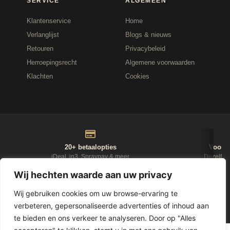
SERVICE
ALGEMEEN
Klantenservice
Home
Verlanglijst
Blogs & nieuws
Retouren
Privacybeleid
Herroepingsrecht
Algemene voorwaarden
Klachten
Cookies
20+ betaalopties
Voor 1
iDeal, in3, Spraypay & meer
Dezelfde
Wij hechten waarde aan uw privacy
NIEUWSBRIEF
Wij gebruiken cookies om uw browse-ervaring te
verbeteren, gepersonaliseerde advertenties of inhoud aan
te bieden en ons verkeer te analyseren. Door op "Alles