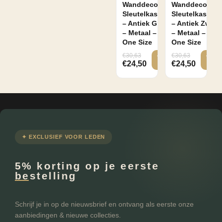
Wanddecoratie
Wanddecoratie
Sleutelkastje
Sleutelkastje
– Antiek Grijs
– Antiek Zwart
– Metaal –
– Metaal –
One Size
One Size
€
30,63
€
30,63
€
24,50
€
24,50
✦ EXCLUSIEF VOOR LEDEN
5% korting op je eerste
bestelling
Schrijf je in op de nieuwsbrief en ontvang als eerste onze
aanbiedingen & nieuwe collecties.