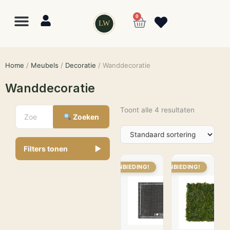
0
LW
Home
/
Meubels
/
Decoratie
/ Wanddecoratie
Wanddecoratie
Toont alle 4 resultaten
Zoeken
Filters tonen
▼
AANBIEDING!
AANBIEDING!
Lewo
⎯
✕
Online