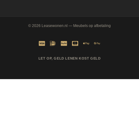
© 2026
Leasewonen.nl
— Meubels op afbetaling
LET OP, GELD LENEN KOST GELD