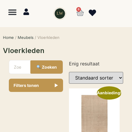
0
LW
Lewo
⎯
✕
Online
Home
/
Meubels
/ Vloerkleden
Vloerkleden
Enig resultaat
Zoeken
Filters tonen
▼
Aanbieding!