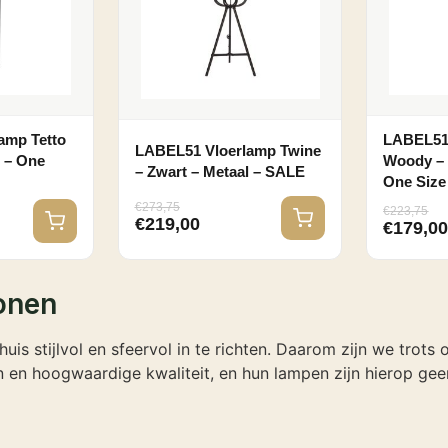
amp Tetto
LABEL51
LABEL51 Vloerlamp Twine
l – One
Woody – 
– Zwart – Metaal – SALE
One Size
€
273,75
€
223,75
€
219,00
€
179,0
onen
uis stijlvol en sfeervol in te richten. Daarom zijn we trots
en hoogwaardige kwaliteit, en hun lampen zijn hierop geen