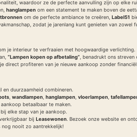
aliteit, waardoor ze de perfecte aanvulling zijn op elke ru
en,
hanglampen
om een statement te maken boven de eett
htbronnen
om de perfecte ambiance te creëren,
Label51
bi
kmanschap, zodat je jarenlang kunt genieten van zowel func
je interieur te verfraaien met hoogwaardige verlichting. Me
gan,
“Lampen kopen op afbetaling”
, benadrukt ons streven 
e direct profiteren van je nieuwe aankoop zonder financiël
ijl en duurzaamheid combineren.
pots
,
wandlampen
,
hanglampen
,
vloerlampen
,
tafellampe
e aankoop betaalbaar te maken.
 bij elke stap van je aankoop.
 verkrijgbaar bij
Leasewonen
. Bezoek onze website en ontd
nog nooit zo aantrekkelijk!