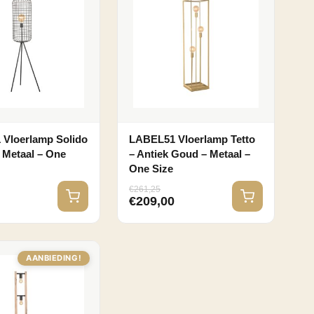
Vloerlamp Solido
LABEL51 Vloerlamp Tetto
– Metaal – One
– Antiek Goud – Metaal –
One Size
€
261,25
0
€
209,00
AANBIEDING!