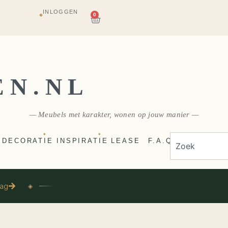
INLOGGEN
AGAZIJN
0
◆
E
VERZONDEN
EN.NL
— Meubels met karakter, wonen op jouw manier —
◆
◆
DECORATIE
INSPIRATIE
LEASE
F.A.Q
aag
◈