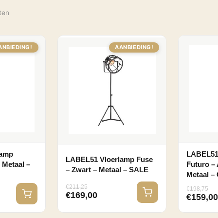
aten
ANBIEDING!
AANBIEDING!
lamp
LABEL51
LABEL51 Vloerlamp Fuse
– Metaal –
Futuro –
– Zwart – Metaal – SALE
Metaal –
€
211,25
€
198,75
€
169,00
€
159,0