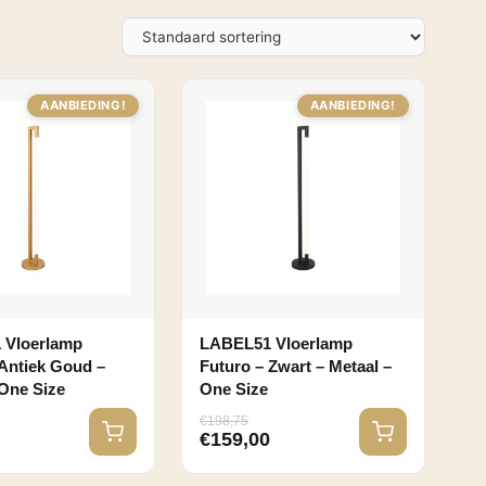
AANBIEDING!
AANBIEDING!
 Vloerlamp
LABEL51 Vloerlamp
 Antiek Goud –
Futuro – Zwart – Metaal –
 One Size
One Size
€
198,75
0
€
159,00