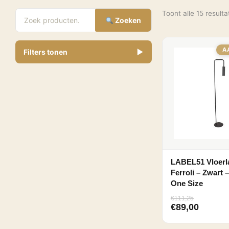
Toont alle 15 result
Zoeken
A
Filters tonen
▼
€
Minimale prijs
Maximale prijs
-
LABEL51 Vloer
Ferroli – Zwart 
Breedte
One Size
€
111,25
23
€
89,00
Diameter
22
38