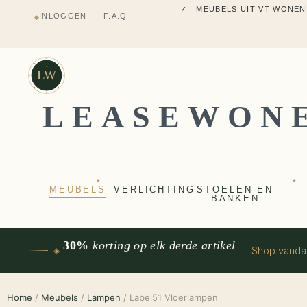
✓ MEUBELS UIT VT WONEN
INLOGGEN
F.A.Q
◆
✓ VERZENDING UIT NEDERLANDS M
✓ 2 JAAR FABRIEKSGARANTI
✓ VOOR 17:00 BESTELD, VANDAAG 
✓ MEUBELS UIT VT WONEN
LW
LEASEWON
◆
◆
MEUBELS
VERLICHTING
STOELEN EN
BANKEN
30%
korting op elk derde artikel
Shop vand
◈
Home
/
Meubels
/
Lampen
/ Label51 Vloerlampen