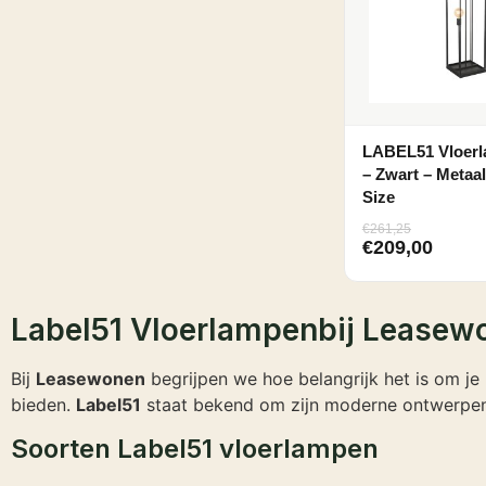
LABEL51 Vloerl
– Zwart – Metaa
Size
€
261,25
€
209,00
Label51 Vloerlampenbij Leasew
Bij
Leasewonen
begrijpen we hoe belangrijk het is om je h
bieden.
Label51
staat bekend om zijn moderne ontwerpen 
Soorten Label51 vloerlampen