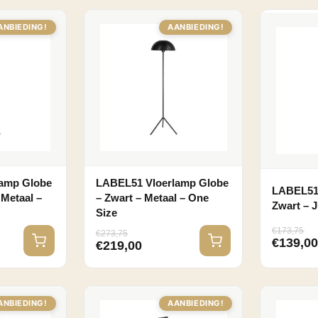
ANBIEDING!
AANBIEDING!
amp Globe
LABEL51 Vloerlamp Globe
LABEL51 
 Metaal –
– Zwart – Metaal – One
Zwart – J
Size
€
173,75
€
273,75
€
139,0
€
219,00
ANBIEDING!
AANBIEDING!