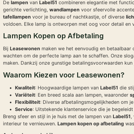
De
lampen
van
Label51
combineren elegantie met function
gerichte verlichting,
wandlampen
voor sfeervolle accent
tafellampen
voor je bureau of nachtkastje, of diverse
lic
voldoen. Elke lamp is ontworpen met oog voor detail en va
Lampen Kopen op Afbetaling
Bij
Leasewonen
maken we het eenvoudig en betaalbaar om 
wachten om de perfecte lamp aan te schaffen. Onze slo
maken. Dankzij onze gunstige betalingsvoorwaarden kun j
Waarom Kiezen voor Leasewonen?
Kwaliteit
: Hoogwaardige lampen van
Label51
die st
Variëteit
: Een breed scala aan lampen, waaronder
s
Flexibiliteit
: Diverse afbetalingsmogelijkheden om j
Service
: Uitstekende klantenservice die je begeleidt
Breng sfeer en stijl in je huis met de lampen van
Label51
,
interieur te vernieuwen.
Lampen kopen op afbetaling
was 