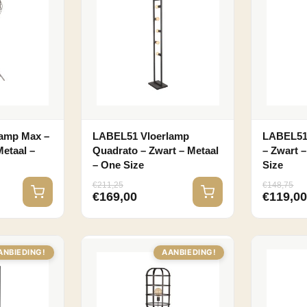
amp Max –
LABEL51 Vloerlamp
LABEL51 
Metaal –
Quadrato – Zwart – Metaal
– Zwart 
– One Size
Size
€
211,25
€
148,75
€
169,00
€
119,0
ANBIEDING!
AANBIEDING!