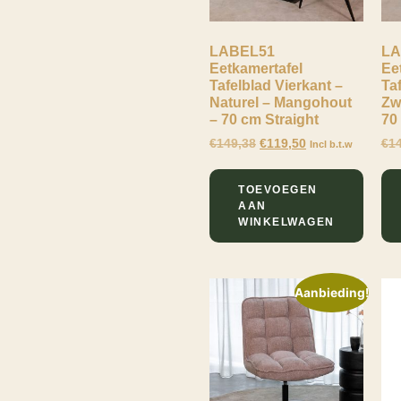
€
Minimale prijs
Maximale prijs
-
LABEL51
LA
Eetkamertafel
Ee
Aantal Personen
Tafelblad Vierkant –
Taf
Naturel – Mangohout
Zw
1
– 70 cm Straight
70
Breedte
€
149,38
€
119,50
€
1
Incl b.t.w
63
Dikte Tafelblad
70
TOEVOEGEN
5
Draagvermogen
AAN
WINKELWAGEN
150
Hoogte
5
Hoogte
Aanbieding!
Rugleuning
91
91
Kleur
Zwart
Levertijd