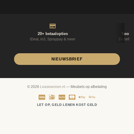
20+ betaalopties
Voor 1
iDeal, in3, Spraypay & meer
Dezelfde
NIEUWSBRIEF
© 2026
Leasewonen.nl
— Meubels op afbetaling
LET OP, GELD LENEN KOST GELD