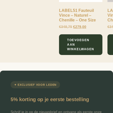
LABEL51 Fauteuil
LA
Vince – Naturel –
Vi
Chenille – One Size
Ch
€
348,75
€
279,00
€
3
TOEVOEGEN
AAN
WINKELWAGEN
✦ EXCLUSIEF VOOR LEDEN
5% korting op je eerste bestelling
Schrijf je in op de nieuwsbrief en ontvang als eerste onze