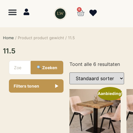
0
LW
Home
/ Product product gewicht / 11.5
11.5
Toont alle 6 resultaten
Zoeken
Filters tonen
▼
Aanbieding!