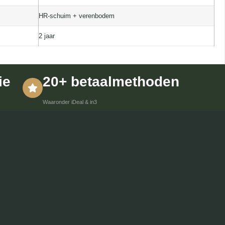
HR-schuim + verenbodem
2 jaar
ie
20+ betaalmethoden
Waaronder iDeal & in3