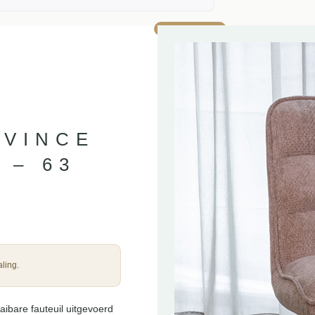
AANBIEDING!
 VINCE
 – 63
ling.
ibare fauteuil uitgevoerd