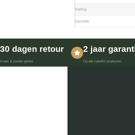
Vulling
Garantie
30 dagen retour
2 jaar garant
Gratis & zonder gedoe
Op alle Label51 producten