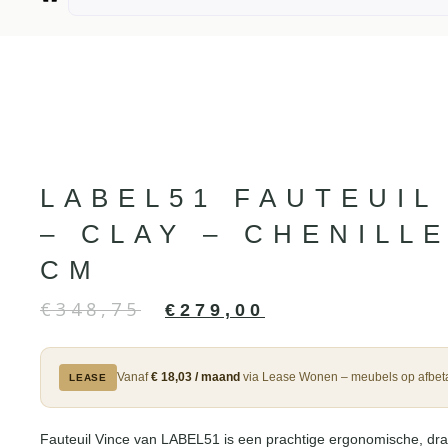
LABEL51 FAUTEUIL
– CLAY – CHENILLE
CM
€
348,75
€
279,00
Vanaf
€ 18,03 / maand
via Lease Wonen – meubels op afbeta
LEASE
Fauteuil Vince van LABEL51 is een prachtige ergonomische, draa