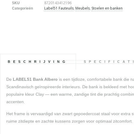
8720143412196
SKU
Label51 Fauteuils
,
Meubels
,
Stoelen en banken
Categorieën
BESCHRIJVING
SPECIFICAT
De
LABEL51 Bank Albero
is een tijdloze, comfortabele bank die 
Scandinavisch geïnspireerde interieurs. De bank is bekleed met hoo
populaire kleur Clay — een warme, zandige tint die prachtig combi
accenten.
Het frame is vervaardigd van zwart gepoedercoat staal voor extra 
ruime zitdiepte en zachte kussens zorgen voor optimaal zitcomfort.