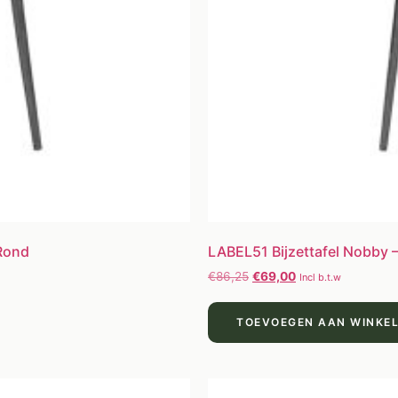
 Rond
LABEL51 Bijzettafel Nobby –
€
86,25
€
69,00
Incl b.t.w
TOEVOEGEN AAN WINKE