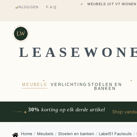
✓ MEUBELS UIT VT WONEN
INLOGGEN
F.A.Q
◆
✓ VERZENDING UIT NEDERLANDS M
✓ 2 JAAR FABRIEKSGARANTI
✓ VOOR 17:00 BESTELD, VANDAAG 
✓ MEUBELS UIT VT WONEN
LW
LEASEWON
◆
◆
MEUBELS
VERLICHTING
STOELEN EN
BANKEN
30%
korting op elk derde artikel
Shop vand
◈
Home
/
Meubels
/
Stoelen en banken
/
Label51 Fauteuils
/