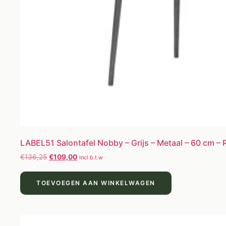
LABEL51 Salontafel Nobby – Grijs – Metaal – 60 cm –
€
136,25
€
109,00
Incl b.t.w
TOEVOEGEN AAN WINKELWAGEN