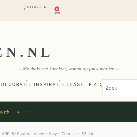
INLOGGEN
AGAZIJN
0
◆
E
VERZONDEN
EN.NL
— Meubels met karakter, wonen op jouw manier —
◆
◆
DECORATIE
INSPIRATIE
LEASE
F.A.Q
aag
◈
LABEL51 Fauteuil Vince – Clay – Chenille – 63 cm