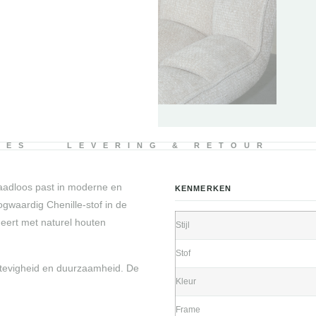
IES
LEVERING & RETOUR
naadloos past in moderne en
KENMERKEN
gwaardig Chenille-stof in de
neert met naturel houten
Stijl
Stof
stevigheid en duurzaamheid. De
Kleur
Frame