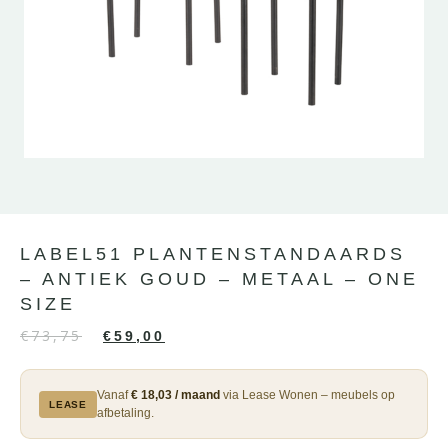
LABEL51 PLANTENSTANDAARDS
– ANTIEK GOUD – METAAL – ONE
SIZE
€
73,75
€
59,00
Vanaf
€ 18,03 / maand
via Lease Wonen – meubels op
LEASE
afbetaling.