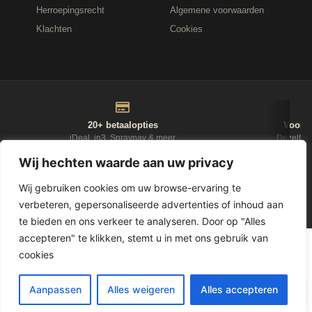
Herroepingsrecht
Algemene voorwaarden
Klachten
Cookies
20+ betaalopties
Voor 1
iDeal, in3, Spraypay & meer
Dezelfde
Wij hechten waarde aan uw privacy
NIEUWSBRIEF
Wij gebruiken cookies om uw browse-ervaring te
verbeteren, gepersonaliseerde advertenties of inhoud aan
D-Fokker
te bieden en ons verkeer te analyseren. Door op "Alles
accepteren" te klikken, stemt u in met ons gebruik van
© 2026
Leasewonen.nl
— Meubels op afbetaling
cookies
1
Aanpassen
Alles weigeren
Alles accepteren
LET OP, GELD LENEN KOST GELD