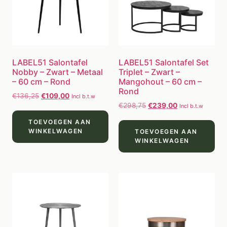
LABEL51 Salontafel
LABEL51 Salontafel Set
Nobby – Zwart – Metaal
Triplet – Zwart –
– 60 cm – Rond
Mangohout – 60 cm –
Rond
€
136,25
€
109,00
Incl b.t.w
€
298,75
€
239,00
Incl b.t.w
TOEVOEGEN AAN
WINKELWAGEN
TOEVOEGEN AAN
WINKELWAGEN