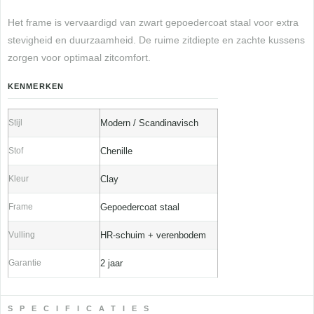
Het frame is vervaardigd van zwart gepoedercoat staal voor extra
stevigheid en duurzaamheid. De ruime zitdiepte en zachte kussens
zorgen voor optimaal zitcomfort.
KENMERKEN
Stijl
Modern / Scandinavisch
Stof
Chenille
Kleur
Clay
Frame
Gepoedercoat staal
Vulling
HR-schuim + verenbodem
Garantie
2 jaar
SPECIFICATIES