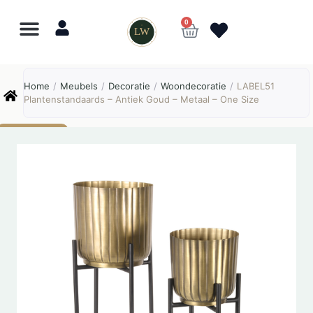
0
LW
Lewo
⎯
✕
Home
/
Meubels
/
Decoratie
/
Woondecoratie
/
LABEL51
Online
Plantenstandaards – Antiek Goud – Metaal – One Size
AANBIEDING!