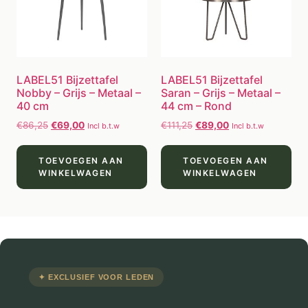
LABEL51 Bijzettafel
LABEL51 Bijzettafel
Nobby – Grijs – Metaal –
Saran – Grijs – Metaal –
40 cm
44 cm – Rond
€
86,25
€
69,00
€
111,25
€
89,00
Incl b.t.w
Incl b.t.w
TOEVOEGEN AAN
TOEVOEGEN AAN
WINKELWAGEN
WINKELWAGEN
✦ EXCLUSIEF VOOR LEDEN