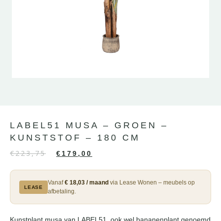
LABEL51 MUSA – GROEN –
KUNSTSTOF – 180 CM
€
223,75
€
179,00
Vanaf
€ 18,03 / maand
via Lease Wonen – meubels op
LEASE
afbetaling.
Kunstplant musa van LABEL51, ook wel bananenplant genoemd