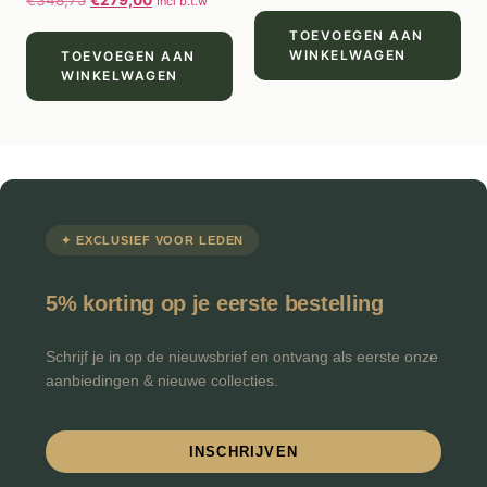
€
348,75
€
279,00
Incl b.t.w
TOEVOEGEN AAN
WINKELWAGEN
TOEVOEGEN AAN
WINKELWAGEN
✦ EXCLUSIEF VOOR LEDEN
5% korting op je eerste bestelling
Schrijf je in op de nieuwsbrief en ontvang als eerste onze
aanbiedingen & nieuwe collecties.
INSCHRIJVEN