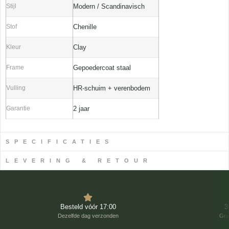
Stijl
Modern / Scandinavisch
Stof
Chenille
Kleur
Clay
Frame
Gepoedercoat staal
Vulling
HR-schuim + verenbodem
Garantie
2 jaar
SPECIFICATIES
LEVERING & RETOUR
Besteld vóór 17:00
3
Dezelfde dag verzonden
Gra