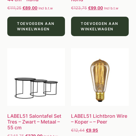
€
111,25
€
89,00
€
123,75
€
99,00
Incl b.t.w
Incl b.t.w
TOEVOEGEN AAN
TOEVOEGEN AAN
WINKELWAGEN
WINKELWAGEN
LABEL51 Salontafel Set
LABEL51 Lichtbron Wire
Tres – Zwart – Metaal –
– Koper – – Peer
55 cm
€
12,44
€
9,95