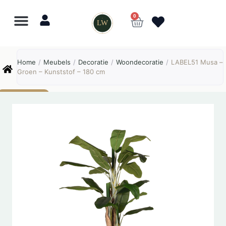
0
LW
Lewo
⎯
✕
Home
/
Meubels
/
Decoratie
/
Woondecoratie
/
LABEL51 Musa –
Online
Groen – Kunststof – 180 cm
AANBIEDING!