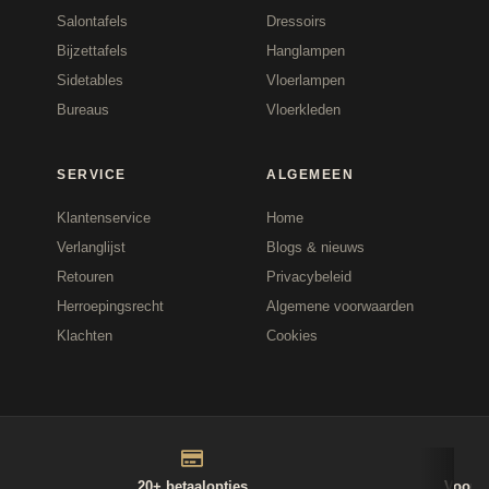
Salontafels
Dressoirs
Bijzettafels
Hanglampen
Sidetables
Vloerlampen
Bureaus
Vloerkleden
SERVICE
ALGEMEEN
Klantenservice
Home
Verlanglijst
Blogs & nieuws
Retouren
Privacybeleid
Herroepingsrecht
Algemene voorwaarden
Klachten
Cookies
20+ betaalopties
Voor 1