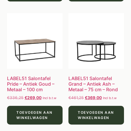
LABEL51 Salontafel
LABEL51 Salontafel
Pride – Antiek Goud –
Grand – Antiek Ash –
Metaal – 100 cm
Metaal – 75 cm – Rond
€
336,25
€
269,00
€
461,25
€
369,00
Incl b.t.w
Incl b.t.w
TOEVOEGEN AAN
TOEVOEGEN AAN
WINKELWAGEN
WINKELWAGEN