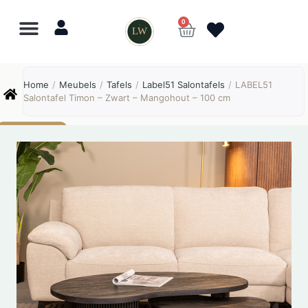
0
LW
Lewo
⎯
✕
Home
/
Meubels
/
Tafels
/
Label51 Salontafels
/
LABEL51
Online
Salontafel Timon – Zwart – Mangohout – 100 cm
AANBIEDING!