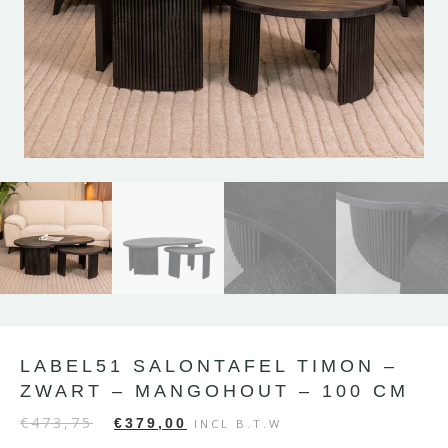
LABEL51 SALONTAFEL TIMON –
ZWART – MANGOHOUT – 100 CM
€
473,75
€
379,00
INCL B.T.W