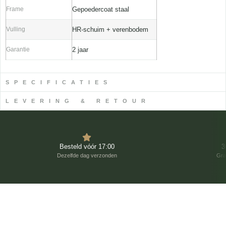
Frame
Gepoedercoat staal
Vulling
HR-schuim + verenbodem
Garantie
2 jaar
SPECIFICATIES
LEVERING & RETOUR
Besteld vóór 17:00
3
Dezelfde dag verzonden
Gra