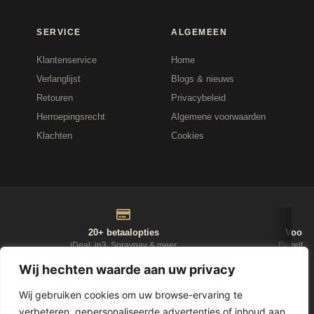
SERVICE
ALGEMEEN
Klantenservice
Home
Verlanglijst
Blogs & nieuws
Retouren
Privacybeleid
Herroepingsrecht
Algemene voorwaarden
Klachten
Cookies
20+ betaalopties
Voor 1
iDeal, in3, Spraypay & meer
Dezelfde
Wij hechten waarde aan uw privacy
NIEUWSBRIEF
Wij gebruiken cookies om uw browse-ervaring te
verbeteren, gepersonaliseerde advertenties of inhoud aan