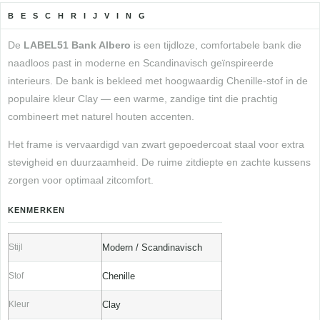
BESCHRIJVING
De
LABEL51 Bank Albero
is een tijdloze, comfortabele bank die
naadloos past in moderne en Scandinavisch geïnspireerde
interieurs. De bank is bekleed met hoogwaardig Chenille-stof in de
populaire kleur Clay — een warme, zandige tint die prachtig
combineert met naturel houten accenten.
Het frame is vervaardigd van zwart gepoedercoat staal voor extra
stevigheid en duurzaamheid. De ruime zitdiepte en zachte kussens
zorgen voor optimaal zitcomfort.
KENMERKEN
Stijl
Modern / Scandinavisch
Stof
Chenille
Kleur
Clay