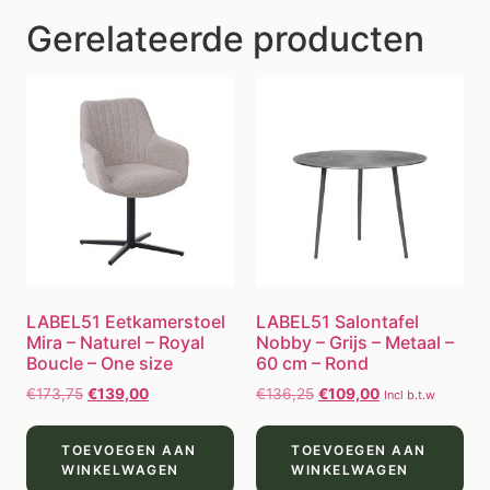
Gerelateerde producten
LABEL51 Eetkamerstoel
LABEL51 Salontafel
Mira – Naturel – Royal
Nobby – Grijs – Metaal –
Boucle – One size
60 cm – Rond
€
173,75
€
139,00
€
136,25
€
109,00
Incl b.t.w
TOEVOEGEN AAN
TOEVOEGEN AAN
WINKELWAGEN
WINKELWAGEN