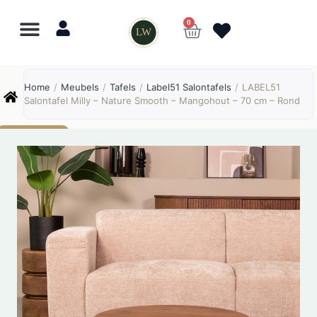
0
LW
Lewo
⎯
✕
Home
/
Meubels
/
Tafels
/
Label51 Salontafels
/
LABEL51
Online
Salontafel Milly – Nature Smooth – Mangohout – 70 cm – Rond
AANBIEDING!