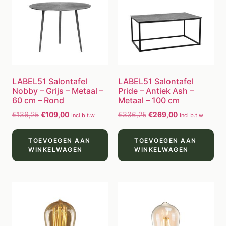
LABEL51 Salontafel
LABEL51 Salontafel
Nobby – Grijs – Metaal –
Pride – Antiek Ash –
60 cm – Rond
Metaal – 100 cm
€
136,25
€
109,00
€
336,25
€
269,00
Incl b.t.w
Incl b.t.w
TOEVOEGEN AAN
TOEVOEGEN AAN
WINKELWAGEN
WINKELWAGEN