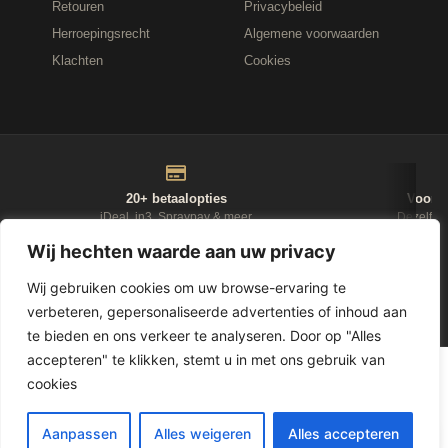
Retouren
Privacybeleid
Herroepingsrecht
Algemene voorwaarden
Klachten
Cookies
20+ betaalopties
Voor 1
iDeal, in3, Spraypay & meer
Dezelfde
Wij hechten waarde aan uw privacy
NIEUWSBRIEF
Wij gebruiken cookies om uw browse-ervaring te
verbeteren, gepersonaliseerde advertenties of inhoud aan
D-Fokker
te bieden en ons verkeer te analyseren. Door op "Alles
accepteren" te klikken, stemt u in met ons gebruik van
© 2026
Leasewonen.nl
— Meubels op afbetaling
cookies
1
Aanpassen
Alles weigeren
Alles accepteren
LET OP, GELD LENEN KOST GELD