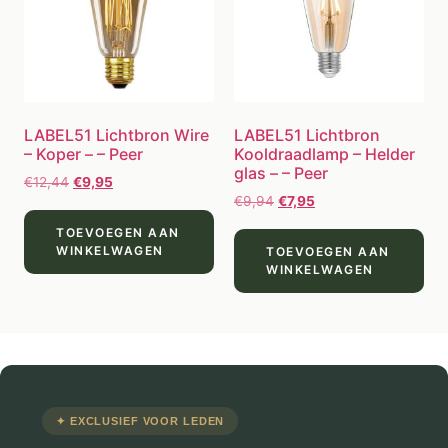
LABEL51 Lichtbron Wire
LABEL51 Lichtbron
– Koper – – Peer
Kooldraadlamp – Helder
glas – – Peer
€
12,44
€
9,95
€
9,94
€
7,95
TOEVOEGEN AAN
WINKELWAGEN
TOEVOEGEN AAN
WINKELWAGEN
✦ EXCLUSIEF VOOR LEDEN