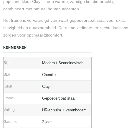
populaire kleur Clay — een warme, zandige tint die prachtig
combineert met naturel houten accenten.
Het frame is vervaardigd van zwart gepoedercoat staal voor extra
stevigheid en duurzaamheid. De ruime zitdiepte en zachte kussens
zorgen voor optimaal zitcomfort.
KENMERKEN
Stijl
Modern / Scandinavisch
Stof
Chenille
Kleur
Clay
Frame
Gepoedercoat staal
Vulling
HR-schuim + verenbodem
Garantie
2 jaar