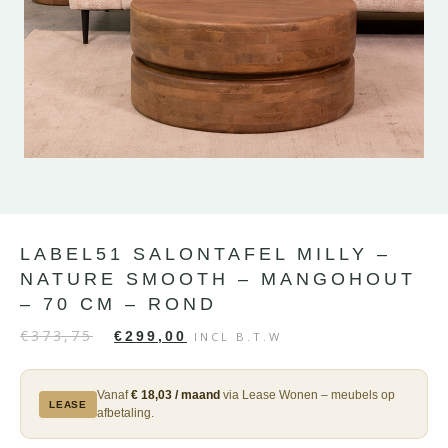
LABEL51 SALONTAFEL MILLY –
NATURE SMOOTH – MANGOHOUT
– 70 CM – ROND
€
373,75
€
299,00
INCL B.T.W
Vanaf
€ 18,03 / maand
via Lease Wonen – meubels op
LEASE
afbetaling.