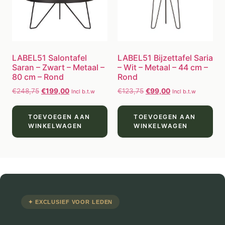
LABEL51 Salontafel
LABEL51 Bijzettafel Saria
Saran – Zwart – Metaal –
– Wit – Metaal – 44 cm –
80 cm – Rond
Rond
€
248,75
€
199,00
€
123,75
€
99,00
Incl b.t.w
Incl b.t.w
TOEVOEGEN AAN
TOEVOEGEN AAN
WINKELWAGEN
WINKELWAGEN
✦ EXCLUSIEF VOOR LEDEN