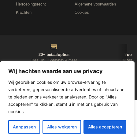
Herroepingsrecht
Algemene voorwaarden
Klachten
Cookies
20+ betaalopties
Voor 1
iDeal, in3, Spraypay & meer
Dezelfde
Wij hechten waarde aan uw privacy
NIEUWSBRIEF
Wij gebruiken cookies om uw browse-ervaring te
verbeteren, gepersonaliseerde advertenties of inhoud aan
D-Fokker
te bieden en ons verkeer te analyseren. Door op "Alles
accepteren" te klikken, stemt u in met ons gebruik van
© 2026
Leasewonen.nl
— Meubels op afbetaling
cookies
1
Aanpassen
Alles weigeren
Alles accepteren
LET OP, GELD LENEN KOST GELD