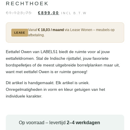
RECHTHOEK
€
1.123,75
€
899,00
INCL B.T.W
Vanaf
€ 18,03 / maand
via Lease Wonen – meubels op
LEASE
afbetaling.
Eettafel Owen van LABEL51 biedt de ruimte voor al jouw
eettafeldromen. Stal de Indische rijsttafel, jouw favoriete
bordspelletjes of de meest uitgebreide borrelplanken maar uit,
want met eettafel Owen is er ruimte genoeg!
Dit artikel is handgemaakt. Elk artikel is uniek.
Onregelmatigheden in vorm en kleur getuigen van het
individuele karakter.
Op voorraad – levertijd
2–4 werkdagen