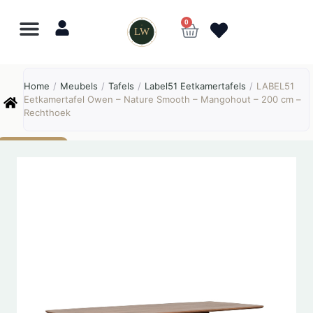
0
LW
Lewo
⎯
✕
Home
/
Meubels
/
Tafels
/
Label51 Eetkamertafels
/
LABEL51
Online
Eetkamertafel Owen – Nature Smooth – Mangohout – 200 cm –
Rechthoek
AANBIEDING!