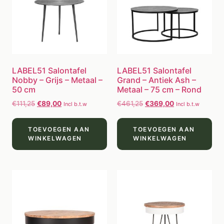
LABEL51 Salontafel
LABEL51 Salontafel
Nobby – Grijs – Metaal –
Grand – Antiek Ash –
50 cm
Metaal – 75 cm – Rond
€
111,25
€
89,00
€
461,25
€
369,00
Incl b.t.w
Incl b.t.w
TOEVOEGEN AAN
TOEVOEGEN AAN
WINKELWAGEN
WINKELWAGEN