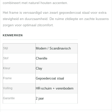
combineert met naturel houten accenten.
Het frame is vervaardigd van zwart gepoedercoat staal voor extra
stevigheid en duurzaamheid. De ruime zitdiepte en zachte kussens
zorgen voor optimaal zitcomfort.
KENMERKEN
Stijl
Modern / Scandinavisch
Stof
Chenille
Kleur
Clay
Frame
Gepoedercoat staal
Vulling
HR-schuim + verenbodem
Garantie
2 jaar