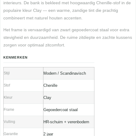
interieurs. De bank is bekleed met hoogwaardig Chenille-stof in de
populaire kleur Clay — een warme, zandige tint die prachtig
combineert met naturel houten accenten.
Het frame is vervaardigd van zwart gepoedercoat staal voor extra
stevigheid en duurzaamheid. De ruime zitdiepte en zachte kussens
zorgen voor optimaal zitcomfort.
KENMERKEN
Stijl
Modern / Scandinavisch
Stof
Chenille
Kleur
Clay
Frame
Gepoedercoat staal
Vulling
HR-schuim + verenbodem
Garantie
2 jaar