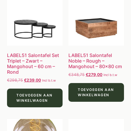
LABEL51 Salontafel Set
LABEL51 Salontafel
Triplet – Zwart –
Noble – Rough –
Mangohout – 60 cm –
Mangohout – 80×80 cm
Rond
€
348,75
€
279,00
Incl b.t.w
€
298,75
€
239,00
Incl b.t.w
TOEVOEGEN AAN
WINKELWAGEN
TOEVOEGEN AAN
WINKELWAGEN