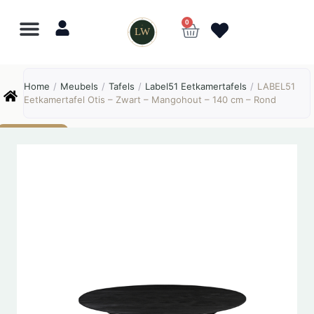
0
LW
Lewo
⎯
✕
Home
/
Meubels
/
Tafels
/
Label51 Eetkamertafels
/
LABEL51
Online
Eetkamertafel Otis – Zwart – Mangohout – 140 cm – Rond
AANBIEDING!