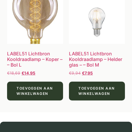
LABEL51 Lichtbron
LABEL51 Lichtbron
Kooldraadlamp – Koper –
Kooldraadlamp – Helder
– Bol L
glas – – Bol M
€
18,69
€
14,95
€
9,94
€
7,95
TOEVOEGEN AAN
TOEVOEGEN AAN
WINKELWAGEN
WINKELWAGEN