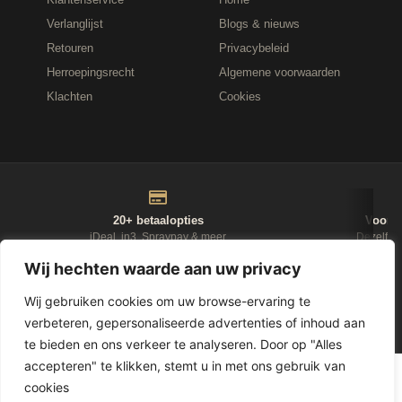
Verlanglijst
Blogs & nieuws
Retouren
Privacybeleid
Herroepingsrecht
Algemene voorwaarden
Klachten
Cookies
20+ betaalopties
Voor 1
iDeal, in3, Spraypay & meer
Dezelfde
Wij hechten waarde aan uw privacy
NIEUWSBRIEF
Wij gebruiken cookies om uw browse-ervaring te
verbeteren, gepersonaliseerde advertenties of inhoud aan
D-Fokker
te bieden en ons verkeer te analyseren. Door op "Alles
accepteren" te klikken, stemt u in met ons gebruik van
© 2026
Leasewonen.nl
— Meubels op afbetaling
cookies