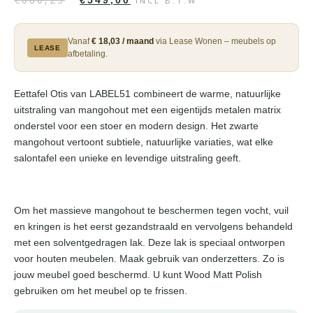
€
549,00
INCL B.T.W
Vanaf
€ 18,03 / maand
via Lease Wonen – meubels op
LEASE
afbetaling.
Eettafel Otis van LABEL51 combineert de warme, natuurlijke
uitstraling van mangohout met een eigentijds metalen matrix
onderstel voor een stoer en modern design. Het zwarte
mangohout vertoont subtiele, natuurlijke variaties, wat elke
salontafel een unieke en levendige uitstraling geeft.
Om het massieve mangohout te beschermen tegen vocht, vuil
en kringen is het eerst gezandstraald en vervolgens behandeld
met een solventgedragen lak. Deze lak is speciaal ontworpen
voor houten meubelen. Maak gebruik van onderzetters. Zo is
jouw meubel goed beschermd. U kunt Wood Matt Polish
gebruiken om het meubel op te frissen.