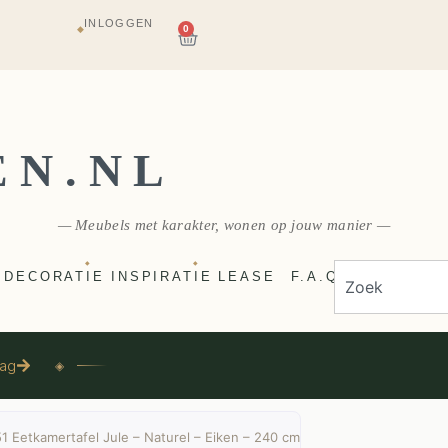
INLOGGEN
AGAZIJN
0
◆
E
VERZONDEN
EN.NL
— Meubels met karakter, wonen op jouw manier —
◆
◆
DECORATIE
INSPIRATIE
LEASE
F.A.Q
aag
◈
 Eetkamertafel Jule – Naturel – Eiken – 240 cm