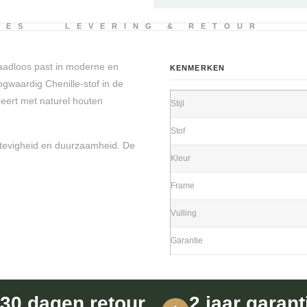
IES
LEVERING & RETOUR
naadloos past in moderne en
KENMERKEN
gwaardig Chenille-stof in de
neert met naturel houten
Stijl
Stof
stevigheid en duurzaamheid. De
Kleur
Frame
Vulling
Garantie
30 dagen retour
2 jaar garant