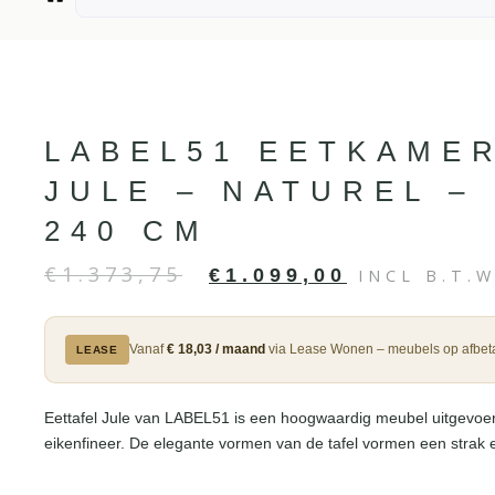
LABEL51 EETKAME
JULE – NATUREL – 
240 CM
€
1.373,75
€
1.099,00
INCL B.T.
Vanaf
€ 18,03 / maand
via Lease Wonen – meubels op afbeta
LEASE
Eettafel Jule van LABEL51 is een hoogwaardig meubel uitgevoerd
eikenfineer. De elegante vormen van de tafel vormen een strak en