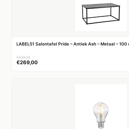
LABEL51 Salontafel Pride – Antiek Ash – Metaal – 100
€
336,25
€
269,00