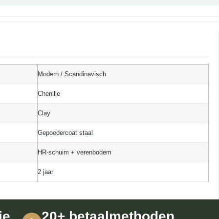
Modern / Scandinavisch
Chenille
Clay
Gepoedercoat staal
HR-schuim + verenbodem
2 jaar
ie
20+ betaalmethoden