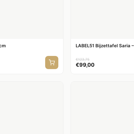
 cm
LABEL51 Bijzettafel Saria 
€
123,75
€
99,00