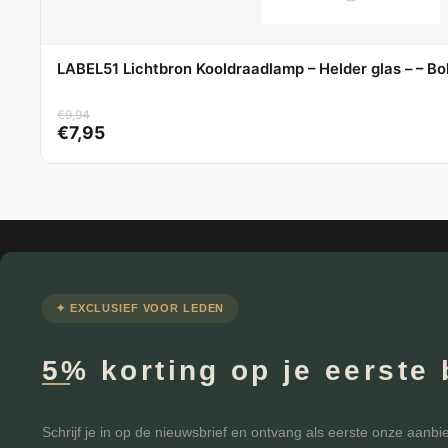
LABEL51 Lichtbron Kooldraadlamp – Helder glas – – Bo
€
9,94
€
7,95
✦ EXCLUSIEF VOOR LEDEN
5% korting op je eerste 
Schrijf je in op de nieuwsbrief en ontvang als eerste onze aanbi