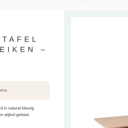
RTAFEL
EIKEN –
W
ling.
 in naturel kleurig
 stijlvol geheel.