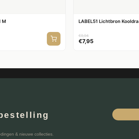
l M
LABEL51 Lichtbron Kooldraa
€
9,94
€
7,95
bestelling
edingen & nieuwe collecties.