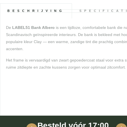
BESCHRIJVING
SPECIFICAT
De
LABEL51 Bank Albero
is een tijdloze, comfortabele bank die 
Scandinavisch geïnspireerde interieurs. De bank is bekleed met hoo
populaire kleur Clay — een warme, zandige tint die prachtig combi
accenten.
Het frame is vervaardigd van zwart gepoedercoat staal voor extra 
ruime zitdiepte en zachte kussens zorgen voor optimaal zitcomfort.
Besteld vóór 17:00