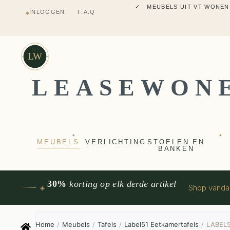
✓ MEUBELS UIT VT WONEN
INLOGGEN
F.A.Q
◆
✓ VERZENDING UIT NEDERLANDS M
✓ 2 JAAR FABRIEKSGARANTI
✓ VOOR 17:00 BESTELD, VANDAAG 
✓ MEUBELS UIT VT WONEN
LW
LEASEWON
◆
◆
MEUBELS
VERLICHTING
STOELEN EN
BANKEN
30%
korting op elk derde artikel
Shop vand
◈
Home
/
Meubels
/
Tafels
/
Label51 Eetkamertafels
/
LABEL51