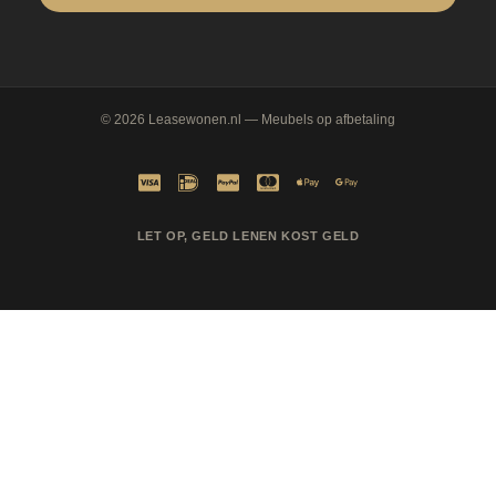
© 2026
Leasewonen.nl
— Meubels op afbetaling
LET OP, GELD LENEN KOST GELD