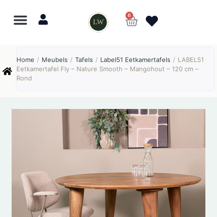
0
LW
Home
/
Meubels
/
Tafels
/
Label51 Eetkamertafels
/
LABEL51
Eetkamertafel Fly – Nature Smooth – Mangohout – 120 cm –
Rond
AANBIEDING!