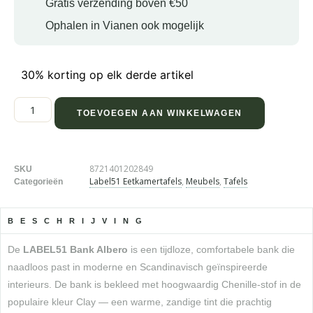
Gratis verzending boven €50
Ophalen in Vianen ook mogelijk
30% korting op elk derde artikel
TOEVOEGEN AAN WINKELWAGEN
8721401202849
SKU
Label51 Eetkamertafels
,
Meubels
,
Tafels
Categorieën
BESCHRIJVING
De
LABEL51 Bank Albero
is een tijdloze, comfortabele bank die
naadloos past in moderne en Scandinavisch geïnspireerde
interieurs. De bank is bekleed met hoogwaardig Chenille-stof in de
populaire kleur Clay — een warme, zandige tint die prachtig