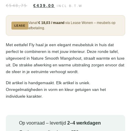
€
548,75
€
439,00
INCL B.T.W
Vanaf
€ 18,03 / maand
via Lease Wonen – meubels op
LEASE
afbetaling.
Met eettafel Fly haal je een elegant meubelstuk in huis dat
perfect te combineren is met jouw interieur. Deze ronde tafel,
uitgevoerd in Nature Smooth Mangohout, straalt warmte en luxe
uit. De strakke afwerking en warme uitstraling zorgen ervoor dat
de sfeer in je eetruimte verhoogt wordt.
Dit artikel is handgemaakt. Elk artikel is uniek.
Onregelmatigheden in vorm en kleur getuigen van het
individuele karakter.
Op voorraad – levertijd
2–4 werkdagen