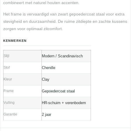
combineert met naturel houten accenten.
Het frame is vervaardigd van zwart gepoedercoat staal voor extra
stevigheid en duurzaamheid. De ruime zitdiepte en zachte kussens
zorgen voor optimaal zitcomfort.
KENMERKEN
Stijl
Modern / Scandinavisch
Stof
Chenille
Kleur
Clay
Frame
Gepoedercoat staal
Vulling
HR-schuim + verenbodem
Garantie
2 jaar