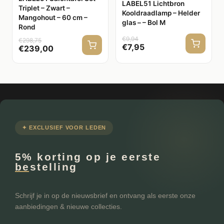
LABEL51 Lichtbron
Triplet – Zwart –
Kooldraadlamp – Helder
Mangohout – 60 cm –
glas – – Bol M
Rond
€
9,94
€
298,75
€
7,95
€
239,00
✦ EXCLUSIEF VOOR LEDEN
5% korting op je eerste
bestelling
Schrijf je in op de nieuwsbrief en ontvang als eerste onze
aanbiedingen & nieuwe collecties.