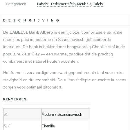
Label51 Eetkamertafels
,
Meubels
,
Tafels
Categorieën
BESCHRIJVING
De
LABEL51 Bank Albero
is een tijdloze, comfortabele bank die
naadloos past in moderne en Scandinavisch geïnspireerde
interieurs. De bank is bekleed met hoogwaardig Chenille-stof in de
populaire kleur Clay — een warme, zandige tint die prachtig
combineert met naturel houten accenten.
Het frame is vervaardigd van zwart gepoedercoat staal voor extra
stevigheid en duurzaamheid. De ruime zitdiepte en zachte kussens
zorgen voor optimaal zitcomfort.
KENMERKEN
Stijl
Modern / Scandinavisch
Stof
Chenille