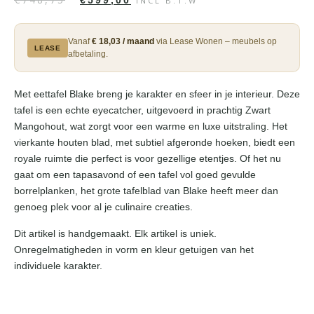
€
599,00
INCL B.T.W
Vanaf
€ 18,03 / maand
via Lease Wonen – meubels op
LEASE
afbetaling.
Met eettafel Blake breng je karakter en sfeer in je interieur. Deze
tafel is een echte eyecatcher, uitgevoerd in prachtig Zwart
Mangohout, wat zorgt voor een warme en luxe uitstraling. Het
vierkante houten blad, met subtiel afgeronde hoeken, biedt een
royale ruimte die perfect is voor gezellige etentjes. Of het nu
gaat om een tapasavond of een tafel vol goed gevulde
borrelplanken, het grote tafelblad van Blake heeft meer dan
genoeg plek voor al je culinaire creaties.
Dit artikel is handgemaakt. Elk artikel is uniek.
Onregelmatigheden in vorm en kleur getuigen van het
individuele karakter.