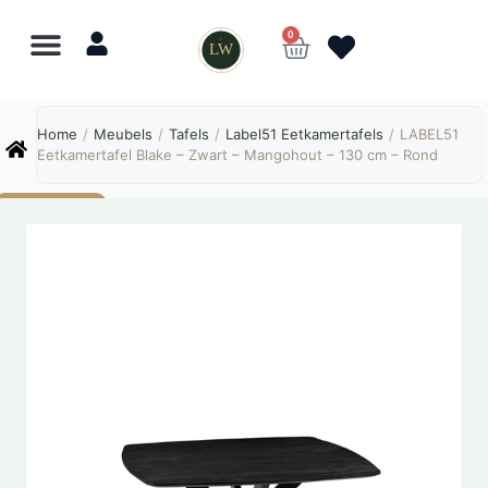
0
LW
Lewo
⎯
✕
Home
/
Meubels
/
Tafels
/
Label51 Eetkamertafels
/
LABEL51
Online
Eetkamertafel Blake – Zwart – Mangohout – 130 cm – Rond
AANBIEDING!