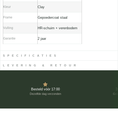
Kleur
Clay
Frame
Gepoedercoat staal
Vulling
HR-schuim + verenbodem
Garantie
2 jaar
SPECIFICATIES
LEVERING & RETOUR
Besteld vóór 17:00
3
Dezelfde dag verzonden
Gra