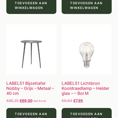
TOEVOEGEN AAN
TOEVOEGEN AAN
WINKELWAGEN
WINKELWAGEN
LABEL51 Bijzettafel
LABEL51 Lichtbron
Nobby – Grijs – Metaal –
Kooldraadlamp – Helder
40 cm
glas – – Bol M
€
86,25
€
69,00
€
9,94
€
7,95
Incl b.t.w
TOEVOEGEN AAN
TOEVOEGEN AAN