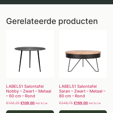
Gerelateerde producten
LABEL51 Salontafel
LABEL51 Salontafel
Nobby – Zwart – Metaal
Saran – Zwart – Metaal –
– 60 cm – Rond
80 cm – Rond
€
136,25
€
109,00
€
248,75
€
199,00
Incl b.t.w
Incl b.t.w