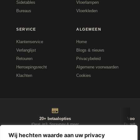
Sidetables
Vloerlampen
Bureaus
Vloerkleden
SERVICE
ALGEMEEN
Klantenservice
Home
Verlanglijst
Blogs & nieuws
Retouren
Privacybeleid
Herroepingsrecht
Algemene voorwaarden
Klachten
Cookies
20+ betaalopties
Voor 1
iDeal, in3, Spraypay & meer
Dezelfde
Wij hechten waarde aan uw privacy