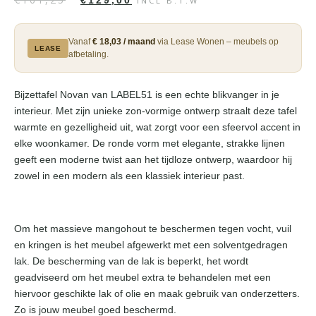
€
129,00
INCL B.T.W
Vanaf
€ 18,03 / maand
via Lease Wonen – meubels op
LEASE
afbetaling.
Bijzettafel Novan van LABEL51 is een echte blikvanger in je
interieur. Met zijn unieke zon-vormige ontwerp straalt deze tafel
warmte en gezelligheid uit, wat zorgt voor een sfeervol accent in
elke woonkamer. De ronde vorm met elegante, strakke lijnen
geeft een moderne twist aan het tijdloze ontwerp, waardoor hij
zowel in een modern als een klassiek interieur past.
Om het massieve mangohout te beschermen tegen vocht, vuil
en kringen is het meubel afgewerkt met een solventgedragen
lak. De bescherming van de lak is beperkt, het wordt
geadviseerd om het meubel extra te behandelen met een
hiervoor geschikte lak of olie en maak gebruik van onderzetters.
Zo is jouw meubel goed beschermd.