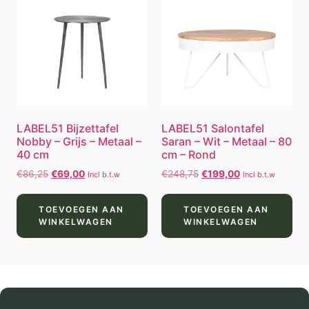
LABEL51 Bijzettafel
LABEL51 Salontafel
Nobby – Grijs – Metaal –
Saran – Wit – Metaal – 80
40 cm
cm – Rond
€
86,25
€
69,00
€
248,75
€
199,00
Incl b.t.w
Incl b.t.w
TOEVOEGEN AAN
TOEVOEGEN AAN
WINKELWAGEN
WINKELWAGEN