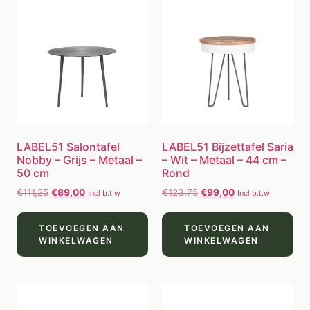
LABEL51 Salontafel
LABEL51 Bijzettafel Saria
Nobby – Grijs – Metaal –
– Wit – Metaal – 44 cm –
50 cm
Rond
€
111,25
€
89,00
€
123,75
€
99,00
Incl b.t.w
Incl b.t.w
TOEVOEGEN AAN
TOEVOEGEN AAN
WINKELWAGEN
WINKELWAGEN