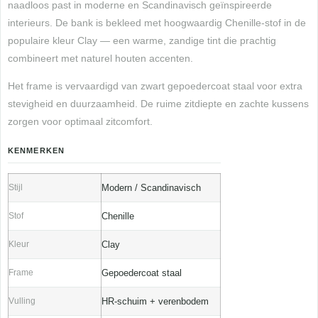
naadloos past in moderne en Scandinavisch geïnspireerde
interieurs. De bank is bekleed met hoogwaardig Chenille-stof in de
populaire kleur Clay — een warme, zandige tint die prachtig
combineert met naturel houten accenten.
Het frame is vervaardigd van zwart gepoedercoat staal voor extra
stevigheid en duurzaamheid. De ruime zitdiepte en zachte kussens
zorgen voor optimaal zitcomfort.
KENMERKEN
Stijl
Modern / Scandinavisch
Stof
Chenille
Kleur
Clay
Frame
Gepoedercoat staal
Vulling
HR-schuim + verenbodem