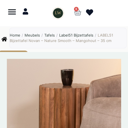
0
LW
Lewo
⎯
✕
Home
/
Meubels
/
Tafels
/
Label51 Bijzettafels
/
LABEL51
Online
Bijzettafel Novan – Nature Smooth – Mangohout – 35 cm
AANBIEDING!