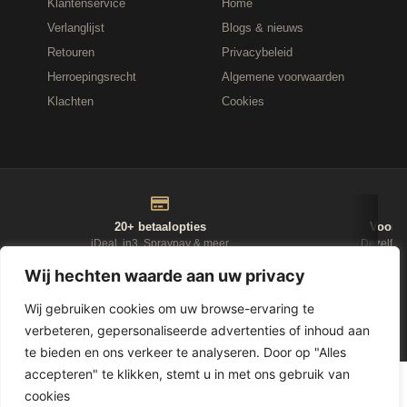
Klantenservice
Home
Verlanglijst
Blogs & nieuws
Retouren
Privacybeleid
Herroepingsrecht
Algemene voorwaarden
Klachten
Cookies
20+ betaalopties
Voor 1
iDeal, in3, Spraypay & meer
Dezelfde
Wij hechten waarde aan uw privacy
NIEUWSBRIEF
Wij gebruiken cookies om uw browse-ervaring te
verbeteren, gepersonaliseerde advertenties of inhoud aan
D-Fokker
te bieden en ons verkeer te analyseren. Door op "Alles
accepteren" te klikken, stemt u in met ons gebruik van
© 2026
Leasewonen.nl
— Meubels op afbetaling
cookies