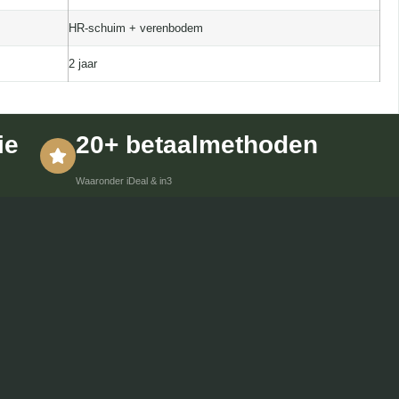
HR-schuim + verenbodem
2 jaar
ie
20+ betaalmethoden
Waaronder iDeal & in3