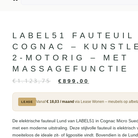
LABEL51 FAUTEUIL
COGNAC – KUNSTL
2-MOTORIG – MET
MASSAGEFUNCTIE
€
1.123,75
€
899,00
Vanaf
€ 18,03 / maand
via Lease Wonen – meubels op afbeta
LEASE
De elektrische fauteuil Lund van LABEL51 in Cognac Micro Suede
met een moderne uitstraling. Deze stijlvolle fauteuil is elektrisch 
moeiteloos de ideale zit- of ligpositie vindt. Bovendien is de Lun