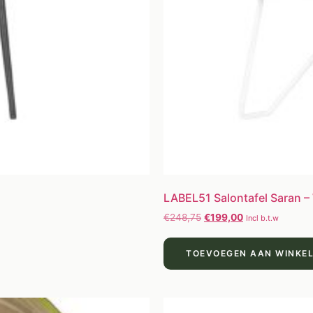
LABEL51 Salontafel Saran – 
€
248,75
€
199,00
Incl b.t.w
TOEVOEGEN AAN WINKE