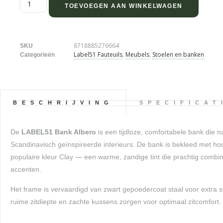
TOEVOEGEN AAN WINKELWAGEN
8718885276664
SKU
Label51 Fauteuils
,
Meubels
,
Stoelen en banken
Categorieën
BESCHRIJVING
SPECIFICAT
De
LABEL51 Bank Albero
is een tijdloze, comfortabele bank die 
Scandinavisch geïnspireerde interieurs. De bank is bekleed met hoo
populaire kleur Clay — een warme, zandige tint die prachtig combi
accenten.
Het frame is vervaardigd van zwart gepoedercoat staal voor extra 
ruime zitdiepte en zachte kussens zorgen voor optimaal zitcomfort.