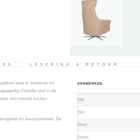
IES
LEVERING & RETOUR
naadloos past in moderne en
KENMERKEN
gwaardig Chenille-stof in de
neert met naturel houten
Stijl
Stof
stevigheid en duurzaamheid. De
Kleur
Frame