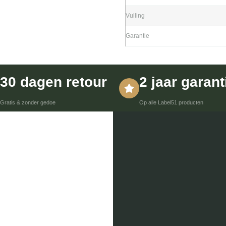
Vulling
Garantie
30 dagen retour
2 jaar garant
Gratis & zonder gedoe
Op alle Label51 producten