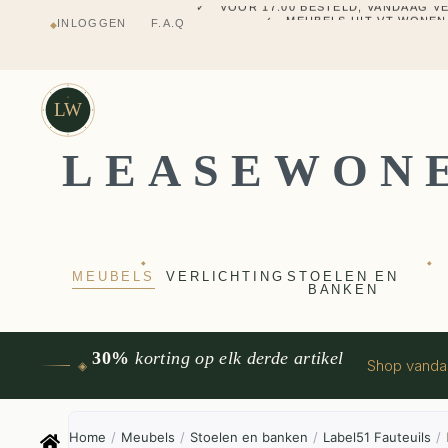
✓ MEUBELS UIT VT WONEN
INLOGGEN
F.A.Q
◆
✓ VERZENDING UIT NEDERLANDS M
✓ 2 JAAR FABRIEKSGARANTI
✓ VOOR 17:00 BESTELD, VANDAAG 
✓ MEUBELS UIT VT WONEN
LW
LEASEWON
◆
◆
MEUBELS
VERLICHTING
STOELEN EN
BANKEN
30%
korting op elk derde artikel
Shop vand
◈
Home
/
Meubels
/
Stoelen en banken
/
Label51 Fauteuils
/