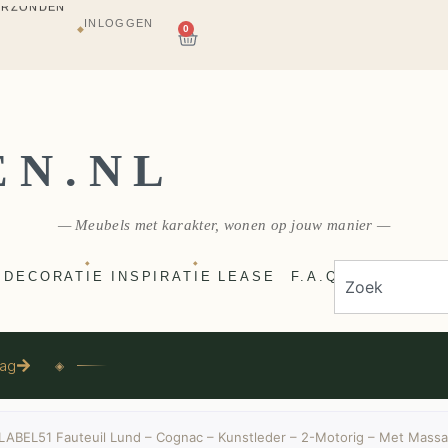
INLOGGEN
AGAZIJN
0
◆
E
VERZONDEN
EN.NL
— Meubels met karakter, wonen op jouw manier —
◆
◆
DECORATIE
INSPIRATIE
LEASE
F.A.Q
aag
◈
LABEL51 Fauteuil Lund – Cognac – Kunstleder – 2-Motorig – Met Massa