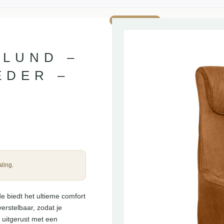
AANBIEDING!
 LUND –
EDER –
ling.
 biedt het ultieme comfort
verstelbaar, zodat je
d uitgerust met een