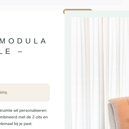
AANBIEDING!
 MODULA
LE –
ling.
ruimte wil personaliseren.
ombineerd met de 2-zits en
emaal bij je past.