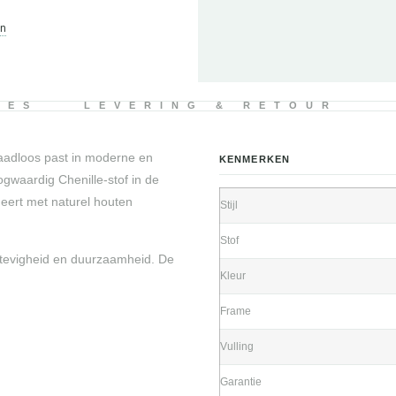
en
IES
LEVERING & RETOUR
naadloos past in moderne en
KENMERKEN
gwaardig Chenille-stof in de
neert met naturel houten
Stijl
Stof
stevigheid en duurzaamheid. De
Kleur
Frame
Vulling
Garantie