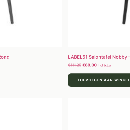
 Rond
LABEL51 Salontafel Nobby –
€
111,25
€
89,00
Incl b.t.w
TOEVOEGEN AAN WINKE