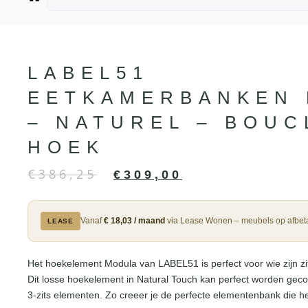
LABEL51
EETKAMERBANKEN
– NATUREL – BOUC
HOEK
€
386,25
€
309,00
Vanaf
€ 18,03 / maand
via Lease Wonen – meubels op afbeta
LEASE
Het hoekelement Modula van LABEL51 is perfect voor wie zijn zit
Dit losse hoekelement in Natural Touch kan perfect worden gec
3-zits elementen. Zo creeer je de perfecte elementenbank die hel