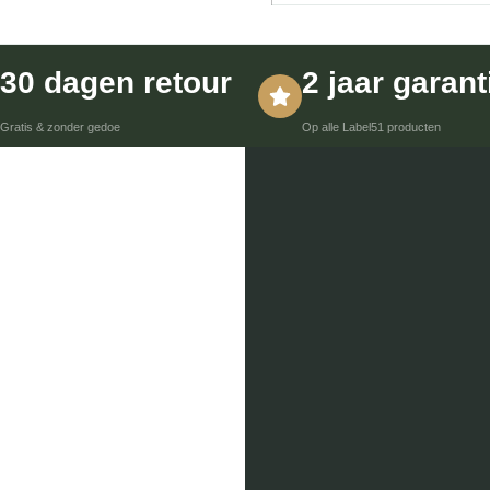
30 dagen retour
2 jaar garant
Gratis & zonder gedoe
Op alle Label51 producten