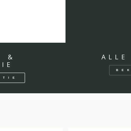
N &
ALLE
IE
BE
CTIE