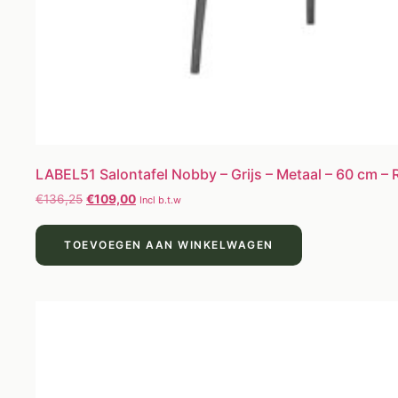
LABEL51 Salontafel Nobby – Grijs – Metaal – 60 cm –
€
136,25
€
109,00
Incl b.t.w
TOEVOEGEN AAN WINKELWAGEN