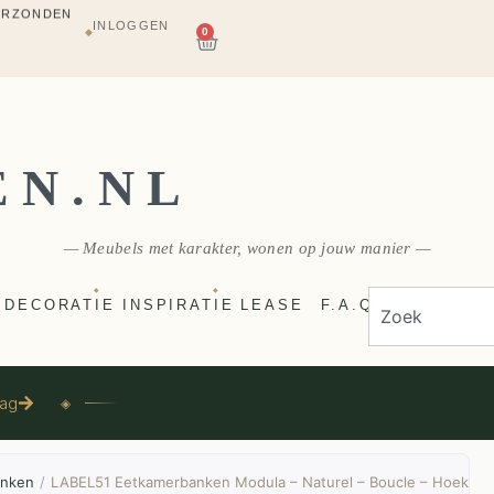
INLOGGEN
AGAZIJN
0
◆
E
VERZONDEN
EN.NL
— Meubels met karakter, wonen op jouw manier —
◆
◆
DECORATIE
INSPIRATIE
LEASE
F.A.Q
aag
◈
anken
/
LABEL51 Eetkamerbanken Modula – Naturel – Boucle – Hoek