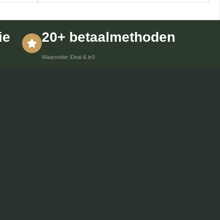
ie
20+ betaalmethoden
Waaronder iDeal & in3