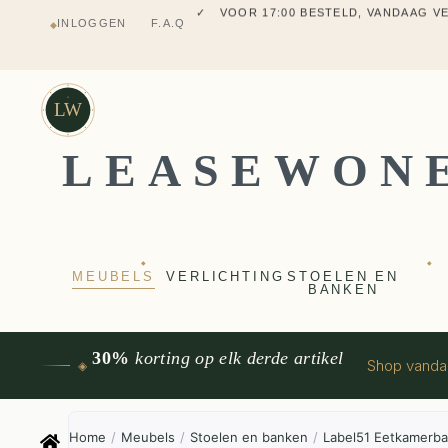
✓ MEUBELS UIT VT WONEN
INLOGGEN
F.A.Q
◆
✓ VERZENDING UIT NEDERLANDS M
✓ 2 JAAR FABRIEKSGARANTI
✓ VOOR 17:00 BESTELD, VANDAAG 
✓ MEUBELS UIT VT WONEN
LW
LEASEWON
◆
◆
MEUBELS
VERLICHTING
STOELEN EN
BANKEN
30%
korting op elk derde artikel
Shop vand
◈
Home
/
Meubels
/
Stoelen en banken
/
Label51 Eetkamerb