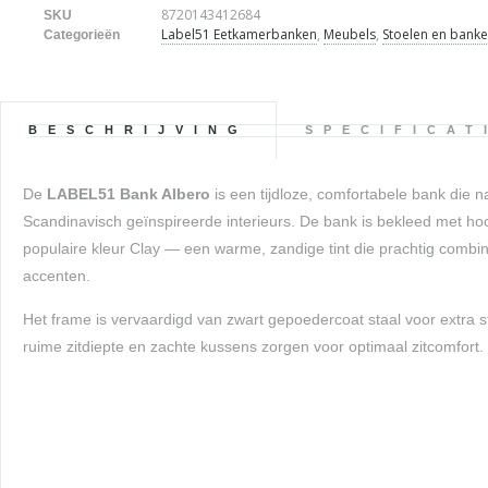
8720143412684
SKU
Label51 Eetkamerbanken
,
Meubels
,
Stoelen en bank
Categorieën
BESCHRIJVING
SPECIFICAT
De
LABEL51 Bank Albero
is een tijdloze, comfortabele bank die 
Scandinavisch geïnspireerde interieurs. De bank is bekleed met hoo
populaire kleur Clay — een warme, zandige tint die prachtig combi
accenten.
Het frame is vervaardigd van zwart gepoedercoat staal voor extra 
ruime zitdiepte en zachte kussens zorgen voor optimaal zitcomfort.