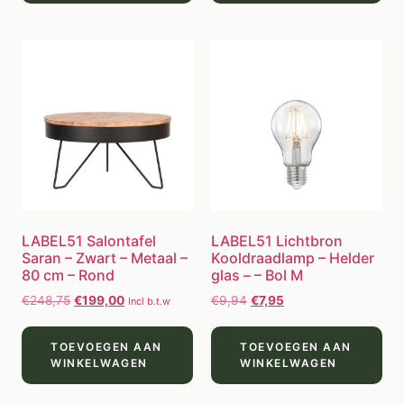
LABEL51 Salontafel
LABEL51 Lichtbron
Saran – Zwart – Metaal –
Kooldraadlamp – Helder
80 cm – Rond
glas – – Bol M
€
248,75
€
199,00
€
9,94
€
7,95
Incl b.t.w
TOEVOEGEN AAN
TOEVOEGEN AAN
WINKELWAGEN
WINKELWAGEN