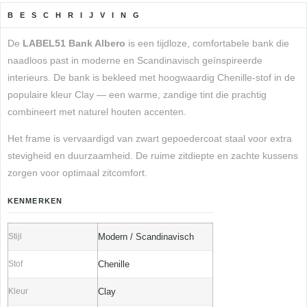
BESCHRIJVING
De
LABEL51 Bank Albero
is een tijdloze, comfortabele bank die
naadloos past in moderne en Scandinavisch geïnspireerde
interieurs. De bank is bekleed met hoogwaardig Chenille-stof in de
populaire kleur Clay — een warme, zandige tint die prachtig
combineert met naturel houten accenten.
Het frame is vervaardigd van zwart gepoedercoat staal voor extra
stevigheid en duurzaamheid. De ruime zitdiepte en zachte kussens
zorgen voor optimaal zitcomfort.
KENMERKEN
Stijl
Modern / Scandinavisch
Stof
Chenille
Kleur
Clay