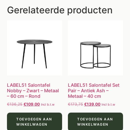
Gerelateerde producten
LABEL51 Salontafel
LABEL51 Salontafel Set
Nobby – Zwart – Metaal
Pair – Antiek Ash –
– 60 cm – Rond
Metaal – 40 cm
€
136,25
€
109,00
€
173,75
€
139,00
Incl b.t.w
Incl b.t.w
TOEVOEGEN AAN
TOEVOEGEN AAN
WINKELWAGEN
WINKELWAGEN