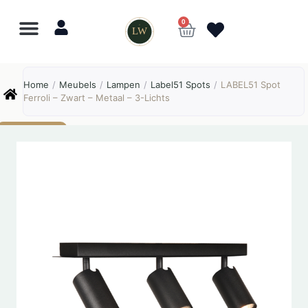
0
LW
Lewo
⎯
✕
Home
/
Meubels
/
Lampen
/
Label51 Spots
/
LABEL51 Spot
Online
Ferroli – Zwart – Metaal – 3-Lichts
AANBIEDING!