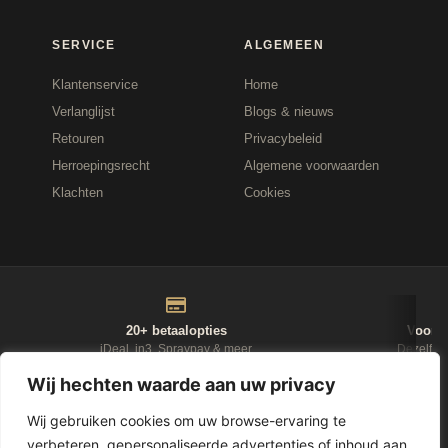
SERVICE
ALGEMEEN
Klantenservice
Home
Verlanglijst
Blogs & nieuws
Retouren
Privacybeleid
Herroepingsrecht
Algemene voorwaarden
Klachten
Cookies
20+ betaalopties
Voor 1
iDeal, in3, Spraypay & meer
Dezelfde
Wij hechten waarde aan uw privacy
NIEUWSBRIEF
Wij gebruiken cookies om uw browse-ervaring te
verbeteren, gepersonaliseerde advertenties of inhoud aan