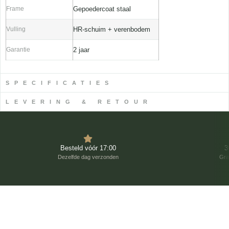
Frame
Gepoedercoat staal
Vulling
HR-schuim + verenbodem
Garantie
2 jaar
SPECIFICATIES
LEVERING & RETOUR
Besteld vóór 17:00
3
Dezelfde dag verzonden
Gra