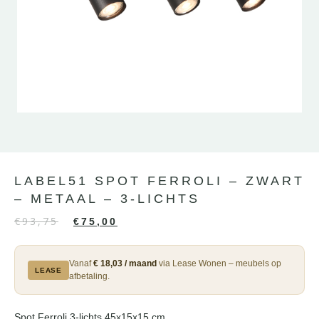
LABEL51 SPOT FERROLI – ZWART
– METAAL – 3-LICHTS
€
93,75
€
75,00
Vanaf
€ 18,03 / maand
via Lease Wonen – meubels op
LEASE
afbetaling.
Spot Ferroli 3-lichts 45x15x15 cm