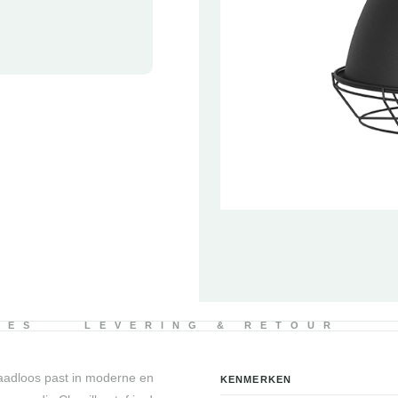
IES
LEVERING & RETOUR
naadloos past in moderne en
KENMERKEN