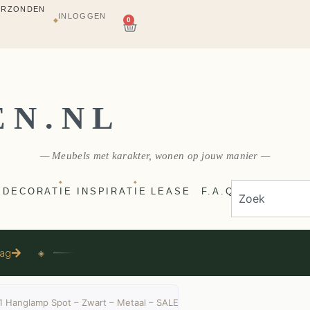
INLOGGEN
AGAZIJN
0
◆
E
VERZONDEN
EN.NL
— Meubels met karakter, wonen op jouw manier —
◆
◆
DECORATIE
INSPIRATIE
LEASE
F.A.Q
aag
◈
 Hanglamp Spot – Zwart – Metaal – SALE