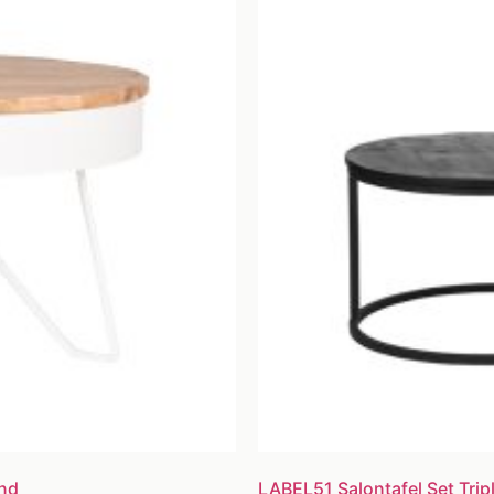
ond
LABEL51 Salontafel Set Trip