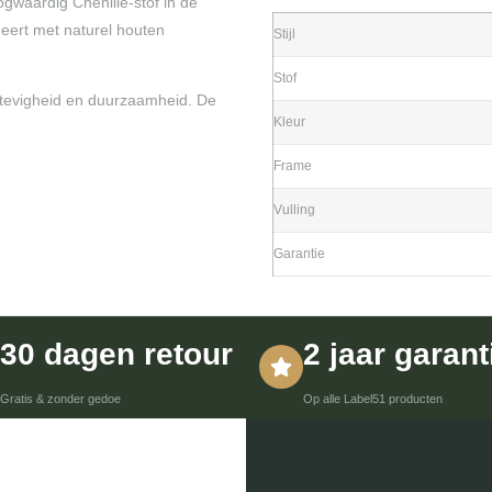
gwaardig Chenille-stof in de
neert met naturel houten
Stijl
Stof
stevigheid en duurzaamheid. De
Kleur
Frame
Vulling
Garantie
30 dagen retour
2 jaar garant
Gratis & zonder gedoe
Op alle Label51 producten