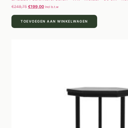
€
248,75
€
199,00
Incl b.t.w
TOEVOEGEN AAN WINKELWAGEN