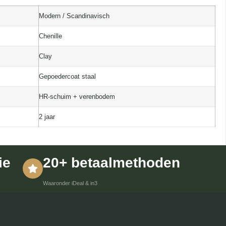
Modern / Scandinavisch
Chenille
Clay
Gepoedercoat staal
HR-schuim + verenbodem
2 jaar
ie
20+ betaalmethoden
Waaronder iDeal & in3