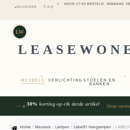
✓ MEUBELS UIT VT WONEN
INLOGGEN
F.A.Q
◆
✓ VERZENDING UIT NEDERLANDS M
✓ 2 JAAR FABRIEKSGARANTI
✓ VOOR 17:00 BESTELD, VANDAAG 
✓ MEUBELS UIT VT WONEN
LW
LEASEWON
◆
◆
MEUBELS
VERLICHTING
STOELEN EN
BANKEN
30%
korting op elk derde artikel
Shop vand
◈
Home
/
Meubels
/
Lampen
/
Label51 Hanglampen
/
LABEL51