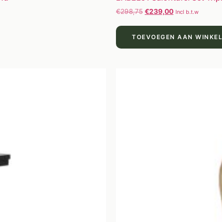
€
298,75
€
239,00
Incl b.t.w
TOEVOEGEN AAN WINKE