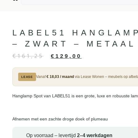
LABEL51 HANGLAM
– ZWART – METAAL
€
161,25
€
129,00
Vanaf
€ 18,03 / maand
via Lease Wonen – meubels op afbeta
LEASE
Hanglamp Spot van LABEL51 is een grote, luxe en robuuste lamp v
Afnemen met een zachte droge doek of plumeau
Op voorraad – levertijd
2–4 werkdagen