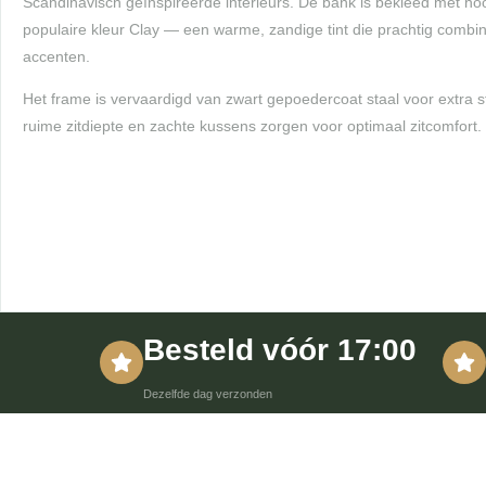
Scandinavisch geïnspireerde interieurs. De bank is bekleed met hoo
populaire kleur Clay — een warme, zandige tint die prachtig combi
accenten.
Het frame is vervaardigd van zwart gepoedercoat staal voor extra 
ruime zitdiepte en zachte kussens zorgen voor optimaal zitcomfort.
Besteld vóór 17:00
Dezelfde dag verzonden