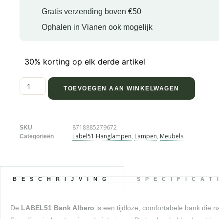
Gratis verzending boven €50
Ophalen in Vianen ook mogelijk
30% korting op elk derde artikel
TOEVOEGEN AAN WINKELWAGEN
8718885279672
SKU
Label51 Hanglampen
,
Lampen
,
Meubels
Categorieën
BESCHRIJVING
SPECIFICAT
De
LABEL51 Bank Albero
is een tijdloze, comfortabele bank die 