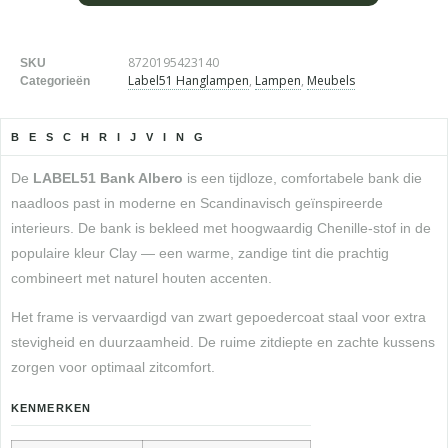
8720195423140
SKU
Label51 Hanglampen
,
Lampen
,
Meubels
Categorieën
BESCHRIJVING
De
LABEL51 Bank Albero
is een tijdloze, comfortabele bank die
naadloos past in moderne en Scandinavisch geïnspireerde
interieurs. De bank is bekleed met hoogwaardig Chenille-stof in de
populaire kleur Clay — een warme, zandige tint die prachtig
combineert met naturel houten accenten.
Het frame is vervaardigd van zwart gepoedercoat staal voor extra
stevigheid en duurzaamheid. De ruime zitdiepte en zachte kussens
zorgen voor optimaal zitcomfort.
KENMERKEN