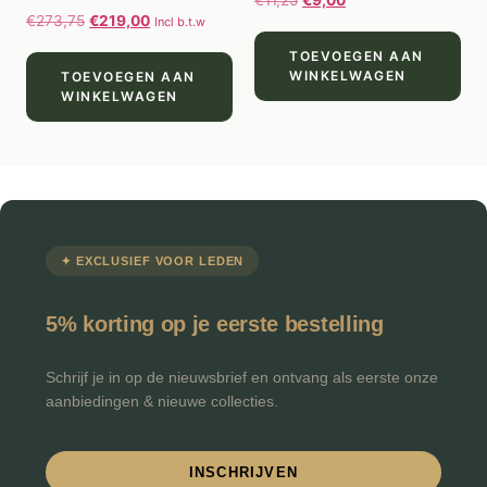
€
11,25
€
9,00
€
273,75
€
219,00
Incl b.t.w
TOEVOEGEN AAN
WINKELWAGEN
TOEVOEGEN AAN
WINKELWAGEN
✦ EXCLUSIEF VOOR LEDEN
5% korting op je eerste bestelling
Schrijf je in op de nieuwsbrief en ontvang als eerste onze
aanbiedingen & nieuwe collecties.
INSCHRIJVEN