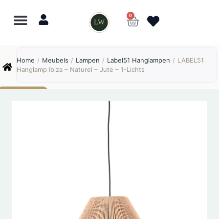
0
LW
Lewo
⎯
✕
Home
/
Meubels
/
Lampen
/
Label51 Hanglampen
/
LABEL51
Online
Hanglamp Ibiza – Naturel – Jute – 1-Lichts
AANBIEDING!