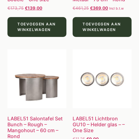
€
173,75
€
139,00
€
461,25
€
369,00
Incl b.t.w
TOEVOEGEN AAN
TOEVOEGEN AAN
WINKELWAGEN
WINKELWAGEN
LABEL51 Salontafel Set
LABEL51 Lichtbron
Bunch – Rough –
GU10 – Helder glas – –
Mangohout – 60 cm –
One Size
Rond