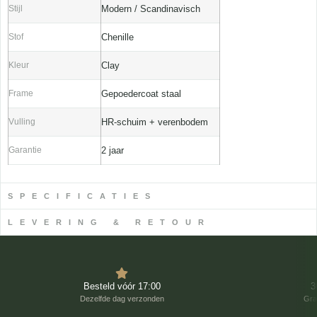
Stijl
Modern / Scandinavisch
Stof
Chenille
Kleur
Clay
Frame
Gepoedercoat staal
Vulling
HR-schuim + verenbodem
Garantie
2 jaar
SPECIFICATIES
LEVERING & RETOUR
Besteld vóór 17:00
3
Dezelfde dag verzonden
Gra