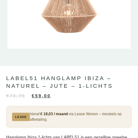
LABEL51 HANGLAMP IBIZA –
NATUREL – JUTE – 1-LICHTS
€
73,75
€
59,00
Vanaf
€ 18,03 / maand
via Lease Wonen – meubels op
LEASE
afbetaling.
Hanglamp Ibiza 1-lichts van LABEL51 is een gezellige speelse