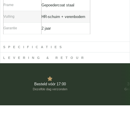
Frame
Gepoedercoat staal
Vulling
HR-schuim + verenbodem
Garantie
2 jaar
SPECIFICATIES
LEVERING & RETOUR
Besteld vóór 17:00
3
Dezelfde dag verzonden
Gra