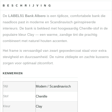
BESCHRIJVING
De
LABEL51 Bank Albero
is een tijdloze, comfortabele bank die
naadloos past in moderne en Scandinavisch geïnspireerde
interieurs. De bank is bekleed met hoogwaardig Chenille-stof in de
populaire kleur Clay — een warme, zandige tint die prachtig
combineert met naturel houten accenten.
Het frame is vervaardigd van zwart gepoedercoat staal voor extra
stevigheid en duurzaamheid. De ruime zitdiepte en zachte kussens
zorgen voor optimaal zitcomfort.
KENMERKEN
Stijl
Modern / Scandinavisch
Stof
Chenille
Kleur
Clay