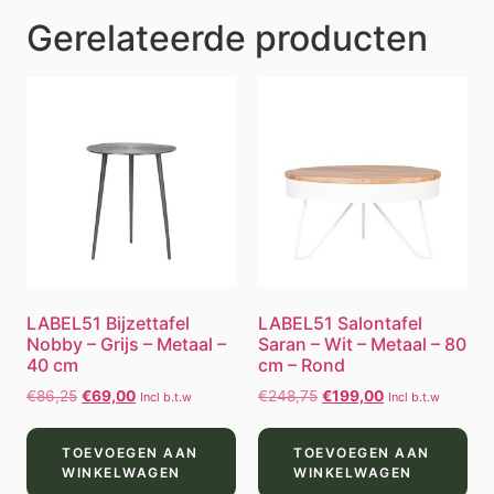
Gerelateerde producten
LABEL51 Bijzettafel
LABEL51 Salontafel
Nobby – Grijs – Metaal –
Saran – Wit – Metaal – 80
40 cm
cm – Rond
€
86,25
€
69,00
€
248,75
€
199,00
Incl b.t.w
Incl b.t.w
TOEVOEGEN AAN
TOEVOEGEN AAN
WINKELWAGEN
WINKELWAGEN