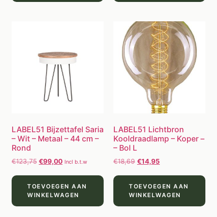
LABEL51 Bijzettafel Saria
LABEL51 Lichtbron
– Wit – Metaal – 44 cm –
Kooldraadlamp – Koper –
Rond
– Bol L
€
123,75
€
99,00
€
18,69
€
14,95
Incl b.t.w
TOEVOEGEN AAN
TOEVOEGEN AAN
WINKELWAGEN
WINKELWAGEN