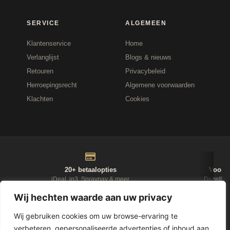
SERVICE
ALGEMEEN
Klantenservice
Home
Verlanglijst
Blogs & nieuws
Retouren
Privacybeleid
Herroepingsrecht
Algemene voorwaarden
Klachten
Cookies
20+ betaalopties
Voor 1
iDeal, in3, Spraypay & meer
Dezelfde
Wij hechten waarde aan uw privacy
NIEUWSBRIEF
Wij gebruiken cookies om uw browse-ervaring te
verbeteren, gepersonaliseerde advertenties of inhoud aan