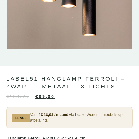
LABEL51 HANGLAMP FERROLI –
ZWART – METAAL – 3-LICHTS
€
123,75
€
99,00
Vanaf
€ 18,03 / maand
via Lease Wonen – meubels op
LEASE
afbetaling.
Hanglamp Ferroli 3-lichts 25x25x150 cm