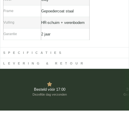
Frame
Gepoedercoat staal
Vulling
HR-schuim + verenbodem
Garantie
2 jaar
SPECIFICATIES
LEVERING & RETOUR
Besteld vóór 17:00
3
Dezelfde dag verzonden
Gra