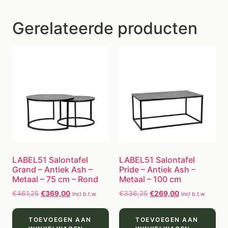
Gerelateerde producten
LABEL51 Salontafel
LABEL51 Salontafel
Grand – Antiek Ash –
Pride – Antiek Ash –
Metaal – 75 cm – Rond
Metaal – 100 cm
€
461,25
€
369,00
€
336,25
€
269,00
Incl b.t.w
Incl b.t.w
TOEVOEGEN AAN
TOEVOEGEN AAN