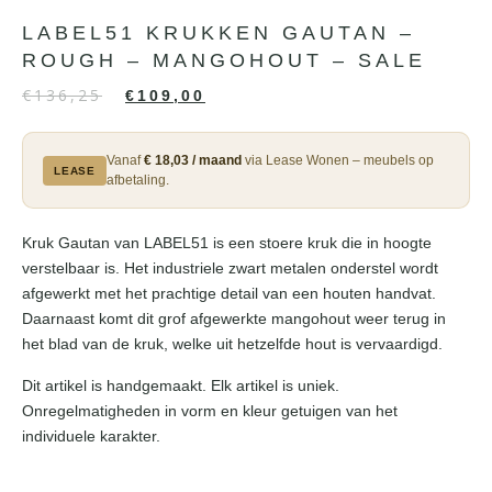
LABEL51 KRUKKEN GAUTAN –
ROUGH – MANGOHOUT – SALE
€
136,25
€
109,00
Vanaf
€ 18,03 / maand
via Lease Wonen – meubels op
LEASE
afbetaling.
Kruk Gautan van LABEL51 is een stoere kruk die in hoogte
verstelbaar is. Het industriele zwart metalen onderstel wordt
afgewerkt met het prachtige detail van een houten handvat.
Daarnaast komt dit grof afgewerkte mangohout weer terug in
het blad van de kruk, welke uit hetzelfde hout is vervaardigd.
Dit artikel is handgemaakt. Elk artikel is uniek.
Onregelmatigheden in vorm en kleur getuigen van het
individuele karakter.