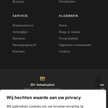
Bureaus
Vloerkleden
SERVICE
ALGEMEEN
Klantenservice
Home
Verlanglijst
Blogs & nieuws
Retouren
Privacybeleid
Herroepingsrecht
Algemene voorwaarden
Klachten
Cookies
20+ betaalopties
Voor 1
iDeal, in3, Spraypay & meer
Dezelfde
Wij hechten waarde aan uw privacy
NIEUWSBRIEF
Wij gebruiken cookies om uw browse-ervaring te