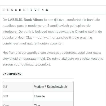
BESCHRIJVING
De
LABEL51 Bank Albero
is een tijdloze, comfortabele bank die
naadloos past in moderne en Scandinavisch geïnspireerde
interieurs. De bank is bekleed met hoogwaardig Chenille-stof in de
populaire kleur Clay — een warme, zandige tint die prachtig
combineert met naturel houten accenten.
Het frame is vervaardigd van zwart gepoedercoat staal voor extra
stevigheid en duurzaamheid. De ruime zitdiepte en zachte kussens
zorgen voor optimaal zitcomfort.
KENMERKEN
Stijl
Modern / Scandinavisch
Stof
Chenille
Kleur
Clay