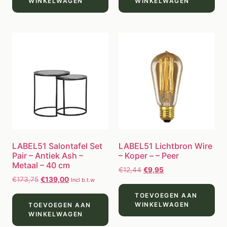
WINKELWAGEN
WINKELWAGEN
LABEL51 Salontafel Set
LABEL51 Lichtbron Wire
Pair – Antiek Ash –
– Koper – – Peer
Metaal – 40 cm
€
12,44
€
9,95
€
173,75
€
139,00
Incl b.t.w
TOEVOEGEN AAN
WINKELWAGEN
TOEVOEGEN AAN
WINKELWAGEN