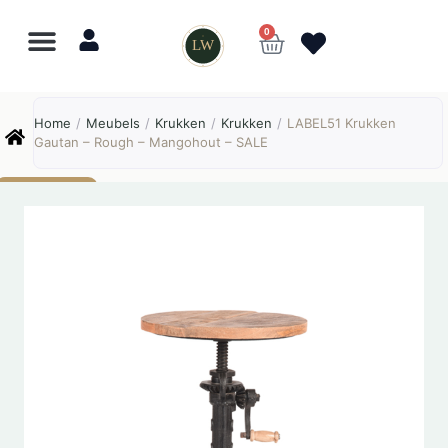
0
LW
Lewo
⎯
✕
Home
/
Meubels
/
Krukken
/
Krukken
/
LABEL51 Krukken
Online
Gautan – Rough – Mangohout – SALE
AANBIEDING!