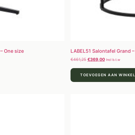
 – One size
LABEL51 Salontafel Grand –
€
461,25
€
369,00
Incl b.t.w
TOEVOEGEN AAN WINKE