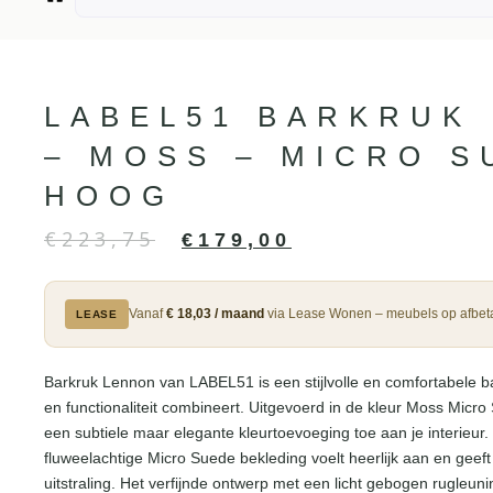
LABEL51 BARKRUK
– MOSS – MICRO S
HOOG
€
223,75
€
179,00
Vanaf
€ 18,03 / maand
via Lease Wonen – meubels op afbeta
LEASE
Barkruk Lennon van LABEL51 is een stijlvolle en comfortabele b
en functionaliteit combineert. Uitgevoerd in de kleur Moss Micr
een subtiele maar elegante kleurtoevoeging toe aan je interieur
fluweelachtige Micro Suede bekleding voelt heerlijk aan en geef
uitstraling. Het verfijnde ontwerp met een licht gebogen rugleunin