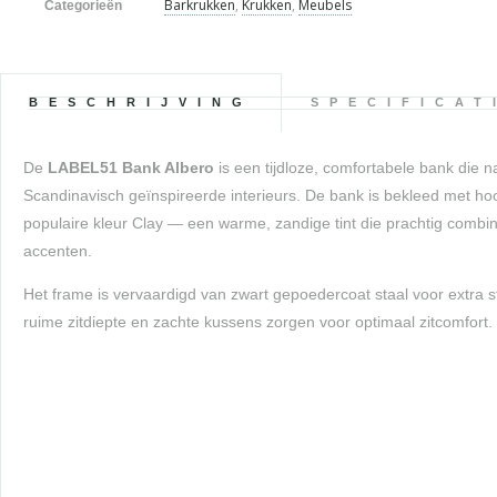
Barkrukken
,
Krukken
,
Meubels
Categorieën
BESCHRIJVING
SPECIFICAT
De
LABEL51 Bank Albero
is een tijdloze, comfortabele bank die 
Scandinavisch geïnspireerde interieurs. De bank is bekleed met hoo
populaire kleur Clay — een warme, zandige tint die prachtig combi
accenten.
Het frame is vervaardigd van zwart gepoedercoat staal voor extra 
ruime zitdiepte en zachte kussens zorgen voor optimaal zitcomfort.