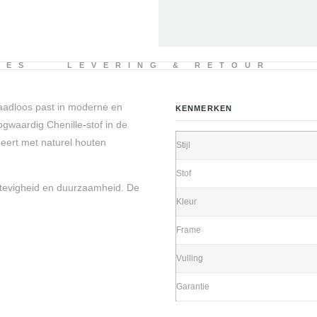
IES
LEVERING & RETOUR
naadloos past in moderne en
KENMERKEN
gwaardig Chenille-stof in de
neert met naturel houten
Stijl
Stof
stevigheid en duurzaamheid. De
Kleur
Frame
Vulling
Garantie