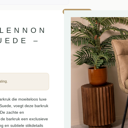
AANBIEDING!
 LENNON
UEDE –
ling.
arkruk die moeiteloos luxe
o Suede, voegt deze barkruk
. De zachte en
t de barkruk een exclusieve
g en subtiele stikdetails