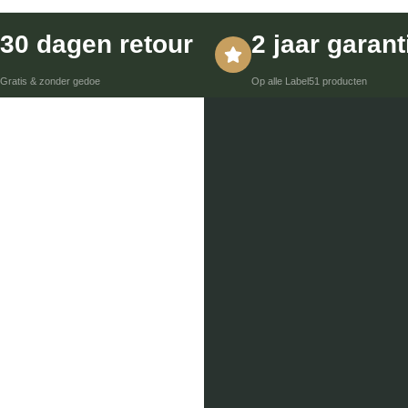
30 dagen retour
2 jaar garant
Gratis & zonder gedoe
Op alle Label51 producten