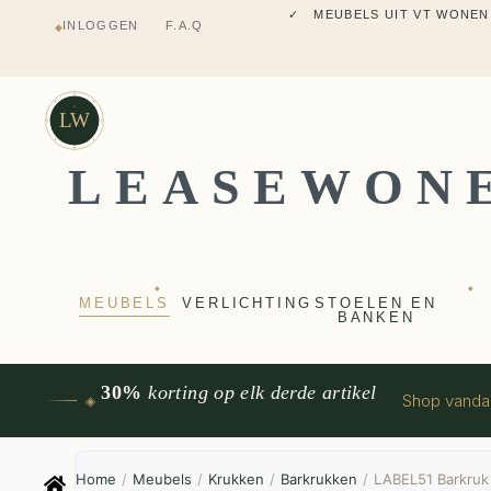
✓ MEUBELS UIT VT WONEN
INLOGGEN
F.A.Q
◆
✓ VERZENDING UIT NEDERLANDS M
✓ 2 JAAR FABRIEKSGARANTI
✓ VOOR 17:00 BESTELD, VANDAAG 
✓ MEUBELS UIT VT WONEN
LW
LEASEWON
◆
◆
MEUBELS
VERLICHTING
STOELEN EN
BANKEN
30%
korting op elk derde artikel
Shop vand
◈
Home
/
Meubels
/
Krukken
/
Barkrukken
/
LABEL51 Barkruk