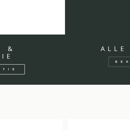
N &
ALLE
IE
BE
CTIE