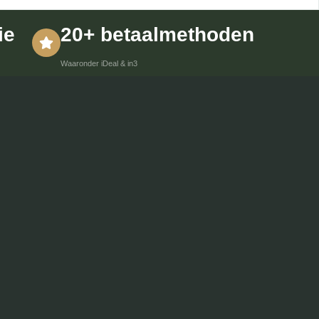
ie
20+ betaalmethoden
Waaronder iDeal & in3