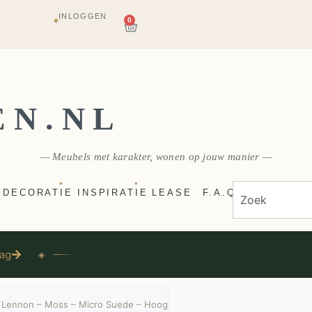
INLOGGEN
AGAZIJN
0
◆
E
VERZONDEN
EN.NL
— Meubels met karakter, wonen op jouw manier —
◆
◆
DECORATIE
INSPIRATIE
LEASE
F.A.Q
aag
◈
 Lennon – Moss – Micro Suede – Hoog