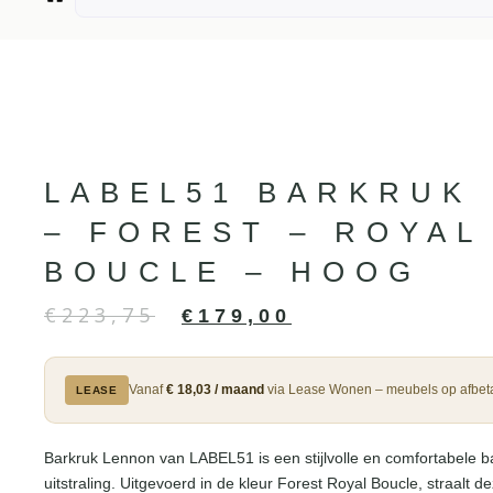
LABEL51 BARKRUK
– FOREST – ROYAL
BOUCLE – HOOG
€
223,75
€
179,00
Vanaf
€ 18,03 / maand
via Lease Wonen – meubels op afbeta
LEASE
Barkruk Lennon van LABEL51 is een stijlvolle en comfortabele 
uitstraling. Uitgevoerd in de kleur Forest Royal Boucle, straalt 