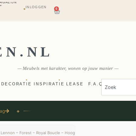
E
INLOGGEN
VERZONDEN
0
◆
EN.NL
— Meubels met karakter, wonen op jouw manier —
◆
◆
DECORATIE
INSPIRATIE
LEASE
F.A.Q
aag
◈
Lennon – Forest – Royal Boucle – Hoog