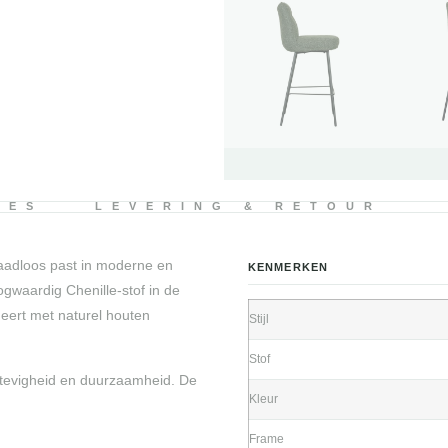
IES
LEVERING & RETOUR
naadloos past in moderne en
KENMERKEN
gwaardig Chenille-stof in de
neert met naturel houten
Stijl
Stof
stevigheid en duurzaamheid. De
Kleur
Frame