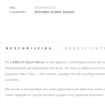
8720195412250
SKU
Barkrukken
,
Krukken
,
Meubels
Categorieën
BESCHRIJVING
SPECIFICAT
De
LABEL51 Bank Albero
is een tijdloze, comfortabele bank die 
Scandinavisch geïnspireerde interieurs. De bank is bekleed met hoo
populaire kleur Clay — een warme, zandige tint die prachtig combi
accenten.
Het frame is vervaardigd van zwart gepoedercoat staal voor extra 
ruime zitdiepte en zachte kussens zorgen voor optimaal zitcomfort.