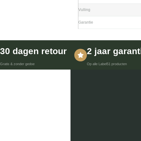
Vulling
Garantie
30 dagen retour
2 jaar garant
Gratis & zonder gedoe
Op alle Label51 producten