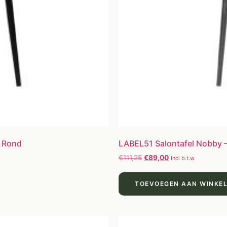
– Rond
LABEL51 Salontafel Nobby – 
€
111,25
€
89,00
Incl b.t.w
TOEVOEGEN AAN WINKE