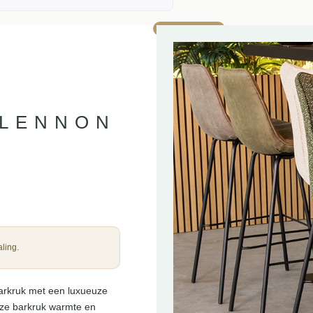
AANBIEDING!
 LENNON
ling.
barkruk met een luxueuze
deze barkruk warmte en