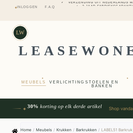
✓ 2 JAAR FABRIEKSGARANTI
INLOGGEN
F.A.Q
◆
✓ VOOR 17:00 BESTELD, VANDAAG 
✓ MEUBELS UIT VT WONEN
LW
LEASEWON
◆
◆
MEUBELS
VERLICHTING
STOELEN EN
BANKEN
30%
korting op elk derde artikel
Shop vand
◈
Home
/
Meubels
/
Krukken
/
Barkrukken
/
LABEL51 Barkruk 