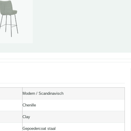
Modern / Scandinavisch
Chenille
Clay
Gepoedercoat staal