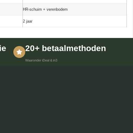
HR-schuim + verenbodem
2 jaar
ie
20+ betaalmethoden
Waaronder iDeal & in3