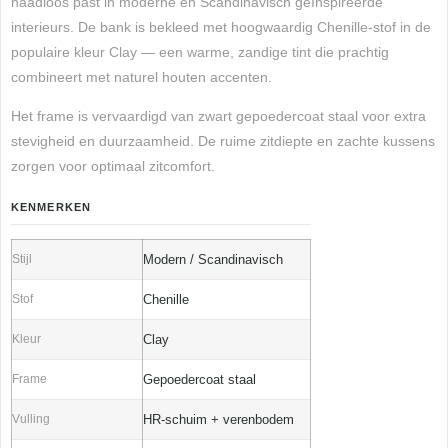
naadloos past in moderne en Scandinavisch geïnspireerde
interieurs. De bank is bekleed met hoogwaardig Chenille-stof in de
populaire kleur Clay — een warme, zandige tint die prachtig
combineert met naturel houten accenten.
Het frame is vervaardigd van zwart gepoedercoat staal voor extra
stevigheid en duurzaamheid. De ruime zitdiepte en zachte kussens
zorgen voor optimaal zitcomfort.
KENMERKEN
Stijl
Modern / Scandinavisch
Stof
Chenille
Kleur
Clay
Frame
Gepoedercoat staal
Vulling
HR-schuim + verenbodem