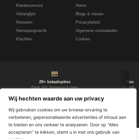
Klantenservice
Home
Verlanglijst
Blogs & nieuws
Retouren
Privacybeleid
Herroepingsrecht
Algemene voorwaarden
Klachten
Cookies
20+ betaalopties
Voor 1
iDeal, in3, Spraypay & meer
Dezelfde
Wij hechten waarde aan uw privacy
NIEUWSBRIEF
Wij gebruiken cookies om uw browse-ervaring te
verbeteren, gepersonaliseerde advertenties of inhoud aan
D-Fokker
te bieden en ons verkeer te analyseren. Door op "Alles
accepteren" te klikken, stemt u in met ons gebruik van
© 2026
Leasewonen.nl
— Meubels op afbetaling