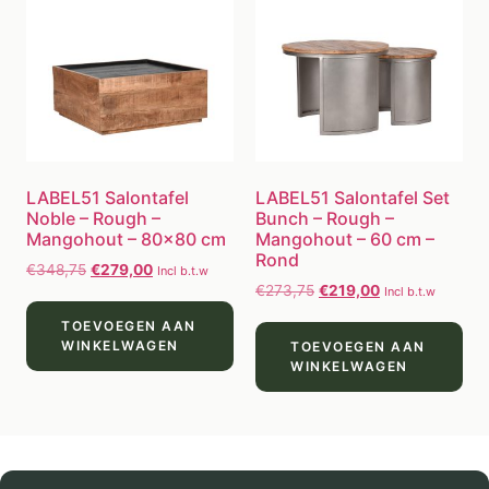
LABEL51 Salontafel
LABEL51 Salontafel Set
Noble – Rough –
Bunch – Rough –
Mangohout – 80×80 cm
Mangohout – 60 cm –
Rond
€
348,75
€
279,00
Incl b.t.w
€
273,75
€
219,00
Incl b.t.w
TOEVOEGEN AAN
WINKELWAGEN
TOEVOEGEN AAN
WINKELWAGEN