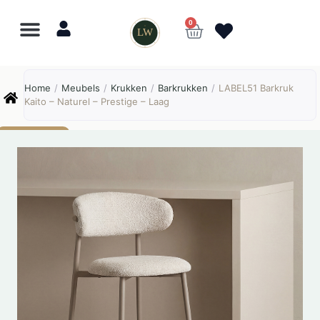
0
LW
Lewo
⎯
✕
Home
/
Meubels
/
Krukken
/
Barkrukken
/
LABEL51 Barkruk
Online
Kaito – Naturel – Prestige – Laag
AANBIEDING!