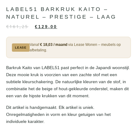
LABEL51 BARKRUK KAITO –
NATUREL – PRESTIGE – LAAG
€
161,25
€
129,00
Vanaf
€ 18,03 / maand
via Lease Wonen – meubels op
LEASE
afbetaling.
Barkruk Kaito van LABEL51 past perfect in de Japandi woonstijl.
Deze mooie kruk is voorzien van een zachte stof met een
subtiele kleurschakering. De natuurlijke kleuren van de stof, in
combinatie het de beige of hout-gekleurde onderstel, maken dit
een van de hipste krukken van dit moment.
Dit artikel is handgemaakt. Elk artikel is uniek.
Onregelmatigheden in vorm en kleur getuigen van het
individuele karakter.