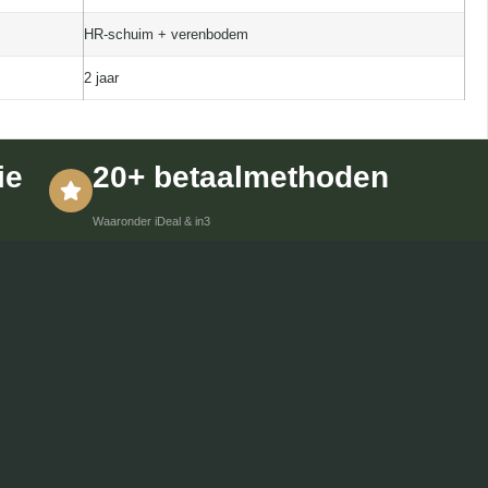
HR-schuim + verenbodem
2 jaar
ie
20+ betaalmethoden
Waaronder iDeal & in3