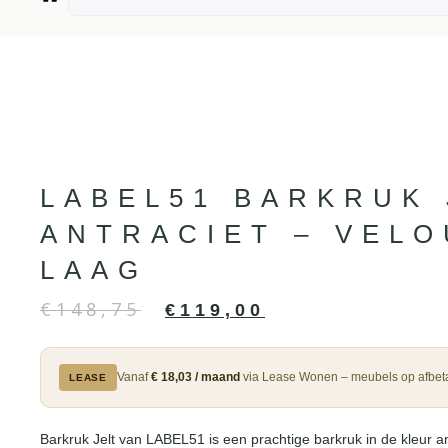
LABEL51 BARKRUK 
ANTRACIET – VELO
LAAG
€
148,75
€
119,00
Vanaf
€ 18,03 / maand
via Lease Wonen – meubels op afbeta
LEASE
Barkruk Jelt van LABEL51 is een prachtige barkruk in de kleur an