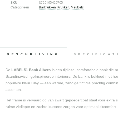
8720195420705
SKU
Barkrukken
,
Krukken
,
Meubels
Categorieën
BESCHRIJVING
SPECIFICAT
De
LABEL51 Bank Albero
is een tijdloze, comfortabele bank die 
Scandinavisch geïnspireerde interieurs. De bank is bekleed met hoo
populaire kleur Clay — een warme, zandige tint die prachtig combi
accenten.
Het frame is vervaardigd van zwart gepoedercoat staal voor extra 
ruime zitdiepte en zachte kussens zorgen voor optimaal zitcomfort.