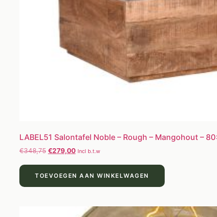
LABEL51 Salontafel Noble – Rough – Mangohout – 8
€
348,75
€
279,00
Incl b.t.w
TOEVOEGEN AAN WINKELWAGEN