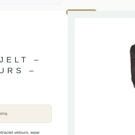
AANBIEDING!
JELT –
URS –
ling.
traciet velours, waar