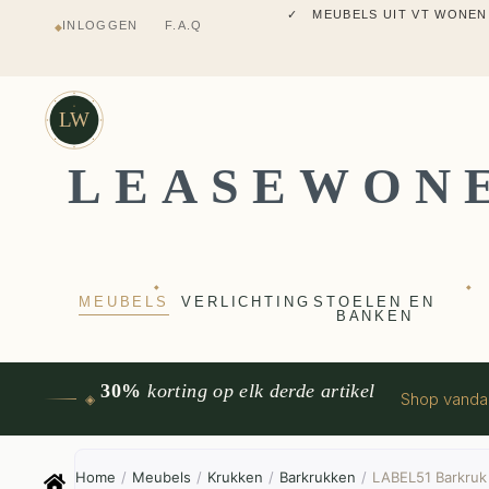
✓ MEUBELS UIT VT WONEN
✓ VERZENDING UIT NEDERLANDS M
INLOGGEN
F.A.Q
◆
✓ 2 JAAR FABRIEKSGARANTI
✓ VOOR 17:00 BESTELD, VANDAAG 
✓ MEUBELS UIT VT WONEN
LW
LEASEWON
◆
◆
MEUBELS
VERLICHTING
STOELEN EN
BANKEN
30%
korting op elk derde artikel
Shop vand
◈
Home
/
Meubels
/
Krukken
/
Barkrukken
/
LABEL51 Barkruk 