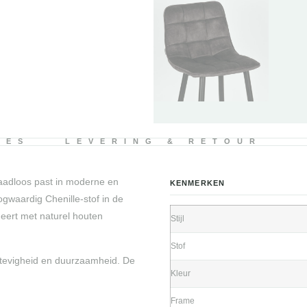
IES
LEVERING & RETOUR
naadloos past in moderne en
KENMERKEN
gwaardig Chenille-stof in de
neert met naturel houten
Stijl
Stof
stevigheid en duurzaamheid. De
Kleur
Frame