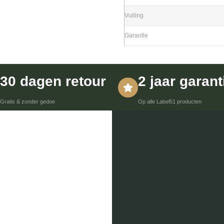
Vulling
Garantie
30 dagen retour
2 jaar garant
Gratis & zonder gedoe
Op alle Label51 producten