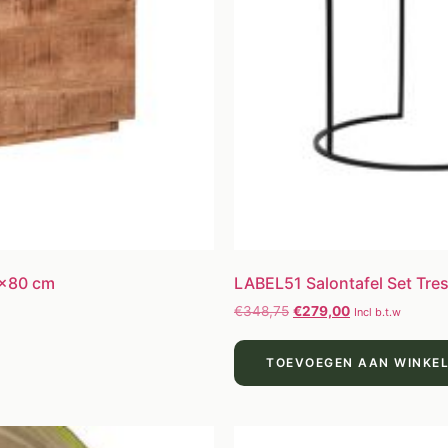
0×80 cm
LABEL51 Salontafel Set Tres
€
348,75
€
279,00
Incl b.t.w
TOEVOEGEN AAN WINKE