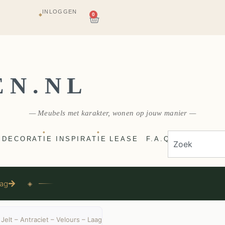
AGAZIJN
INLOGGEN
0
E
◆
VERZONDEN
EN.NL
— Meubels met karakter, wonen op jouw manier —
◆
◆
DECORATIE
INSPIRATIE
LEASE
F.A.Q
aag
◈
Jelt – Antraciet – Velours – Laag