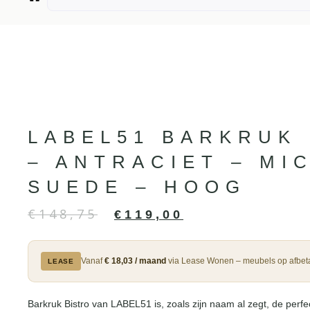
LABEL51 BARKRUK
– ANTRACIET – MI
SUEDE – HOOG
€
148,75
€
119,00
Vanaf
€ 18,03 / maand
via Lease Wonen – meubels op afbeta
LEASE
Barkruk Bistro van LABEL51 is, zoals zijn naam al zegt, de perfec