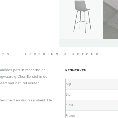
IES
LEVERING & RETOUR
naadloos past in moderne en
KENMERKEN
gwaardig Chenille-stof in de
neert met naturel houten
Stijl
Stof
stevigheid en duurzaamheid. De
Kleur
Frame