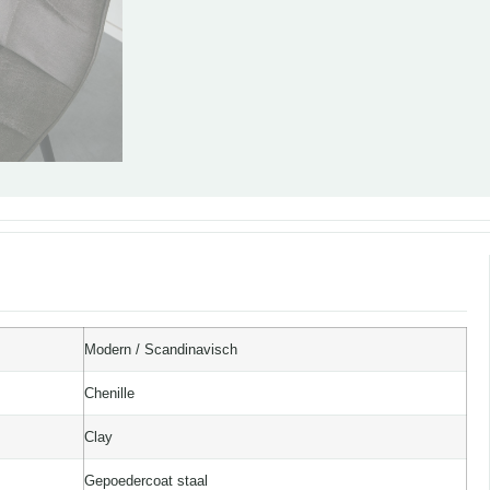
Modern / Scandinavisch
Chenille
Clay
Gepoedercoat staal