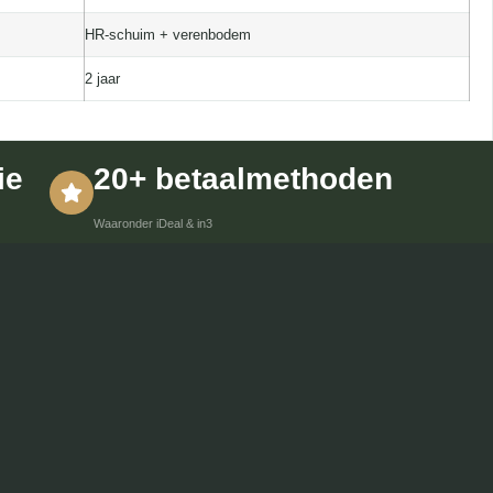
HR-schuim + verenbodem
2 jaar
ie
20+ betaalmethoden
Waaronder iDeal & in3