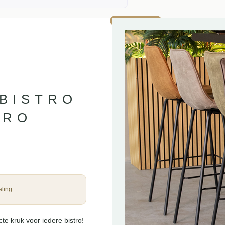
AANBIEDING!
 BISTRO
CRO
ling.
te kruk voor iedere bistro!