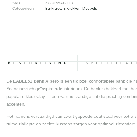
8720195412113
SKU
Barkrukken
,
Krukken
,
Meubels
Categorieën
BESCHRIJVING
SPECIFICAT
De
LABEL51 Bank Albero
is een tijdloze, comfortabele bank die 
Scandinavisch geïnspireerde interieurs. De bank is bekleed met hoo
populaire kleur Clay — een warme, zandige tint die prachtig combi
accenten.
Het frame is vervaardigd van zwart gepoedercoat staal voor extra 
ruime zitdiepte en zachte kussens zorgen voor optimaal zitcomfort.