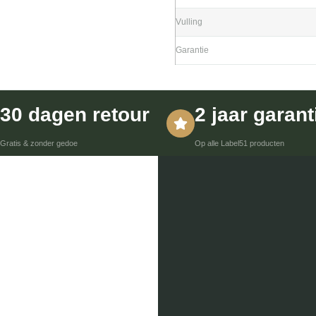
Vulling
Garantie
30 dagen retour
2 jaar garant
Gratis & zonder gedoe
Op alle Label51 producten