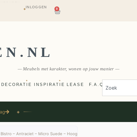
INLOGGEN
AGAZIJN
0
◆
E
VERZONDEN
EN.NL
— Meubels met karakter, wonen op jouw manier —
◆
◆
DECORATIE
INSPIRATIE
LEASE
F.A.Q
aag
◈
Bistro – Antraciet – Micro Suede – Hoog