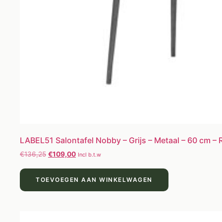
LABEL51 Salontafel Nobby – Grijs – Metaal – 60 cm –
€
136,25
€
109,00
Incl b.t.w
TOEVOEGEN AAN WINKELWAGEN