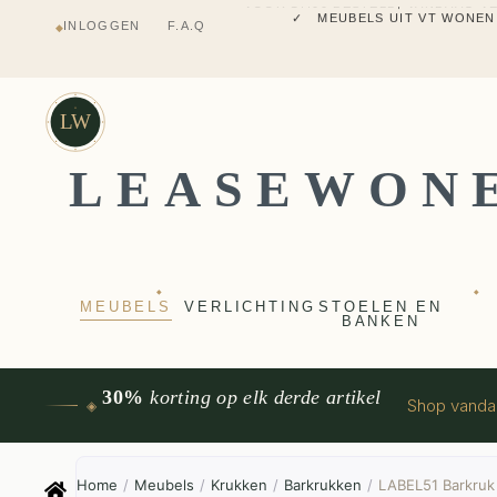
✓ MEUBELS UIT VT WONEN
INLOGGEN
F.A.Q
◆
✓ VERZENDING UIT NEDERLANDS M
✓ 2 JAAR FABRIEKSGARANTI
✓ VOOR 17:00 BESTELD, VANDAAG 
✓ MEUBELS UIT VT WONEN
LW
LEASEWON
◆
◆
MEUBELS
VERLICHTING
STOELEN EN
BANKEN
30%
korting op elk derde artikel
Shop vand
◈
Home
/
Meubels
/
Krukken
/
Barkrukken
/
LABEL51 Barkruk 