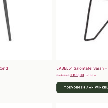
 Rond
LABEL51 Salontafel Saran –
€
248,75
€
199,00
Incl b.t.w
TOEVOEGEN AAN WINKE