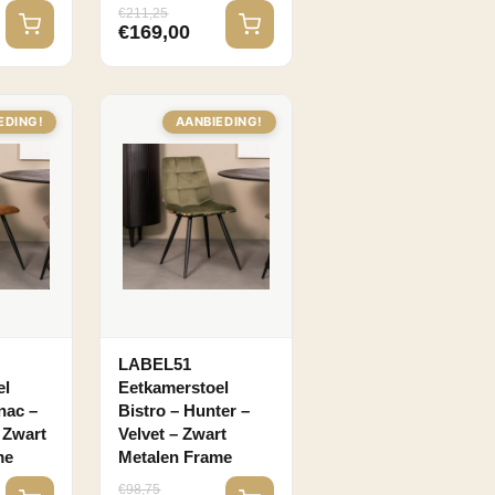
€
211,25
€
169,00
EDING!
AANBIEDING!
LABEL51
el
Eetkamerstoel
nac –
Bistro – Hunter –
 Zwart
Velvet – Zwart
me
Metalen Frame
€
98,75