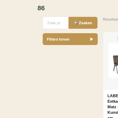
86
Resultaa
Zoeken
Filters tonen
▼
€
Minimale prijs
Maximale prijs
-
LABE
Eetk
Breedte
Matz 
Kunst
6,4