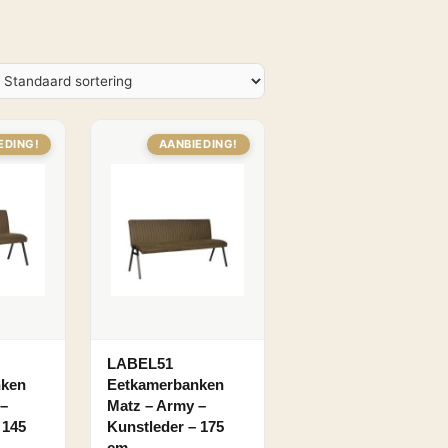
EDING!
AANBIEDING!
LABEL51
nken
Eetkamerbanken
 –
Matz – Army –
 145
Kunstleder – 175