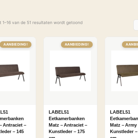
t 1–16 van de 51 resultaten wordt getoond
AANBIEDING!
AANBIEDING!
AANBI
L51
LABEL51
LABEL51
amerbanken
Eetkamerbanken
Eetkamerba
– Antraciet –
Matz – Antraciet –
Matz – Army
leder – 145
Kunstleder – 175
Kunstleder –