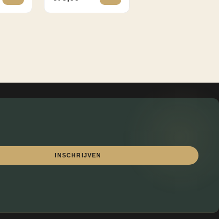
INSCHRIJVEN
Lewo
⎯
✕
Online