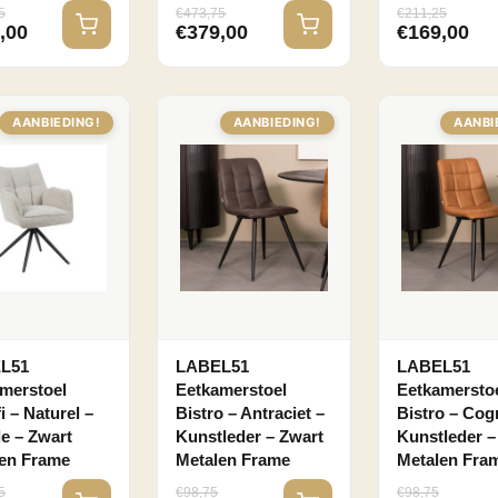
5
€
473,75
€
211,25
,00
€
379,00
€
169,00
AANBIEDING!
AANBIEDING!
AANBI
L51
LABEL51
LABEL51
merstoel
Eetkamerstoel
Eetkamersto
i – Naturel –
Bistro – Antraciet –
Bistro – Cog
e – Zwart
Kunstleder – Zwart
Kunstleder –
en Frame
Metalen Frame
Metalen Fra
5
€
98,75
€
98,75