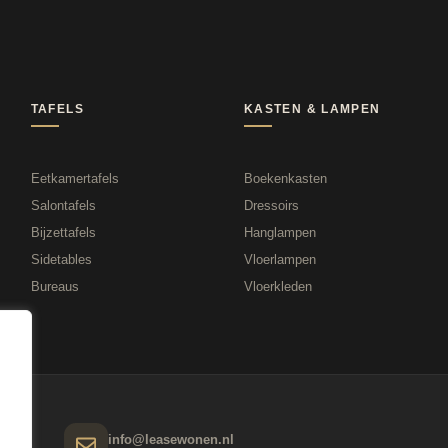
TAFELS
KASTEN & LAMPEN
Eetkamertafels
Boekenkasten
Salontafels
Dressoirs
Bijzettafels
Hanglampen
Sidetables
Vloerlampen
Bureaus
Vloerkleden
info@leasewonen.nl