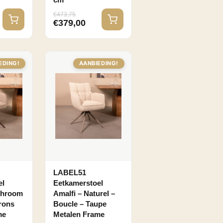
cm
€
473,75
€
379,00
EDING!
AANBIEDING!
LABEL51
el
Eetkamerstoel
shroom
Amalfi – Naturel –
rons
Boucle – Taupe
me
Metalen Frame