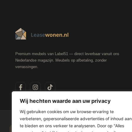
Premium meubels van Label51 — direct leverbaar vanuit ons
Nederlandse magazijn. Meubels op afbetaling, zonder
verrassingen.
Wij hechten waarde aan uw privacy
Wij gebruiken cookies om uw browse-ervaring te
verbeteren, gepersonaliseerde advertenties of inhoud aan
te bieden en ons verkeer te analyseren. Door op "Alles
20+ betaalopties
Voor 17:00 besteld