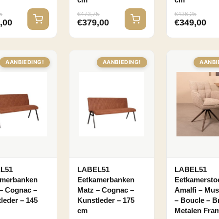
cm
cm
5
€
473,75
€
436,25
,00
€
379,00
€
349,00
AANBIEDING!
AANBIEDING!
AANBI
L51
LABEL51
LABEL51
amerbanken
Eetkamerbanken
Eetkamersto
– Cognac –
Matz – Cognac –
Amalfi – Mu
leder – 145
Kunstleder – 175
– Boucle – B
cm
Metalen Fra