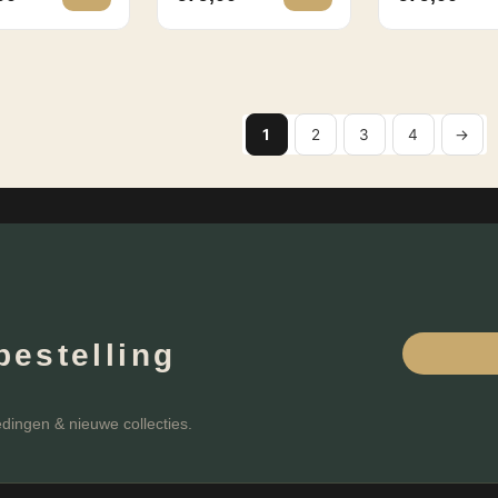
1
2
3
4
→
bestelling
edingen & nieuwe collecties.