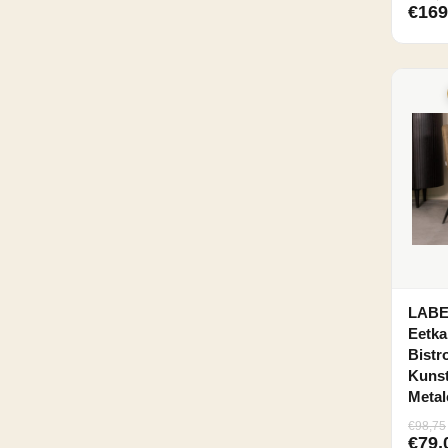
46
Neo
€
169
Zand
47
Padua
Sam
LABE
Eetka
Bistr
Kunst
Metal
€
98,75
€
79,