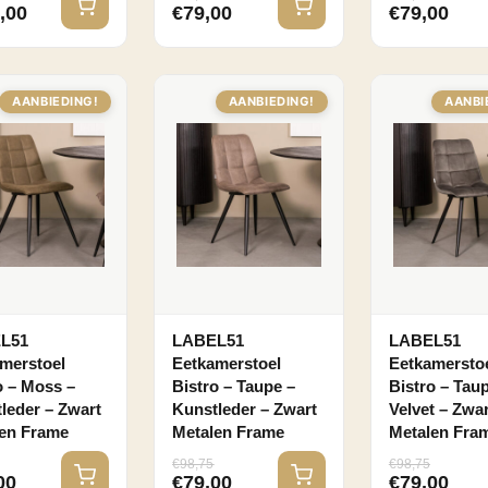
,00
€
79,00
€
79,00
AANBIEDING!
AANBIEDING!
AANBI
L51
LABEL51
LABEL51
merstoel
Eetkamerstoel
Eetkamersto
o – Moss –
Bistro – Taupe –
Bistro – Tau
leder – Zwart
Kunstleder – Zwart
Velvet – Zwar
en Frame
Metalen Frame
Metalen Fra
€
98,75
€
98,75
00
€
79,00
€
79,00