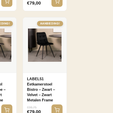
€
79,00
EDING!
AANBIEDING!
LABEL51
el
Eetkamerstoel
pe –
Bistro – Zwart –
t
Velvet – Zwart
me
Metalen Frame
€
98,75
€
79,00