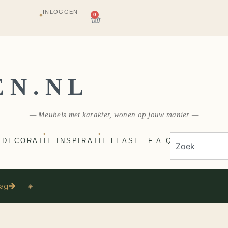
INLOGGEN
AGAZIJN
0
◆
E
VERZONDEN
EN.NL
— Meubels met karakter, wonen op jouw manier —
◆
◆
DECORATIE
INSPIRATIE
LEASE
F.A.Q
aag
◈