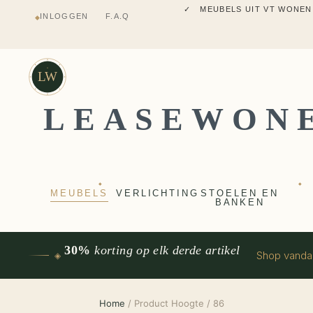
✓ MEUBELS UIT VT WONEN
INLOGGEN
F.A.Q
◆
✓ VERZENDING UIT NEDERLANDS M
✓ 2 JAAR FABRIEKSGARANTI
✓ VOOR 17:00 BESTELD, VANDAAG 
✓ MEUBELS UIT VT WONEN
LW
LEASEWON
◆
◆
MEUBELS
VERLICHTING
STOELEN EN
BANKEN
30%
korting op elk derde artikel
Shop vand
◈
Home
/ Product Hoogte / 86