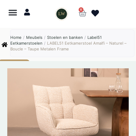
0
LW
Lewo
⎯
✕
Home
/
Meubels
/
Stoelen en banken
/
Label51
Online
Eetkamerstoelen
/
LABEL51 Eetkamerstoel Amalfi – Naturel –
Boucle – Taupe Metalen Frame
AANBIEDING!