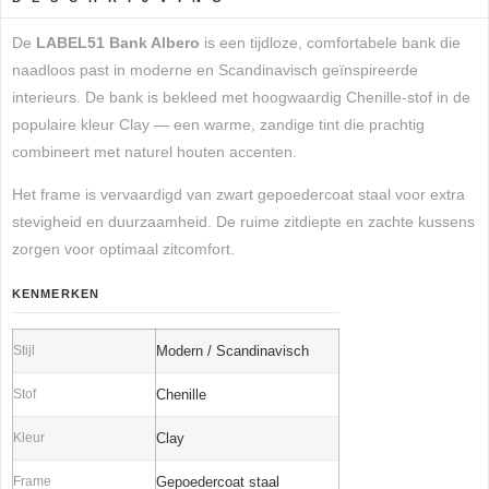
De
LABEL51 Bank Albero
is een tijdloze, comfortabele bank die
naadloos past in moderne en Scandinavisch geïnspireerde
interieurs. De bank is bekleed met hoogwaardig Chenille-stof in de
populaire kleur Clay — een warme, zandige tint die prachtig
combineert met naturel houten accenten.
Het frame is vervaardigd van zwart gepoedercoat staal voor extra
stevigheid en duurzaamheid. De ruime zitdiepte en zachte kussens
zorgen voor optimaal zitcomfort.
KENMERKEN
Stijl
Modern / Scandinavisch
Stof
Chenille
Kleur
Clay
Frame
Gepoedercoat staal