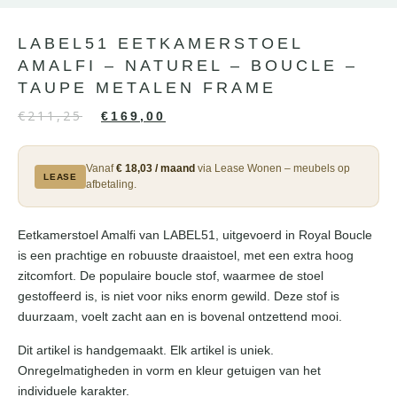
LABEL51 EETKAMERSTOEL
AMALFI – NATUREL – BOUCLE –
TAUPE METALEN FRAME
€
211,25
€
169,00
Vanaf
€ 18,03 / maand
via Lease Wonen – meubels op
LEASE
afbetaling.
Eetkamerstoel Amalfi van LABEL51, uitgevoerd in Royal Boucle
is een prachtige en robuuste draaistoel, met een extra hoog
zitcomfort. De populaire boucle stof, waarmee de stoel
gestoffeerd is, is niet voor niks enorm gewild. Deze stof is
duurzaam, voelt zacht aan en is bovenal ontzettend mooi.
Dit artikel is handgemaakt. Elk artikel is uniek.
Onregelmatigheden in vorm en kleur getuigen van het
individuele karakter.