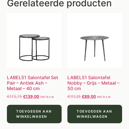
Gerelateerde producten
LABEL51 Salontafel Set
LABEL51 Salontafel
Pair – Antiek Ash –
Nobby – Grijs – Metaal –
Metaal – 40 cm
50 cm
€
173,75
€
139,00
€
111,25
€
89,00
Incl b.t.w
Incl b.t.w
TOEVOEGEN AAN
TOEVOEGEN AAN
WINKELWAGEN
WINKELWAGEN