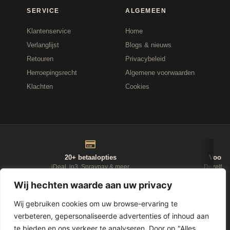
SERVICE
ALGEMEEN
Klantenservice
Home
Verlanglijst
Blogs & nieuws
Retouren
Privacybeleid
Herroepingsrecht
Algemene voorwaarden
Klachten
Cookies
20+ betaalopties
Voor 1
iDeal, in3, Spraypay & meer
Dezelfde
Wij hechten waarde aan uw privacy
NIEUWSBRIEF
Wij gebruiken cookies om uw browse-ervaring te
verbeteren, gepersonaliseerde advertenties of inhoud aan
D-Fokker
te bieden en ons verkeer te analyseren. Door op "Alles