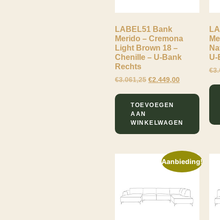
LABEL51 Bank
LA
Merido – Cremona
Me
Light Brown 18 –
Nat
Chenille – U-Bank
U-
Rechts
€
3.
€
3.061,25
€
2.449,00
TOEVOEGEN
AAN
WINKELWAGEN
Aanbieding!