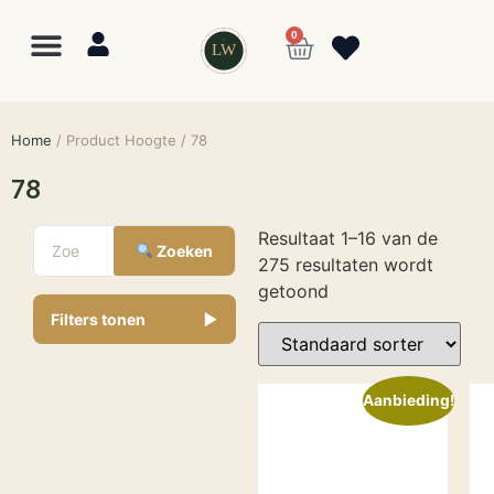
0
LW
Home
/ Product Hoogte / 78
78
Resultaat 1–16 van de
Zoeken
275 resultaten wordt
getoond
Filters tonen
▼
Aanbieding!