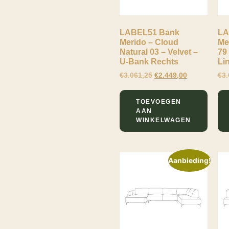
Raven Taupe 30
Royal Boucle
LABEL51 Bank
LA
Forest 356
Merido – Cloud
Me
Royal Boucle
Natural 03 – Velvet –
79
Mushroom 170
U-Bank Rechts
Li
Royal Boucle
€
3.061,25
€
2.449,00
€
3.
Natural 110
Silencio Cherry
Chocolate 27
TOEVOEGEN
AAN
Silencio Natural 06
WINKELWAGEN
Silencio Taupe 19
Taupe Raven
Aanbieding!
Taupe Silencio
Toro Natural 30
Toro Taupe 50
Tresor Burgundy
59