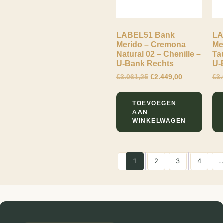
LABEL51 Bank
LA
Merido – Cremona
Me
Natural 02 – Chenille –
Ta
U-Bank Rechts
U-
€
3.061,25
€
2.449,00
€
3.
TOEVOEGEN
AAN
WINKELWAGEN
1
2
3
4