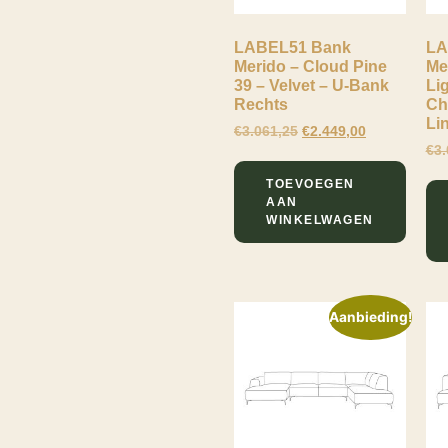
LABEL51 Bank
LA
Merido – Cloud Pine
Me
Lewo
39 – Velvet – U-Bank
Li
Online
Rechts
Ch
Li
€
3.061,25
€
2.449,00
€
3.
TOEVOEGEN
AAN
WINKELWAGEN
Aanbieding!