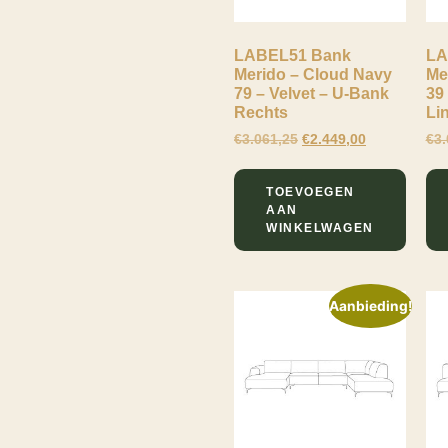
Tresor Natural 27
Tresor Retro Taupe
LABEL51 Bank
LA
43
Merido – Cloud Navy
Me
79 – Velvet – U-Bank
39
Zwart
Rechts
Li
Zwart Metaal
€
3.061,25
€
2.449,00
€
3.
Beige
TOEVOEGEN
Clay
AAN
WINKELWAGEN
Naturel
Stone
Taupe
Aanbieding!
Walnoot