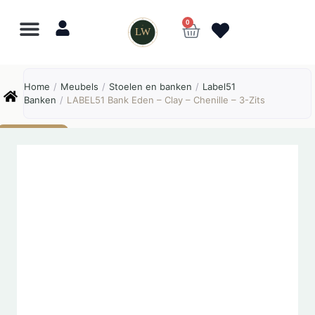
0
LW
Lewo
⎯
✕
Home
/
Meubels
/
Stoelen en banken
/
Label51
Online
Banken
/
LABEL51 Bank Eden – Clay – Chenille – 3-Zits
AANBIEDING!