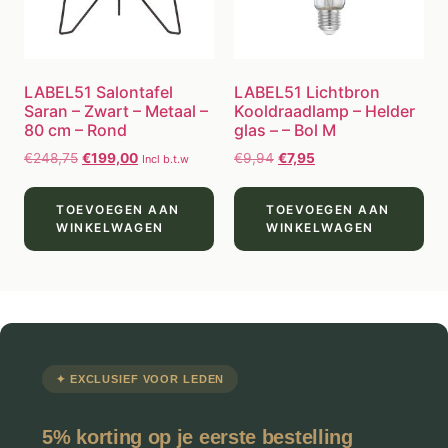
LABEL51 Salontafel
LABEL51 Lichtbron
Saran – Zwart – Metaal –
Kooldraadlamp – Helder
80 cm – Rond
glas – – Bol M
€
248,75
€
199,00
€
9,94
€
7,95
Incl b.t.w
TOEVOEGEN AAN
TOEVOEGEN AAN
WINKELWAGEN
WINKELWAGEN
✦ EXCLUSIEF VOOR LEDEN
5% korting op je eerste bestelling