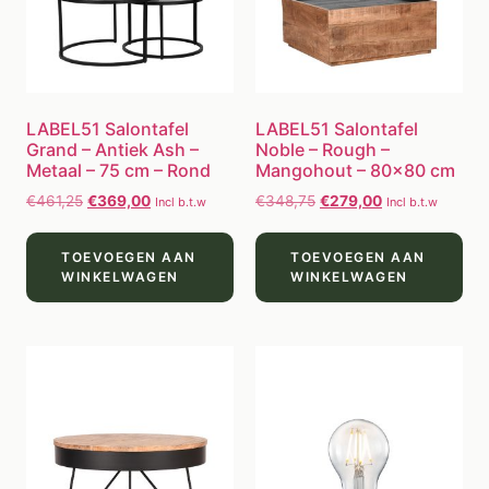
LABEL51 Salontafel
LABEL51 Salontafel
Grand – Antiek Ash –
Noble – Rough –
Metaal – 75 cm – Rond
Mangohout – 80×80 cm
€
461,25
€
369,00
€
348,75
€
279,00
Incl b.t.w
Incl b.t.w
TOEVOEGEN AAN
TOEVOEGEN AAN
WINKELWAGEN
WINKELWAGEN