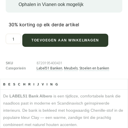
Ophalen in Vianen ook mogelijk
30% korting op elk derde artikel
TOEVOEGEN AAN WINKELWAGEN
8720195400431
SKU
Label51 Banken
,
Meubels
,
Stoelen en banken
Categorieën
BESCHRIJVING
De
LABEL51 Bank Albero
is een tijdloze, comfortabele bank die
naadloos past in moderne en Scandinavisch geïnspireerde
interieurs. De bank is bekleed met hoogwaardig Chenille-stof in de
populaire kleur Clay — een warme, zandige tint die prachtig
combineert met naturel houten accenten.