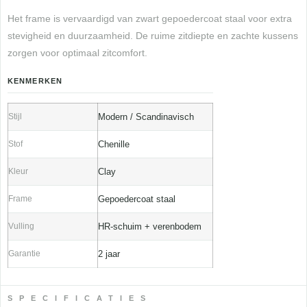
Het frame is vervaardigd van zwart gepoedercoat staal voor extra
stevigheid en duurzaamheid. De ruime zitdiepte en zachte kussens
zorgen voor optimaal zitcomfort.
KENMERKEN
Stijl
Modern / Scandinavisch
Stof
Chenille
Kleur
Clay
Frame
Gepoedercoat staal
Vulling
HR-schuim + verenbodem
Garantie
2 jaar
SPECIFICATIES