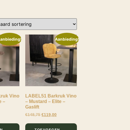
anbieding!
Aanbieding!
ruk Vino
LABEL51 Barkruk Vino
e –
– Mustard – Elite –
Gaslift
€
148,75
€
119,00
EN
TOEVOEGEN