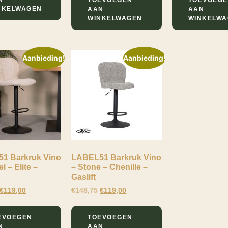
NKELWAGEN
AAN
AAN
WINKELWAGEN
WINKELW
Aanbieding!
Aanbieding!
1 Barkruk Vino
LABEL51 Barkruk Vino
l – Elite –
– Stone – Chenille –
Gaslift
€
119,00
€
148,75
€
119,00
EVOEGEN
TOEVOEGEN
N
AAN