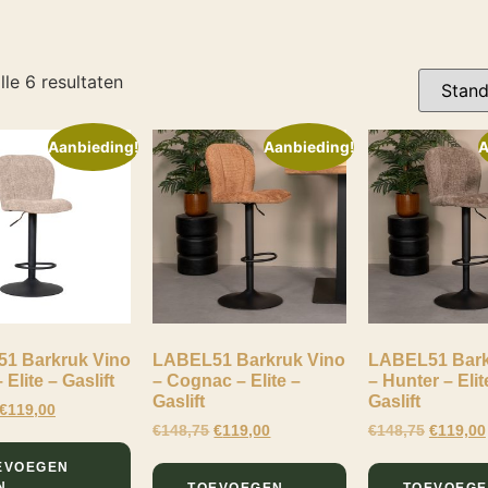
lle 6 resultaten
Aanbieding!
Aanbieding!
A
1 Barkruk Vino
LABEL51 Barkruk Vino
LABEL51 Bark
 Elite – Gaslift
– Cognac – Elite –
– Hunter – Elit
Gaslift
Gaslift
€
119,00
€
148,75
€
119,00
€
148,75
€
119,00
EVOEGEN
N
TOEVOEGEN
TOEVOEG