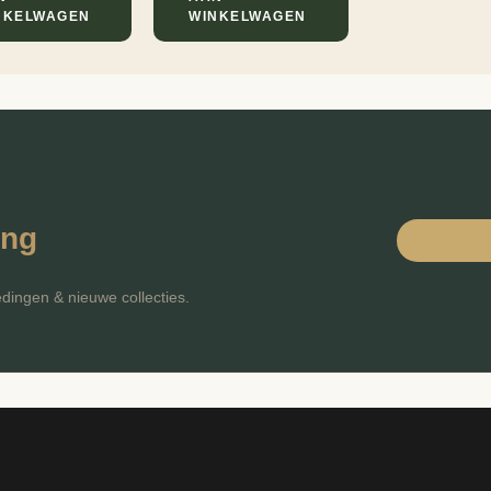
NKELWAGEN
WINKELWAGEN
ing
edingen & nieuwe collecties.