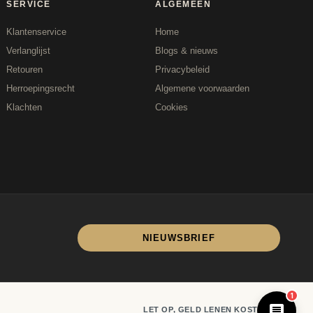
SERVICE
ALGEMEEN
Klantenservice
Home
Verlanglijst
Blogs & nieuws
Retouren
Privacybeleid
Herroepingsrecht
Algemene voorwaarden
Klachten
Cookies
NIEUWSBRIEF
D-Fokker
1
LET OP, GELD LENEN KOST GELD