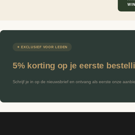
Vino
WI
Vulling
Schuim
Wielen
0
FILTEREN
14946
✦ EXCLUSIEF VOOR LEDEN
5% korting op je eerste bestell
Schrijf je in op de nieuwsbrief en ontvang als eerste onze aanbi