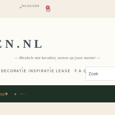
INLOGGEN
AGAZIJN
0
◆
E
VERZONDEN
EN.NL
— Meubels met karakter, wonen op jouw manier —
◆
◆
DECORATIE
INSPIRATIE
LEASE
F.A.Q
aag
◈