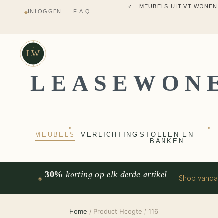
✓ MEUBELS UIT VT WONEN
INLOGGEN
F.A.Q
◆
✓ VERZENDING UIT NEDERLANDS M
✓ 2 JAAR FABRIEKSGARANTI
✓ VOOR 17:00 BESTELD, VANDAAG 
✓ MEUBELS UIT VT WONEN
LW
LEASEWON
◆
◆
MEUBELS
VERLICHTING
STOELEN EN
BANKEN
30%
korting op elk derde artikel
Shop vand
◈
Home
/ Product Hoogte / 116