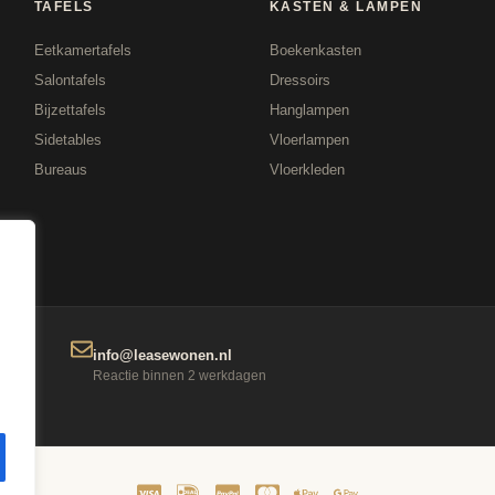
TAFELS
KASTEN & LAMPEN
Eetkamertafels
Boekenkasten
Salontafels
Dressoirs
Bijzettafels
Hanglampen
Sidetables
Vloerlampen
Bureaus
Vloerkleden
info@leasewonen.nl
Reactie binnen 2 werkdagen