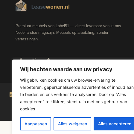
Premium meubels van Label51 — direct leverbaar vanuit ons
Nederlandse magazijn. Meubels op afbetaling, zonder
verrassingen.
Wij hechten waarde aan uw privacy
Wij gebruiken cookies om uw browse-ervaring te
verbeteren, gepersonaliseerde advertenties of inhoud aan
te bieden en ons verkeer te analyseren. Door op "Alles
20+ betaalopties
Voor 17:00 besteld
accepteren" te klikken, stemt u in met ons gebruik van
iDeal, in3, Spraypay & meer
Dezelfde dag verzonden
cookies
Aanpassen
Alles weigeren
Alles accepteren
© 2026
Leasewonen.nl
— Meubels op afbetaling