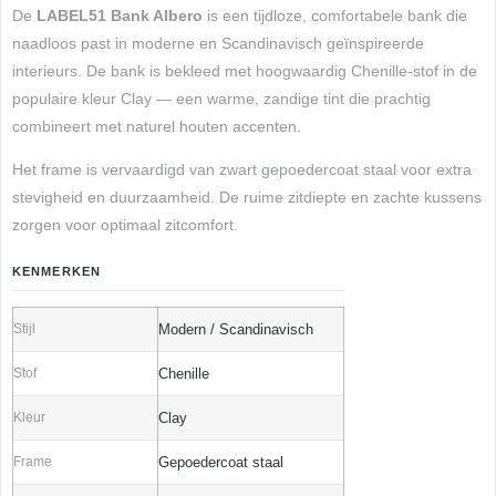
De
LABEL51 Bank Albero
is een tijdloze, comfortabele bank die
naadloos past in moderne en Scandinavisch geïnspireerde
interieurs. De bank is bekleed met hoogwaardig Chenille-stof in de
populaire kleur Clay — een warme, zandige tint die prachtig
combineert met naturel houten accenten.
Het frame is vervaardigd van zwart gepoedercoat staal voor extra
stevigheid en duurzaamheid. De ruime zitdiepte en zachte kussens
zorgen voor optimaal zitcomfort.
KENMERKEN
Stijl
Modern / Scandinavisch
Stof
Chenille
Kleur
Clay
Frame
Gepoedercoat staal