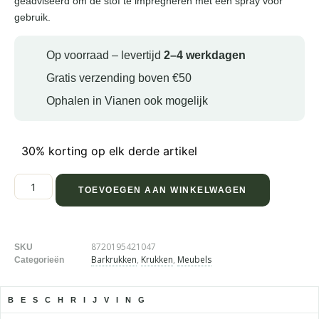
geadviseerd om de stof te impregneren met een spray voor
gebruik.
Op voorraad – levertijd
2–4 werkdagen
Gratis verzending boven €50
Ophalen in Vianen ook mogelijk
30% korting op elk derde artikel
TOEVOEGEN AAN WINKELWAGEN
8720195421047
SKU
Barkrukken
,
Krukken
,
Meubels
Categorieën
BESCHRIJVING