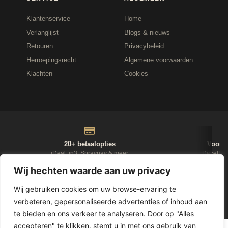
Klantenservice
Home
Verlanglijst
Blogs & nieuws
Retouren
Privacybeleid
Herroepingsrecht
Algemene voorwaarden
Klachten
Cookies
20+ betaalopties
Voor 1
iDeal, in3, Spraypay & meer
Dezelfde
Wij hechten waarde aan uw privacy
NIEUWSBRIEF
Wij gebruiken cookies om uw browse-ervaring te
verbeteren, gepersonaliseerde advertenties of inhoud aan
D-Fokker
te bieden en ons verkeer te analyseren. Door op "Alles
accepteren" te klikken, stemt u in met ons gebruik van