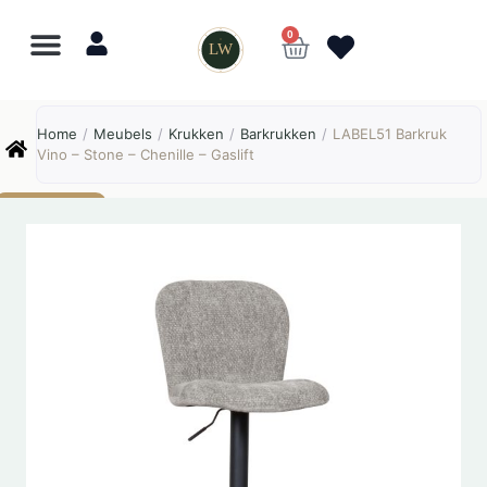
0
LW
Lewo
⎯
✕
Home
/
Meubels
/
Krukken
/
Barkrukken
/
LABEL51 Barkruk
Online
Vino – Stone – Chenille – Gaslift
AANBIEDING!