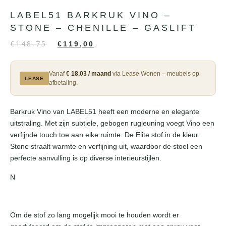
LABEL51 BARKRUK VINO –
STONE – CHENILLE – GASLIFT
€
148,75
€
119,00
Vanaf
€ 18,03 / maand
via Lease Wonen – meubels op
LEASE
afbetaling.
Barkruk Vino van LABEL51 heeft een moderne en elegante
uitstraling. Met zijn subtiele, gebogen rugleuning voegt Vino een
verfijnde touch toe aan elke ruimte. De Elite stof in de kleur
Stone straalt warmte en verfijning uit, waardoor de stoel een
perfecte aanvulling is op diverse interieurstijlen.
N
Om de stof zo lang mogelijk mooi te houden wordt er