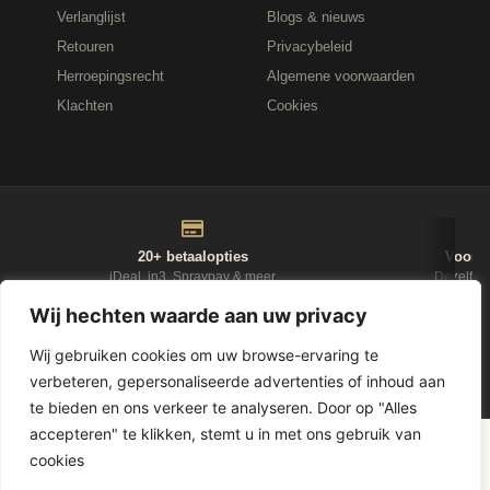
Verlanglijst
Blogs & nieuws
Retouren
Privacybeleid
Herroepingsrecht
Algemene voorwaarden
Klachten
Cookies
20+ betaalopties
Voor 1
iDeal, in3, Spraypay & meer
Dezelfde
Wij hechten waarde aan uw privacy
NIEUWSBRIEF
Wij gebruiken cookies om uw browse-ervaring te
verbeteren, gepersonaliseerde advertenties of inhoud aan
te bieden en ons verkeer te analyseren. Door op "Alles
accepteren" te klikken, stemt u in met ons gebruik van
D-Fokker
© 2026
Leasewonen.nl
— Meubels op afbetaling
cookies
1