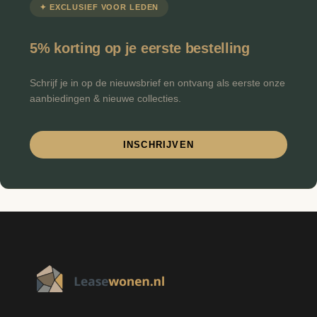
✦ EXCLUSIEF VOOR LEDEN
€
Minimale prijs
Maximale prijs
-
5% korting op je eerste bestelling
FILTEREN
Schrijf je in op de nieuwsbrief en ontvang als eerste onze
aanbiedingen & nieuwe collecties.
INSCHRIJVEN