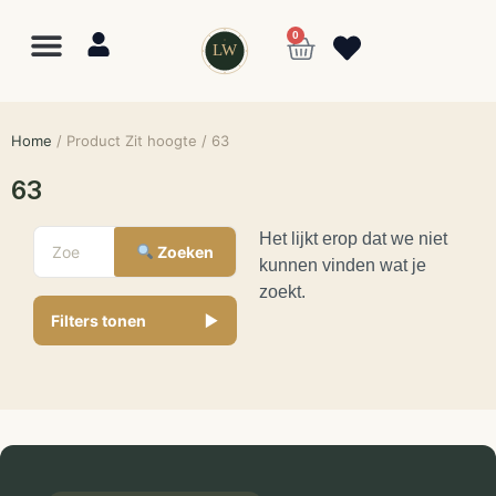
0
LW
Lewo
⎯
✕
Online
Home
/ Product Zit hoogte / 63
63
Het lijkt erop dat we niet
Zoeken
kunnen vinden wat je
zoekt.
Filters tonen
▼