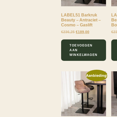
€
Minimale prijs
Maximale prijs
-
LABEL51 Barkruk
LA
Beauty – Antraciet –
Be
Breedte
Cosmo – Gaslift
Bou
€
236,25
€
189,00
€
2
52
Draagvermogen
54
120
TOEVOEGEN
Hoogte
AAN
WINKELWAGEN
88
Hoogte
Armleuning
110
74-100
Aanbieding!
Hoogte
Rugleuning
113
Kleur
109.5
Antraciet
Levertijd
Naturel