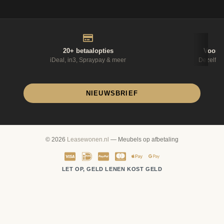
20+ betaalopties
Voor 1
iDeal, in3, Spraypay & meer
Dezelfde
NIEUWSBRIEF
© 2026
Leasewonen.nl
— Meubels op afbetaling
LET OP, GELD LENEN KOST GELD