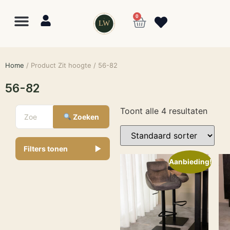
0
LW
Home
/ Product Zit hoogte / 56-82
56-82
Toont alle 4 resultaten
Zoeken
Filters tonen
▼
Aanbieding!