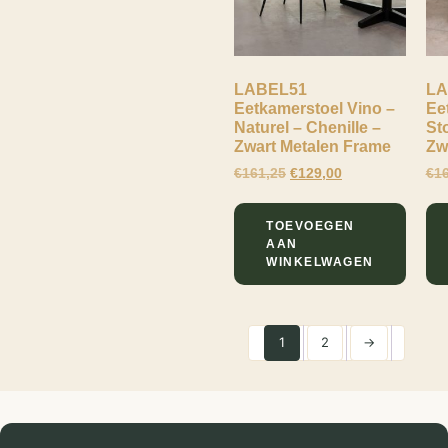
LABEL51
LA
Eetkamerstoel Vino –
Ee
Naturel – Chenille –
St
Zwart Metalen Frame
Zw
€
161,25
€
129,00
€
1
TOEVOEGEN
AAN
WINKELWAGEN
1
2
→