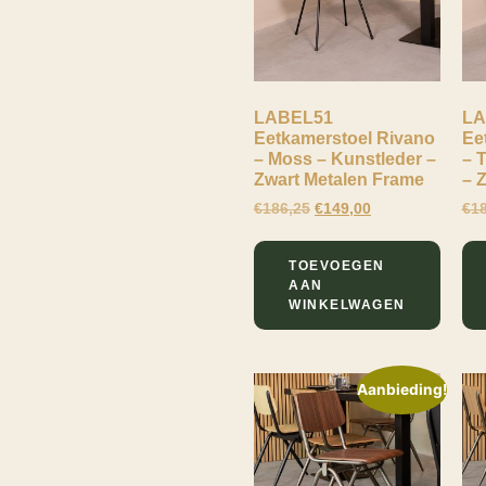
46
Walnoot
48
Zand
52
LABEL51
LA
Eetkamerstoel Rivano
Ee
– Moss – Kunstleder –
– 
Zwart Metalen Frame
– 
€
186,25
€
149,00
€
1
TOEVOEGEN
AAN
WINKELWAGEN
Aanbieding!