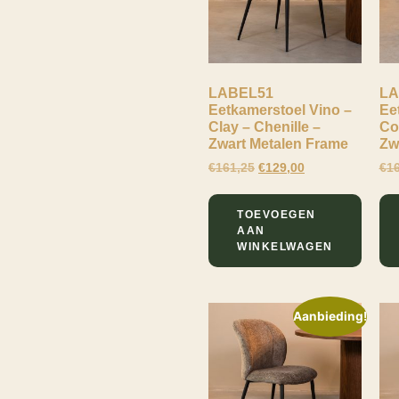
LABEL51
LA
Eetkamerstoel Vino –
Ee
Clay – Chenille –
Co
Zwart Metalen Frame
Zw
€
161,25
€
129,00
€
1
TOEVOEGEN
AAN
WINKELWAGEN
Aanbieding!