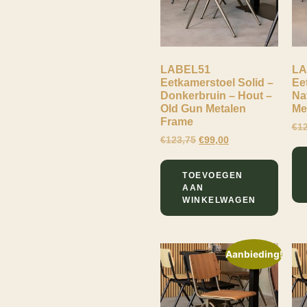
LABEL51
LA
Eetkamerstoel Solid –
Ee
Donkerbruin – Hout –
Na
Old Gun Metalen
Me
Frame
€
1
€
123,75
€
99,00
Lewo
Online
TOEVOEGEN
AAN
WINKELWAGEN
Aanbieding!