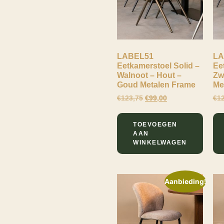
LABEL51
LA
Eetkamerstoel Solid –
Ee
Walnoot – Hout –
Zw
Goud Metalen Frame
Me
€
123,75
€
99,00
€
1
TOEVOEGEN
AAN
WINKELWAGEN
Aanbieding!