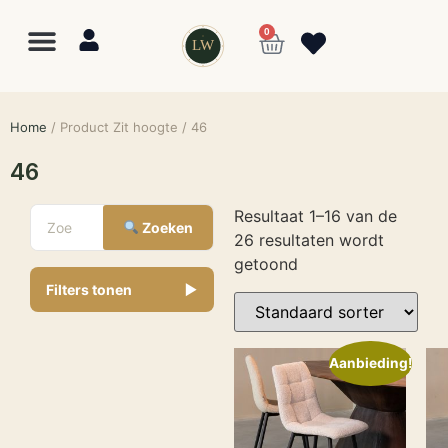
0
LW
Home
/ Product Zit hoogte / 46
46
Resultaat 1–16 van de
Zoeken
26 resultaten wordt
getoond
Filters tonen
▼
Aanbieding!