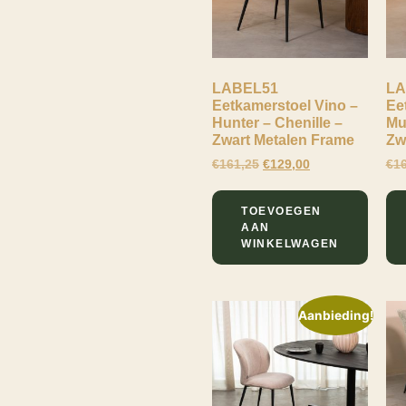
LABEL51
LA
Eetkamerstoel Vino –
Ee
Hunter – Chenille –
Mu
Zwart Metalen Frame
Zw
€
161,25
€
129,00
€
1
TOEVOEGEN
AAN
WINKELWAGEN
Aanbieding!