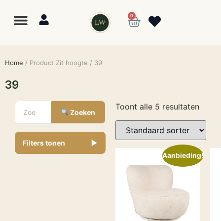
0
LW
Home
/ Product Zit hoogte / 39
39
Toont alle 5 resultaten
Zoeken
Filters tonen
▼
Aanbieding!