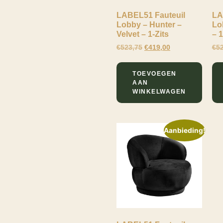
Onderstel
Boucle
Taupe
LABEL51 Fauteuil
LA
Lobby – Hunter –
Lo
Stof
Meubel Serie
Velvet – 1-Zits
– 1
Hout
€
523,75
€
419,00
€
5
Lobby
Vulling
Bunny
Schuim
TOEVOEGEN
Wielen
AAN
WINKELWAGEN
0
Zit Hoogte
39
Lewo
Zit Diepte
Aanbieding!
Online
59
FILTEREN
60