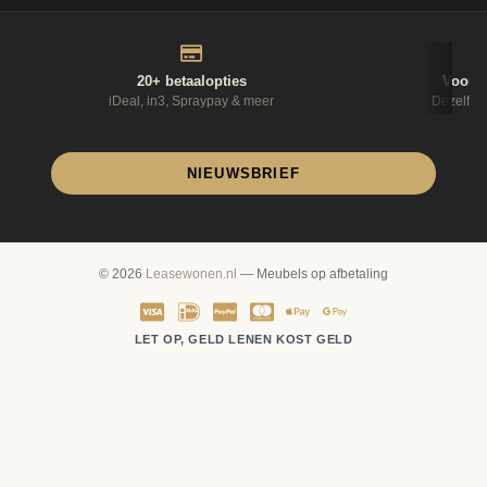
20+ betaalopties
Voor 1
iDeal, in3, Spraypay & meer
Dezelfde
NIEUWSBRIEF
© 2026
Leasewonen.nl
— Meubels op afbetaling
LET OP, GELD LENEN KOST GELD