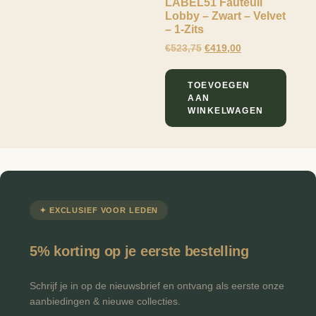
LABEL51 Fauteuil
Lobby – Zwart – Velvet
– 1-Zits
€
523,75
€
419,00
TOEVOEGEN
AAN
WINKELWAGEN
✦ EXCLUSIEF VOOR LEDEN
5% korting op je eerste bestelling
Schrijf je in op de nieuwsbrief en ontvang als eerste onze
aanbiedingen & nieuwe collecties.