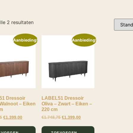
lle 2 resultaten
Aanbieding!
Aanbieding!
1 Dressoir
LABEL51 Dressoir
 Walnoot – Eiken
Oliva – Zwart – Eiken –
cm
220 cm
75
€
1.399,00
€
1.748,75
€
1.399,00
EVOEGEN
TOEVOEGEN