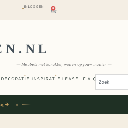
INLOGGEN
AGAZIJN
0
◆
E
VERZONDEN
EN.NL
— Meubels met karakter, wonen op jouw manier —
◆
◆
DECORATIE
INSPIRATIE
LEASE
F.A.Q
aag
◈