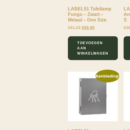
2 - 4 werkdagen
Antiek goud
Materiaal
LABEL51 Tafellamp
LA
Goud
Fungo – Zwart –
Ant
Metaal
Materiaal
Metaal – One Size
S
Onderstel
€
81,25
€
65,00
€
36
Metaal
Meubel Serie
TOEVOEGEN
AAN
Fungo
Vermogen In
WINKELWAGEN
Wattage
Krokodil
Sleutelkastje
60
Verstelbaar
Lewo
Aanbieding!
Vintage
Online
Geen
verstelmogelijkheden
FILTEREN