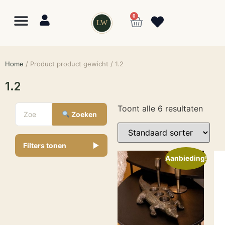
0
LW
Home
/ Product product gewicht / 1.2
1.2
Toont alle 6 resultaten
Zoeken
Filters tonen
▼
Aanbieding!