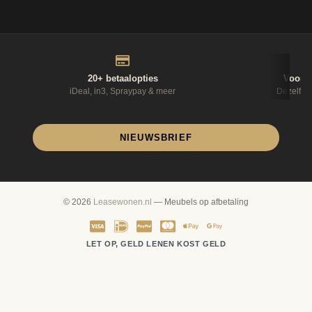
20+ betaalopties
Voor 1
iDeal, in3, Spraypay & meer
Dezelfde
NIEUWSBRIEF
© 2026
Leasewonen.nl
— Meubels op afbetaling
LET OP, GELD LENEN KOST GELD