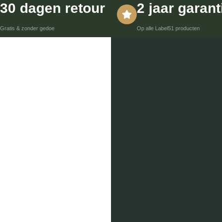
30 dagen retour
2 jaar garant
Gratis & zonder gedoe
Op alle Label51 producten