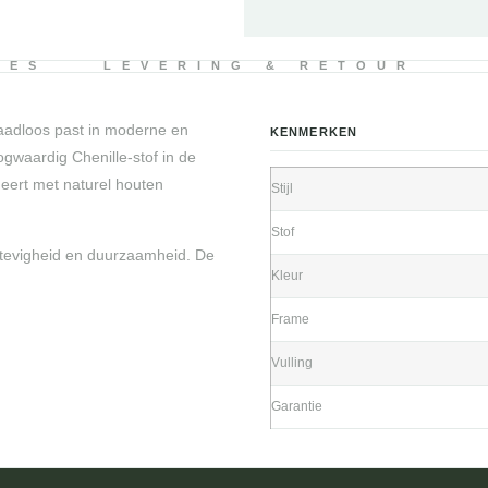
IES
LEVERING & RETOUR
naadloos past in moderne en
KENMERKEN
gwaardig Chenille-stof in de
neert met naturel houten
Stijl
Stof
stevigheid en duurzaamheid. De
Kleur
Frame
Vulling
Garantie