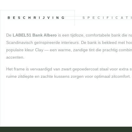
BESCHRIJVING
SPECIFICAT
De
LABEL51 Bank Albero
is een tijdloze, comfortabele bank die 
Scandinavisch geïnspireerde interieurs. De bank is bekleed met hoo
populaire kleur Clay — een warme, zandige tint die prachtig combi
accenten.
Het frame is vervaardigd van zwart gepoedercoat staal voor extra 
ruime zitdiepte en zachte kussens zorgen voor optimaal zitcomfort.