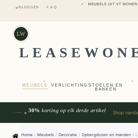
✓ MEUBELS UIT VT WONEN
INLOGGEN
F.A.Q
◆
✓ VERZENDING UIT NEDERLANDS M
✓ 2 JAAR FABRIEKSGARANTI
✓ VOOR 17:00 BESTELD, VANDAAG 
✓ MEUBELS UIT VT WONEN
LW
LEASEWON
◆
◆
MEUBELS
VERLICHTING
STOELEN EN
BANKEN
30%
korting op elk derde artikel
Shop vand
◈
Home
/
Meubels
/
Decoratie
/
Opbergdozen en manden
/
L