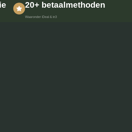
ie
20+ betaalmethoden
Waaronder iDeal & in3