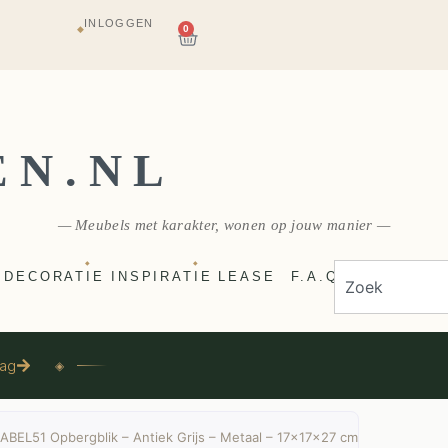
INLOGGEN
AGAZIJN
0
◆
E
VERZONDEN
EN.NL
— Meubels met karakter, wonen op jouw manier —
◆
◆
DECORATIE
INSPIRATIE
LEASE
F.A.Q
aag
◈
ABEL51 Opbergblik – Antiek Grijs – Metaal – 17x17x27 cm