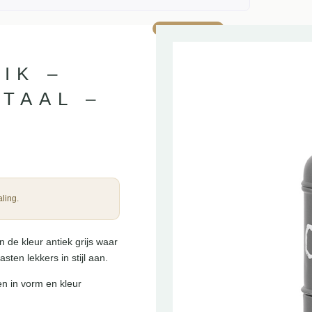
AANBIEDING!
IK –
ETAAL –
ling.
 de kleur antiek grijs waar
sten lekkers in stijl aan.
en in vorm en kleur