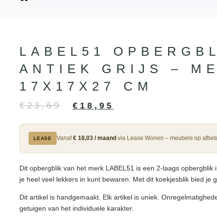
LABEL51 OPBERGBL
ANTIEK GRIJS – M
17X17X27 CM
€
23,69
€
18,95
Vanaf
€ 18,03 / maand
via Lease Wonen – meubels op afbeta
LEASE
Dit opbergblik van het merk LABEL51 is een 2-laags opbergblik in
je heel veel lekkers in kunt bewaren. Met dit koekjesblik bied je ga
Dit artikel is handgemaakt. Elk artikel is uniek. Onregelmatighed
getuigen van het individuele karakter.