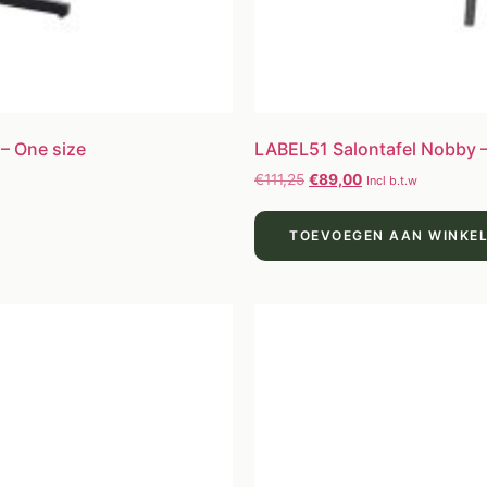
 – One size
LABEL51 Salontafel Nobby – 
€
111,25
€
89,00
Incl b.t.w
TOEVOEGEN AAN WINKE