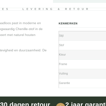
IES
LEVERING & RETOUR
naadloos past in moderne en
KENMERKEN
gwaardig Chenille-stof in de
neert met naturel houten
Stijl
Stof
stevigheid en duurzaamheid. De
Kleur
Frame
Vulling
Garantie
30 dagen retour
2 jaar garant