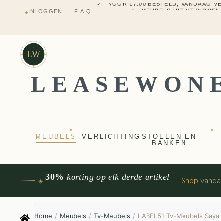
✓ MEUBELS UIT VT WONEN
INLOGGEN
F.A.Q
◆
✓ VERZENDING UIT NEDERLANDS M
✓ 2 JAAR FABRIEKSGARANTI
✓ VOOR 17:00 BESTELD, VANDAAG 
✓ MEUBELS UIT VT WONEN
LW
LEASEWON
◆
◆
MEUBELS
VERLICHTING
STOELEN EN
BANKEN
30%
korting op elk derde artikel
Shop vand
◈
Home
/
Meubels
/
Tv-Meubels
/
LABEL51 Tv-Meubels Saya 