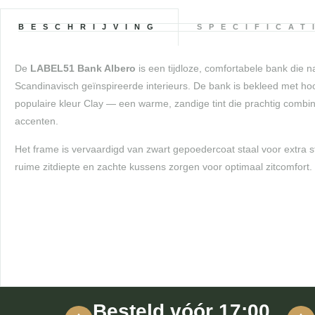
BESCHRIJVING
SPECIFICAT
De
LABEL51 Bank Albero
is een tijdloze, comfortabele bank die 
Scandinavisch geïnspireerde interieurs. De bank is bekleed met hoo
populaire kleur Clay — een warme, zandige tint die prachtig combi
accenten.
Het frame is vervaardigd van zwart gepoedercoat staal voor extra 
ruime zitdiepte en zachte kussens zorgen voor optimaal zitcomfort.
Besteld vóór 17:00