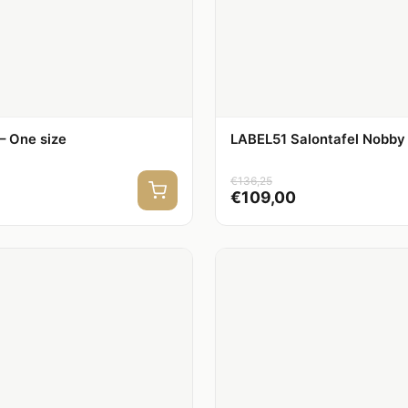
– One size
LABEL51 Salontafel Nobby 
€
136,25
€
109,00