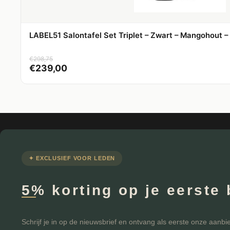
LABEL51 Salontafel Set Triplet – Zwart – Mangohout 
€
298,75
€
239,00
✦ EXCLUSIEF VOOR LEDEN
5% korting op je eerste 
Schrijf je in op de nieuwsbrief en ontvang als eerste onze aanbi