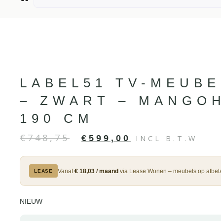
LABEL51 TV-MEUBE
– ZWART – MANGO
190 CM
€
748,75
€
599,00
INCL B.T.W
Vanaf
€ 18,03 / maand
via Lease Wonen – meubels op afbeta
LEASE
NIEUW