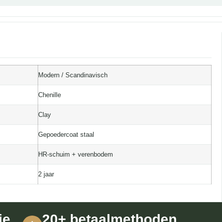
Modern / Scandinavisch
Chenille
Clay
Gepoedercoat staal
HR-schuim + verenbodem
2 jaar
ie
20+ betaalmethoden