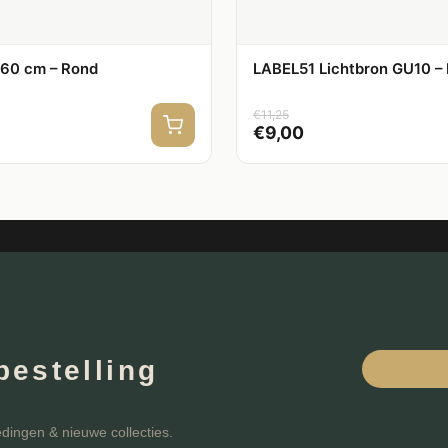
– 60 cm – Rond
LABEL51 Lichtbron GU10 – H
€
11,25
€
9,00
bestelling
edingen & nieuwe collecties.