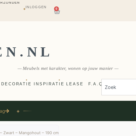
INLOGGEN
AGAZIJN
0
◆
E
VERZONDEN
EN.NL
— Meubels met karakter, wonen op jouw manier —
◆
◆
DECORATIE
INSPIRATIE
LEASE
F.A.Q
aag
◈
– Zwart – Mangohout – 190 cm