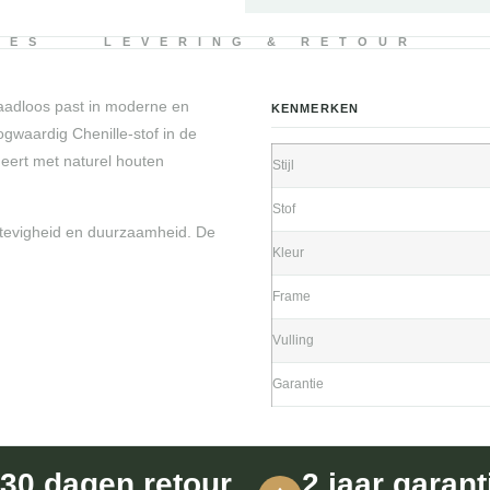
IES
LEVERING & RETOUR
naadloos past in moderne en
KENMERKEN
gwaardig Chenille-stof in de
neert met naturel houten
Stijl
Stof
stevigheid en duurzaamheid. De
Kleur
Frame
Vulling
Garantie
30 dagen retour
2 jaar garant