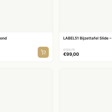
Rond
LABEL51 Bijzettafel Slide 
€
123,75
€
99,00