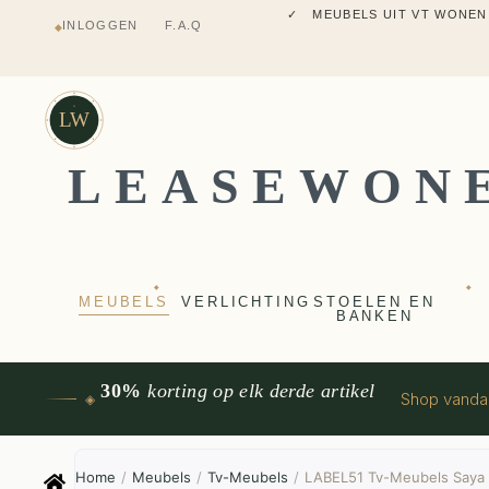
✓ MEUBELS UIT VT WONEN
INLOGGEN
F.A.Q
◆
✓ VERZENDING UIT NEDERLANDS M
✓ 2 JAAR FABRIEKSGARANTI
✓ VOOR 17:00 BESTELD, VANDAAG 
✓ MEUBELS UIT VT WONEN
LW
LEASEWON
◆
◆
MEUBELS
VERLICHTING
STOELEN EN
BANKEN
30%
korting op elk derde artikel
Shop vand
◈
Home
/
Meubels
/
Tv-Meubels
/
LABEL51 Tv-Meubels Saya