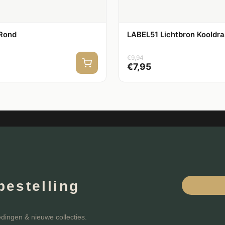
 Rond
LABEL51 Lichtbron Kooldraa
€
9,94
€
7,95
bestelling
edingen & nieuwe collecties.