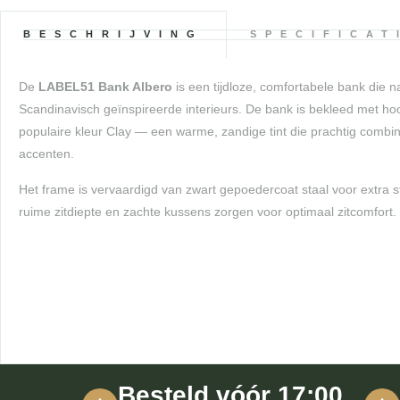
BESCHRIJVING
SPECIFICAT
De
LABEL51 Bank Albero
is een tijdloze, comfortabele bank die 
Scandinavisch geïnspireerde interieurs. De bank is bekleed met hoo
populaire kleur Clay — een warme, zandige tint die prachtig combi
accenten.
Het frame is vervaardigd van zwart gepoedercoat staal voor extra 
ruime zitdiepte en zachte kussens zorgen voor optimaal zitcomfort.
Besteld vóór 17:00