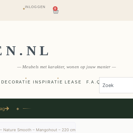
INLOGGEN
AGAZIJN
0
◆
E
VERZONDEN
EN.NL
— Meubels met karakter, wonen op jouw manier —
◆
◆
DECORATIE
INSPIRATIE
LEASE
F.A.Q
aag
◈
 – Nature Smooth – Mangohout – 220 cm