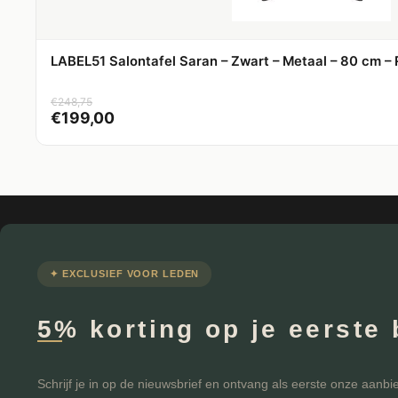
LABEL51 Salontafel Saran – Zwart – Metaal – 80 cm –
€
248,75
€
199,00
✦ EXCLUSIEF VOOR LEDEN
5% korting op je eerste 
Schrijf je in op de nieuwsbrief en ontvang als eerste onze aanbi