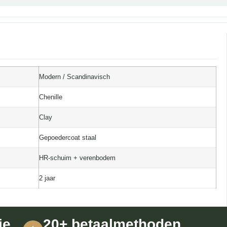
Modern / Scandinavisch
Chenille
Clay
Gepoedercoat staal
HR-schuim + verenbodem
2 jaar
ie
20+ betaalmethoden