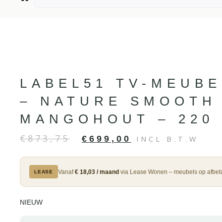
LABEL51 TV-MEUBE
– NATURE SMOOTH
MANGOHOUT – 220
€
873,75
€
699,00
INCL B.T.W
Vanaf
€ 18,03 / maand
via Lease Wonen – meubels op afbeta
LEASE
NIEUW