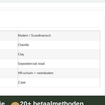
Modern / Scandinavisch
Chenille
Clay
Gepoedercoat staal
HR-schuim + verenbodem
2 jaar
ie
20+ betaalmethoden