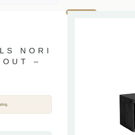
AANBIEDING!
LS NORI
HOUT –
ling.