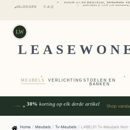
✓ MEUBELS UIT VT WONEN
INLOGGEN
F.A.Q
◆
✓ VERZENDING UIT NEDERLANDS M
✓ 2 JAAR FABRIEKSGARANTI
✓ VOOR 17:00 BESTELD, VANDAAG 
✓ MEUBELS UIT VT WONEN
LW
LEASEWON
◆
◆
MEUBELS
VERLICHTING
STOELEN EN
BANKEN
30%
korting op elk derde artikel
Shop vand
◈
Home
/
Meubels
/
Tv-Meubels
/
LABEL51 Tv-Meubels Nori 