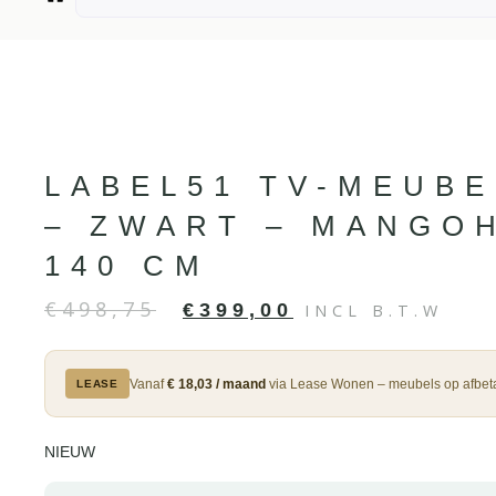
LABEL51 TV-MEUBE
– ZWART – MANGO
140 CM
€
498,75
€
399,00
INCL B.T.W
Vanaf
€ 18,03 / maand
via Lease Wonen – meubels op afbeta
LEASE
NIEUW