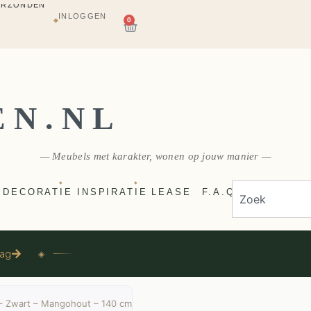
INLOGGEN
AGAZIJN
0
◆
E
VERZONDEN
EN.NL
— Meubels met karakter, wonen op jouw manier —
◆
◆
DECORATIE
INSPIRATIE
LEASE
F.A.Q
aag
◈
– Zwart – Mangohout – 140 cm