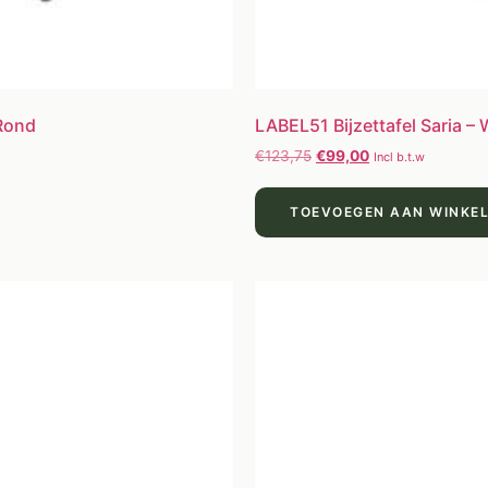
 Rond
LABEL51 Bijzettafel Saria – 
€
123,75
€
99,00
Incl b.t.w
TOEVOEGEN AAN WINKE