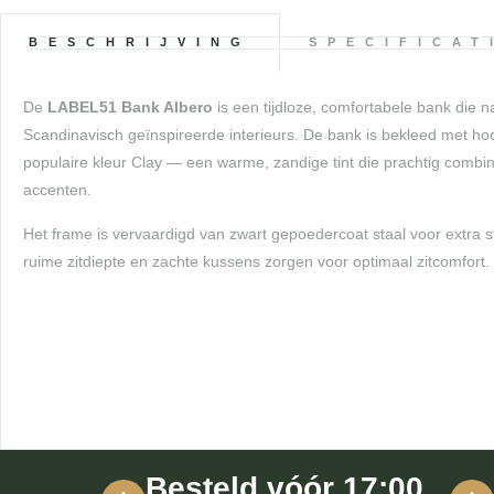
BESCHRIJVING
SPECIFICAT
De
LABEL51 Bank Albero
is een tijdloze, comfortabele bank die 
Scandinavisch geïnspireerde interieurs. De bank is bekleed met hoo
populaire kleur Clay — een warme, zandige tint die prachtig combi
accenten.
Het frame is vervaardigd van zwart gepoedercoat staal voor extra 
ruime zitdiepte en zachte kussens zorgen voor optimaal zitcomfort.
Besteld vóór 17:00