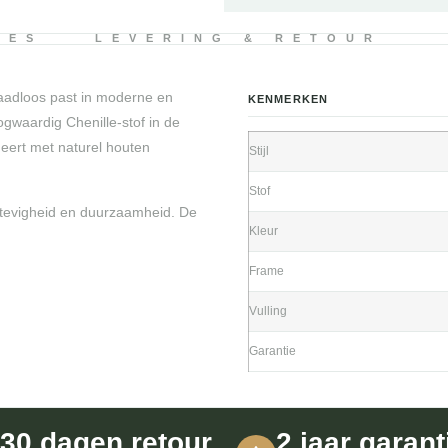
IES
LEVERING & RETOUR
naadloos past in moderne en
KENMERKEN
gwaardig Chenille-stof in de
neert met naturel houten
Stijl
Stof
stevigheid en duurzaamheid. De
Kleur
Frame
Vulling
Garantie
30 dagen retour
2 jaar garant