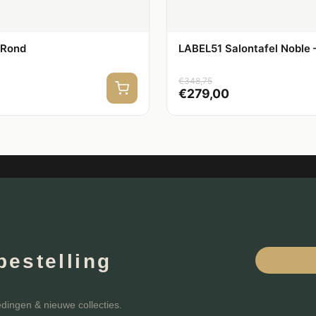
 Rond
LABEL51 Salontafel Noble
€
348,75
€
279,00
bestelling
edingen & nieuwe collecties.