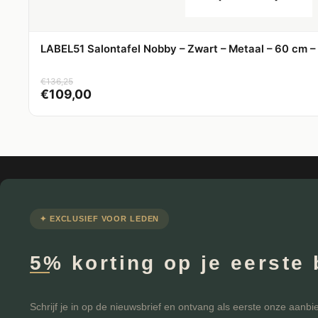
LABEL51 Salontafel Nobby – Zwart – Metaal – 60 cm –
€
136,25
€
109,00
✦ EXCLUSIEF VOOR LEDEN
5% korting op je eerste 
Schrijf je in op de nieuwsbrief en ontvang als eerste onze aanbi