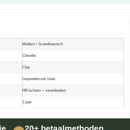
Modern / Scandinavisch
Chenille
Clay
Gepoedercoat staal
HR-schuim + verenbodem
2 jaar
ie
20+ betaalmethoden