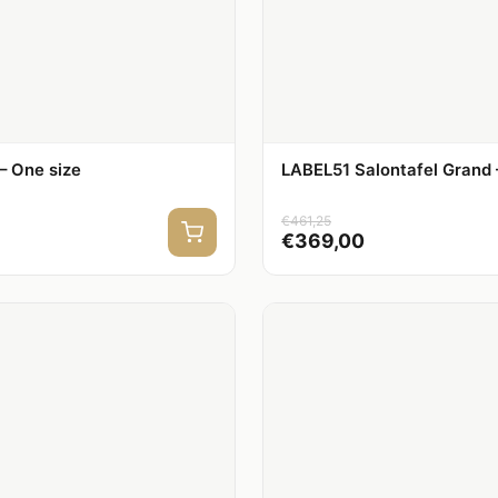
– One size
LABEL51 Salontafel Grand 
€
461,25
€
369,00