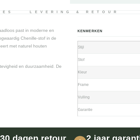
IES
LEVERING & RETOUR
naadloos past in moderne en
KENMERKEN
gwaardig Chenille-stof in de
neert met naturel houten
Stijl
Stof
stevigheid en duurzaamheid. De
Kleur
Frame
Vulling
Garantie
30 dagen retour
2 jaar garant