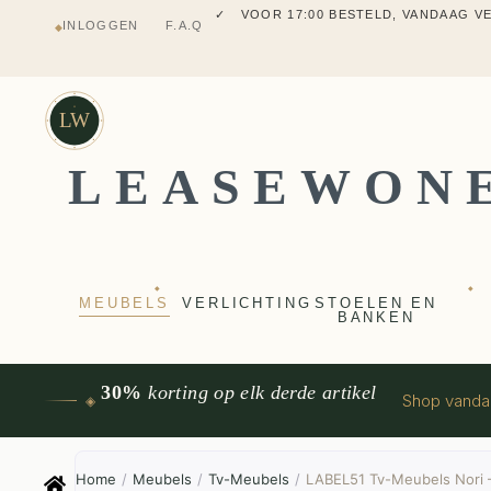
✓ MEUBELS UIT VT WONEN
INLOGGEN
F.A.Q
◆
✓ VERZENDING UIT NEDERLANDS M
✓ 2 JAAR FABRIEKSGARANTI
✓ VOOR 17:00 BESTELD, VANDAAG 
✓ MEUBELS UIT VT WONEN
LW
LEASEWON
◆
◆
MEUBELS
VERLICHTING
STOELEN EN
BANKEN
30%
korting op elk derde artikel
Shop vand
◈
Home
/
Meubels
/
Tv-Meubels
/
LABEL51 Tv-Meubels Nori 