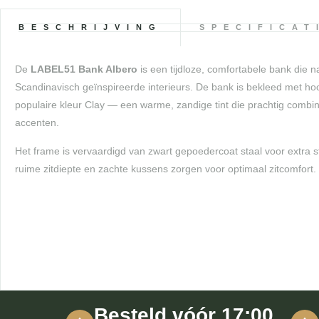
BESCHRIJVING
SPECIFICAT
De
LABEL51 Bank Albero
is een tijdloze, comfortabele bank die 
Scandinavisch geïnspireerde interieurs. De bank is bekleed met hoo
populaire kleur Clay — een warme, zandige tint die prachtig combi
accenten.
Het frame is vervaardigd van zwart gepoedercoat staal voor extra 
ruime zitdiepte en zachte kussens zorgen voor optimaal zitcomfort.
Besteld vóór 17:00