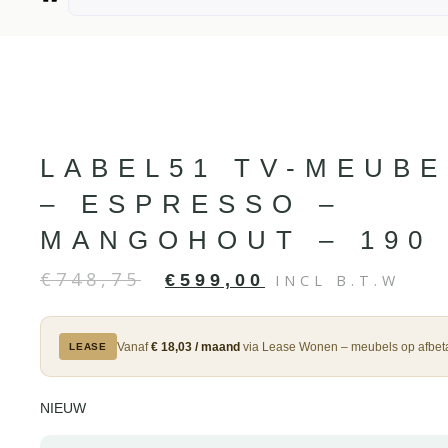
LABEL51 TV-MEUBE
– ESPRESSO –
MANGOHOUT – 190
€
748,75
€
599,00
INCL B.T.W
Vanaf
€ 18,03 / maand
via Lease Wonen – meubels op afbeta
LEASE
NIEUW