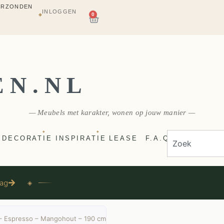
INLOGGEN
AGAZIJN
0
◆
E
VERZONDEN
EN.NL
— Meubels met karakter, wonen op jouw manier —
◆
◆
DECORATIE
INSPIRATIE
LEASE
F.A.Q
aag
◈
– Espresso – Mangohout – 190 cm