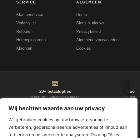
SERVICE
ALGEMEEN
Klantenservice
Home
Verlanglijst
Blogs & nieuws
Retouren
Privacybeleid
Herroepingsrecht
Algemene voorwaarden
Klachten
Cookies
20+ betaalopties
Voor 1
iDeal, in3, Spraypay & meer
Dezelfde
Wij hechten waarde aan uw privacy
NIEUWSBRIEF
Wij gebruiken cookies om uw browse-ervaring te
verbeteren, gepersonaliseerde advertenties of inhoud aan
D-Fokker
te bieden en ons verkeer te analyseren. Door op "Alles