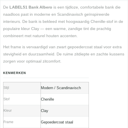
De
LABEL51 Bank Albero
is een tijdloze, comfortabele bank die
naadloos past in moderne en Scandinavisch geïnspireerde
interieurs. De bank is bekleed met hoogwaardig Chenille-stof in de
populaire kleur Clay — een warme, zandige tint die prachtig
combineert met naturel houten accenten.
Het frame is vervaardigd van zwart gepoedercoat staal voor extra
stevigheid en duurzaamheid. De ruime zitdiepte en zachte kussens
zorgen voor optimaal zitcomfort.
KENMERKEN
Stijl
Modern / Scandinavisch
Stof
Chenille
Kleur
Clay
Frame
Gepoedercoat staal