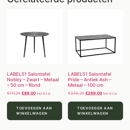
LABEL51 Salontafel
LABEL51 Salontafel
Nobby – Zwart – Metaal
Pride – Antiek Ash –
– 50 cm – Rond
Metaal – 100 cm
€
111,25
€
89,00
€
336,25
€
269,00
Incl b.t.w
Incl b.t.w
TOEVOEGEN AAN
TOEVOEGEN AAN
WINKELWAGEN
WINKELWAGEN