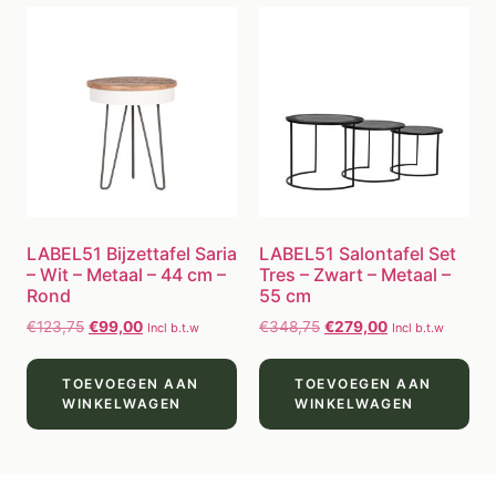
LABEL51 Bijzettafel Saria
LABEL51 Salontafel Set
– Wit – Metaal – 44 cm –
Tres – Zwart – Metaal –
Rond
55 cm
€
123,75
€
99,00
€
348,75
€
279,00
Incl b.t.w
Incl b.t.w
TOEVOEGEN AAN
TOEVOEGEN AAN
WINKELWAGEN
WINKELWAGEN