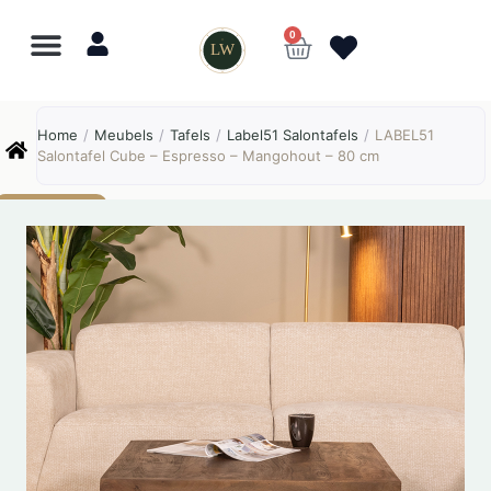
0
LW
Lewo
⎯
✕
Home
/
Meubels
/
Tafels
/
Label51 Salontafels
/
LABEL51
Online
Salontafel Cube – Espresso – Mangohout – 80 cm
AANBIEDING!