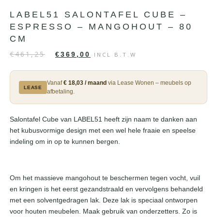
LABEL51 SALONTAFEL CUBE –
ESPRESSO – MANGOHOUT – 80
CM
€
461,25
€
369,00
INCL B.T.W
Vanaf
€ 18,03 / maand
via Lease Wonen – meubels op
LEASE
afbetaling.
Salontafel Cube van LABEL51 heeft zijn naam te danken aan
het kubusvormige design met een wel hele fraaie en speelse
indeling om in op te kunnen bergen.
Om het massieve mangohout te beschermen tegen vocht, vuil
en kringen is het eerst gezandstraald en vervolgens behandeld
met een solventgedragen lak. Deze lak is speciaal ontworpen
voor houten meubelen. Maak gebruik van onderzetters. Zo is