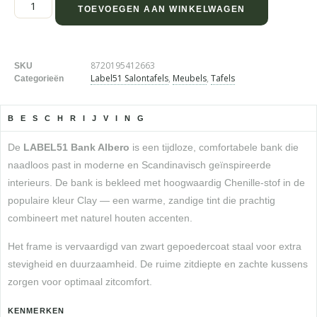
TOEVOEGEN AAN WINKELWAGEN
8720195412663
SKU
Label51 Salontafels
,
Meubels
,
Tafels
Categorieën
BESCHRIJVING
De
LABEL51 Bank Albero
is een tijdloze, comfortabele bank die
naadloos past in moderne en Scandinavisch geïnspireerde
interieurs. De bank is bekleed met hoogwaardig Chenille-stof in de
populaire kleur Clay — een warme, zandige tint die prachtig
combineert met naturel houten accenten.
Het frame is vervaardigd van zwart gepoedercoat staal voor extra
stevigheid en duurzaamheid. De ruime zitdiepte en zachte kussens
zorgen voor optimaal zitcomfort.
KENMERKEN