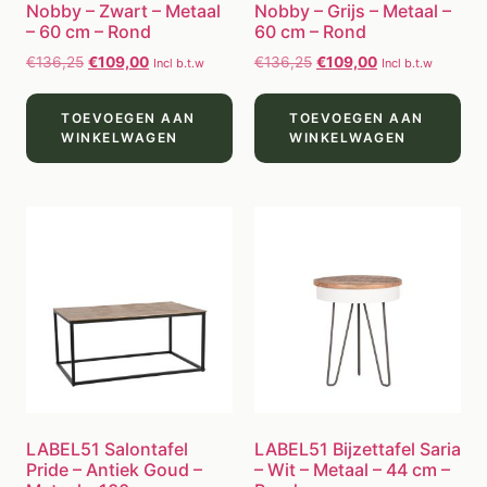
Nobby – Zwart – Metaal
Nobby – Grijs – Metaal –
– 60 cm – Rond
60 cm – Rond
€
136,25
€
109,00
€
136,25
€
109,00
Incl b.t.w
Incl b.t.w
TOEVOEGEN AAN
TOEVOEGEN AAN
WINKELWAGEN
WINKELWAGEN
LABEL51 Salontafel
LABEL51 Bijzettafel Saria
Pride – Antiek Goud –
– Wit – Metaal – 44 cm –