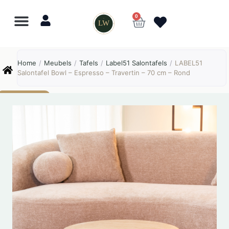
0
LW
Lewo
⎯
✕
Home
/
Meubels
/
Tafels
/
Label51 Salontafels
/
LABEL51
Online
Salontafel Bowl – Espresso – Travertin – 70 cm – Rond
AANBIEDING!