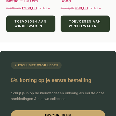
Metaal – 100 cm
Rond
€
336,25
€
269,00
€
123,75
€
99,00
Incl b.t.w
Incl b.t.w
TOEVOEGEN AAN
TOEVOEGEN AAN
WINKELWAGEN
WINKELWAGEN
✦ EXCLUSIEF VOOR LEDEN
5% korting op je eerste bestelling
Schrijf je in op de nieuwsbrief en ontvang als eerste onze
aanbiedingen & nieuwe collecties.
INSCHRIJVEN