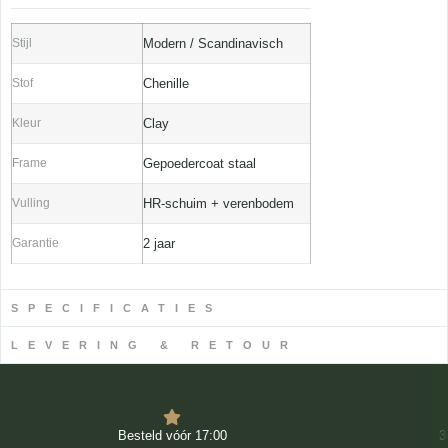
Stijl
Modern / Scandinavisch
Stof
Chenille
Kleur
Clay
Frame
Gepoedercoat staal
Vulling
HR-schuim + verenbodem
Garantie
2 jaar
SPECIFICATIES
LEVERING & RETOUR
Besteld vóór 17:00
3