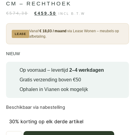
CM – RECHTHOEK
€
574,38
€
459,50
INCL B.T.W
Vanaf
€ 18,03 / maand
via Lease Wonen – meubels op
LEASE
afbetaling.
NIEUW
Op voorraad – levertijd
2–4 werkdagen
Gratis verzending boven €50
Ophalen in Vianen ook mogelijk
Beschikbaar via nabestelling
30% korting op elk derde artikel