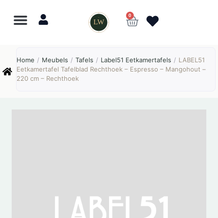
0
LW
Home
/
Meubels
/
Tafels
/
Label51 Eetkamertafels
/
LABEL51
Eetkamertafel Tafelblad Rechthoek – Espresso – Mangohout –
220 cm – Rechthoek
AANBIEDING!