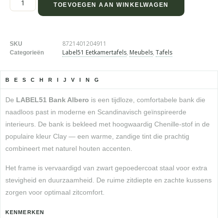
TOEVOEGEN AAN WINKELWAGEN
8721401204911
SKU
Label51 Eetkamertafels
,
Meubels
,
Tafels
Categorieën
BESCHRIJVING
De
LABEL51 Bank Albero
is een tijdloze, comfortabele bank die
naadloos past in moderne en Scandinavisch geïnspireerde
interieurs. De bank is bekleed met hoogwaardig Chenille-stof in de
populaire kleur Clay — een warme, zandige tint die prachtig
combineert met naturel houten accenten.
Het frame is vervaardigd van zwart gepoedercoat staal voor extra
stevigheid en duurzaamheid. De ruime zitdiepte en zachte kussens
zorgen voor optimaal zitcomfort.
KENMERKEN