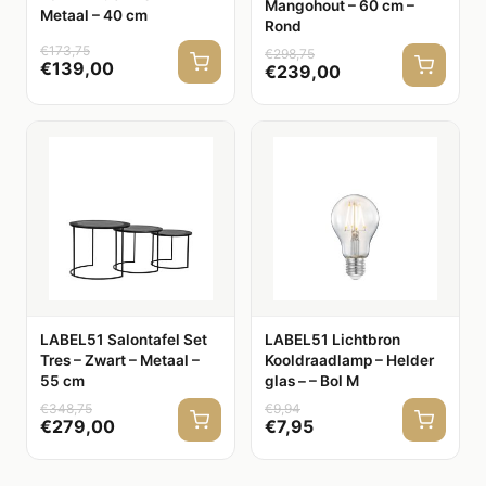
Mangohout – 60 cm –
Metaal – 40 cm
Rond
€
173,75
€
298,75
€
139,00
€
239,00
LABEL51 Salontafel Set
LABEL51 Lichtbron
Tres – Zwart – Metaal –
Kooldraadlamp – Helder
55 cm
glas – – Bol M
€
348,75
€
9,94
€
279,00
€
7,95