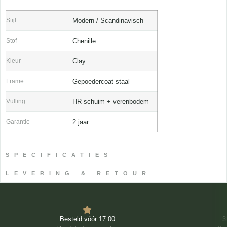
Stijl
Modern / Scandinavisch
Stof
Chenille
Kleur
Clay
Frame
Gepoedercoat staal
Vulling
HR-schuim + verenbodem
Garantie
2 jaar
SPECIFICATIES
LEVERING & RETOUR
Besteld vóór 17:00
3