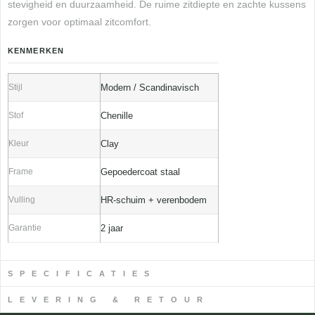
stevigheid en duurzaamheid. De ruime zitdiepte en zachte kussens
zorgen voor optimaal zitcomfort.
KENMERKEN
Stijl
Modern / Scandinavisch
Stof
Chenille
Kleur
Clay
Frame
Gepoedercoat staal
Vulling
HR-schuim + verenbodem
Garantie
2 jaar
SPECIFICATIES
LEVERING & RETOUR