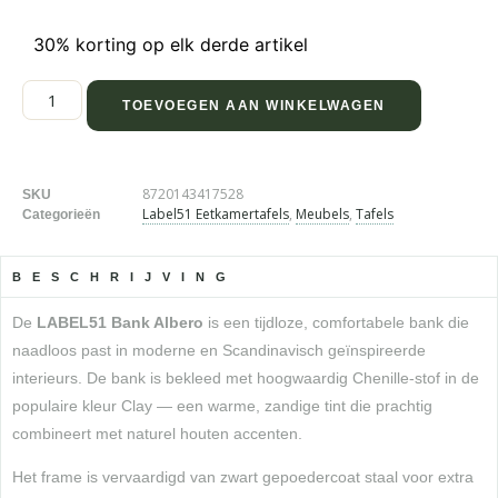
30% korting op elk derde artikel
TOEVOEGEN AAN WINKELWAGEN
8720143417528
SKU
Label51 Eetkamertafels
,
Meubels
,
Tafels
Categorieën
BESCHRIJVING
De
LABEL51 Bank Albero
is een tijdloze, comfortabele bank die
naadloos past in moderne en Scandinavisch geïnspireerde
interieurs. De bank is bekleed met hoogwaardig Chenille-stof in de
populaire kleur Clay — een warme, zandige tint die prachtig
combineert met naturel houten accenten.
Het frame is vervaardigd van zwart gepoedercoat staal voor extra