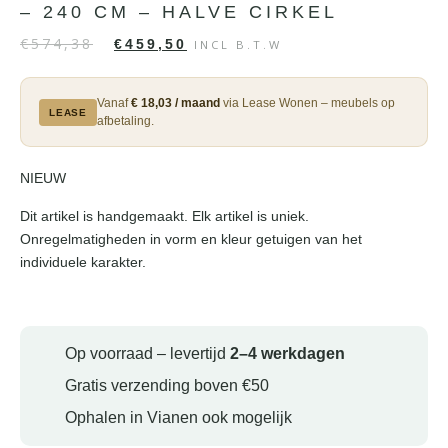
– 240 CM – HALVE CIRKEL
€
574,38
€
459,50
INCL B.T.W
Vanaf
€ 18,03 / maand
via Lease Wonen – meubels op
LEASE
afbetaling.
NIEUW
Dit artikel is handgemaakt. Elk artikel is uniek.
Onregelmatigheden in vorm en kleur getuigen van het
individuele karakter.
Op voorraad – levertijd
2–4 werkdagen
Gratis verzending boven €50
Ophalen in Vianen ook mogelijk