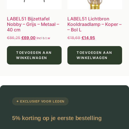
LABEL51 Bijzettafel
LABEL51 Lichtbron
Nobby – Grijs – Metaal –
Kooldraadlamp – Koper –
40 cm
– Bol L
€
86,25
€
69,00
€
18,69
€
14,95
Incl b.t.w
TOEVOEGEN AAN
TOEVOEGEN AAN
WINKELWAGEN
WINKELWAGEN
✦ EXCLUSIEF VOOR LEDEN
5% korting op je eerste bestelling