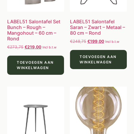
LABEL51 Salontafel Set
LABEL51 Salontafel
Bunch – Rough –
Saran – Zwart – Metaal –
Mangohout – 60 cm –
80 cm – Rond
Rond
€
248,75
€
199,00
Incl b.t.w
€
273,75
€
219,00
Incl b.t.w
TOEVOEGEN AAN
WINKELWAGEN
TOEVOEGEN AAN
WINKELWAGEN