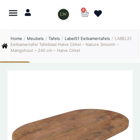
0
LW
Lewo
⎯
✕
Home
/
Meubels
/
Tafels
/
Label51 Eetkamertafels
/
LABEL51
Online
Eetkamertafel Tafelblad Halve Cirkel – Nature Smooth –
Mangohout – 240 cm – Halve Cirkel
AANBIEDING!